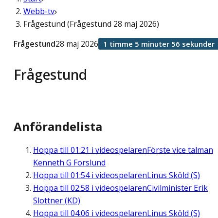
Webb-tv
Frågestund (Frågestund 28 maj 2026)
Frågestund
28 maj 2026
1 timme 5 minuter 56 sekunder
Frågestund
Anförandelista
Hoppa till
01:21
i videospelaren
Förste vice talman
Kenneth G Forslund
Hoppa till
01:54
i videospelaren
Linus Sköld (S)
Hoppa till
02:58
i videospelaren
Civilminister Erik
Slottner (KD)
Hoppa till
04:06
i videospelaren
Linus Sköld (S)