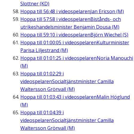
Slottner (KD)
Hoppa till
56:48
i videospelaren
Jan Ericson (M)
Hoppa till
57:58
i videospelaren
Bistånds- och
utrikeshandelsminister Benjamin Dousa (M)
Hoppa till
59:10
i videospelaren
Björn Wiechel (S)
Hoppa till
01:00:05
i videospelaren
Kulturminister
Parisa Liljestrand (M)
Hoppa till
01:01:25
i videospelaren
Noria Manouchi
(M)
Hoppa till
01:02:29
i
videospelaren
Socialtjänstminister Camilla
Waltersson Grönvall (M)
Hoppa till
01:03:43
i videospelaren
Malin Höglund
(M)
Hoppa till
01:04:39
i
videospelaren
Socialtjänstminister Camilla
Waltersson Grönvall (M)