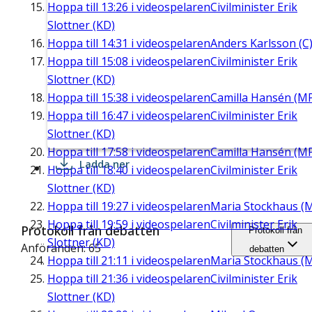
Hoppa till
13:26
i videospelaren
Civilminister Erik
Slottner (KD)
Hoppa till
14:31
i videospelaren
Anders Karlsson (C
Hoppa till
15:08
i videospelaren
Civilminister Erik
Slottner (KD)
Hoppa till
15:38
i videospelaren
Camilla Hansén (M
Hoppa till
16:47
i videospelaren
Civilminister Erik
Slottner (KD)
Hoppa till
17:58
i videospelaren
Camilla Hansén (M
Ladda ner
Hoppa till
18:40
i videospelaren
Civilminister Erik
Slottner (KD)
Hoppa till
19:27
i videospelaren
Maria Stockhaus (
Hoppa till
19:59
i videospelaren
Civilminister Erik
Protokoll från debatten
Protokoll från
Slottner (KD)
Anföranden: 65
debatten
Hoppa till
21:11
i videospelaren
Maria Stockhaus (
Hoppa till
21:36
i videospelaren
Civilminister Erik
Slottner (KD)