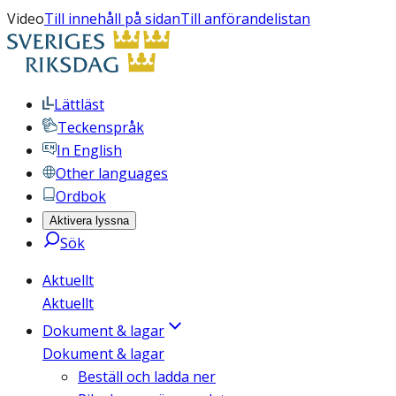
Video
Till innehåll på sidan
Till anförandelistan
Lättläst
Teckenspråk
In English
Other languages
Ordbok
Aktivera lyssna
Sök
Aktuellt
Aktuellt
Dokument & lagar
Dokument & lagar
Beställ och ladda ner