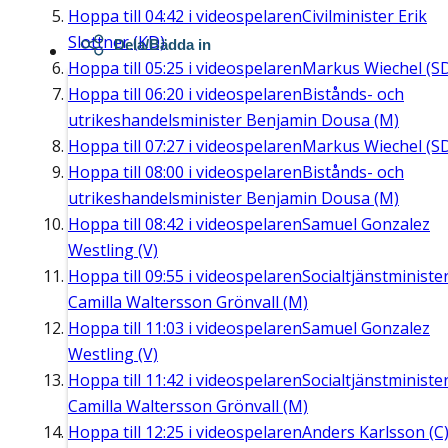
Hoppa till
04:42
i videospelaren
Civilminister Erik
Slottner (KD)
Dela/Bädda in
Hoppa till
05:25
i videospelaren
Markus Wiechel (S
Hoppa till
06:20
i videospelaren
Bistånds- och
utrikeshandelsminister Benjamin Dousa (M)
Hoppa till
07:27
i videospelaren
Markus Wiechel (S
Hoppa till
08:00
i videospelaren
Bistånds- och
utrikeshandelsminister Benjamin Dousa (M)
Hoppa till
08:42
i videospelaren
Samuel Gonzalez
Westling (V)
Hoppa till
09:55
i videospelaren
Socialtjänstministe
Camilla Waltersson Grönvall (M)
Hoppa till
11:03
i videospelaren
Samuel Gonzalez
Westling (V)
Hoppa till
11:42
i videospelaren
Socialtjänstministe
Camilla Waltersson Grönvall (M)
Hoppa till
12:25
i videospelaren
Anders Karlsson (C