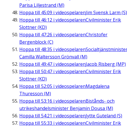
Parisa Liljestrand (M)
Hoppa till
45:09
i videospelaren
Jim Svensk Larm (S)
Hoppa till
46:12
i videospelaren
Civilminister Erik
Slottner (KD)
Hoppa till
47:26
i videospelaren
Christofer
Bergenblock (C)
Hoppa till
48:35
i videospelaren
Socialtjänstministe
Camilla Waltersson Grönvall (M)
Hoppa till
49:47
i videospelaren
Jacob Risberg (MP)
Hoppa till
50:47
i videospelaren
Civilminister Erik
Slottner (KD)
Hoppa till
52:05
i videospelaren
Magdalena
Thuresson (M)
Hoppa till
53:16
i videospelaren
Bistånds- och
utrikeshandelsminister Benjamin Dousa (M)
Hoppa till
54:21
i videospelaren
Jytte Guteland (S)
Hoppa till
55:33
i videospelaren
Civilminister Erik