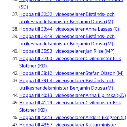
(SD)
Hoppa till
32:32
i videospelaren
Bistånds- och
utrikeshandelsminister Benjamin Dousa (M)
Hoppa till
33:44
i videospelaren
Anna Lasses (C)
Hoppa till
34:49
i videospelaren
Bistånds- och
utrikeshandelsminister Benjamin Dousa (M)
Hoppa till
35:53
i videospelaren
Jan Riise (MP)
Hoppa till
37:00
i videospelaren
Civilminister Erik
Slottner (KD)
Hoppa till
38:12
i videospelaren
Stefan Olsson (M)
Hoppa till
39:04
i videospelaren
Bistånds- och
utrikeshandelsminister Benjamin Dousa (M)
Hoppa till
40:13
i videospelaren
Anna Lipinska (KD)
Hoppa till
41:29
i videospelaren
Civilminister Erik
Slottner (KD)
Hoppa till
42:43
i videospelaren
Anders Ekegren (L)
Hoppa till
43:57
i videospelaren
Kulturminister