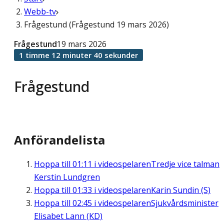
Webb-tv
Frågestund (Frågestund 19 mars 2026)
Frågestund
19 mars 2026
1 timme 12 minuter 40 sekunder
Frågestund
Anförandelista
Hoppa till
01:11
i videospelaren
Tredje vice talman
Kerstin Lundgren
Hoppa till
01:33
i videospelaren
Karin Sundin (S)
Hoppa till
02:45
i videospelaren
Sjukvårdsminister
Elisabet Lann (KD)