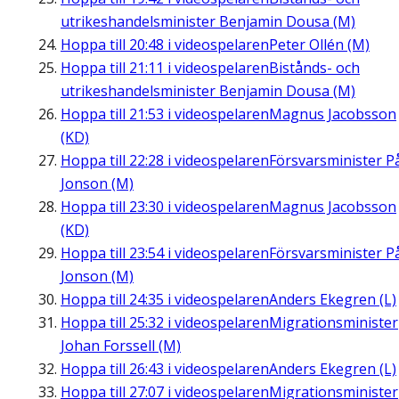
utrikeshandelsminister Benjamin Dousa (M)
Hoppa till
20:48
i videospelaren
Peter Ollén (M)
Hoppa till
21:11
i videospelaren
Bistånds- och
utrikeshandelsminister Benjamin Dousa (M)
Hoppa till
21:53
i videospelaren
Magnus Jacobsson
(KD)
Hoppa till
22:28
i videospelaren
Försvarsminister P
Jonson (M)
Hoppa till
23:30
i videospelaren
Magnus Jacobsson
(KD)
Hoppa till
23:54
i videospelaren
Försvarsminister P
Jonson (M)
Hoppa till
24:35
i videospelaren
Anders Ekegren (L)
Hoppa till
25:32
i videospelaren
Migrationsminister
Johan Forssell (M)
Hoppa till
26:43
i videospelaren
Anders Ekegren (L)
Hoppa till
27:07
i videospelaren
Migrationsminister