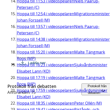
Hoppa till
11:53
i videospelaren
Niels Paarup-
Petersen (C)
Hoppa till
12:54
i videospelaren
Migrationsminister
Johan Forssell (M)
Hoppa till
13:57
i videospelaren
Niels Paarup-
Petersen (C)
Hoppa till
14:38
i videospelaren
Migrationsminister
Johan Forssell (M)
Hoppa till
15:20
i videospelaren
Malte Tängmark
Roos (MP)
Ladda ner
Hoppa till
16:23
i videospelaren
Sjukvårdsminister
Elisabet Lann (KD)
Hoppa till
17:19
i videospelaren
Malte Tängmark
Roos (MP)
Protokoll från debatten
Protokoll från
Hoppa till
17:59
i videospelaren
Sjukvårdsminister
Anföranden: 75
debatten
Elisabet Lann (KD)
Hoppa till
18:35
i videospelaren
Peter Ollén (M)
Hoppa till
19:42
i videospelaren
Bistånds- och