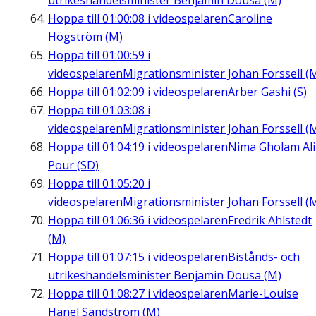
utrikeshandelsminister Benjamin Dousa (M)
Hoppa till
01:00:08
i videospelaren
Caroline
Högström (M)
Hoppa till
01:00:59
i
videospelaren
Migrationsminister Johan Forssell (
Hoppa till
01:02:09
i videospelaren
Arber Gashi (S)
Hoppa till
01:03:08
i
videospelaren
Migrationsminister Johan Forssell (
Hoppa till
01:04:19
i videospelaren
Nima Gholam Ali
Pour (SD)
Hoppa till
01:05:20
i
videospelaren
Migrationsminister Johan Forssell (
Hoppa till
01:06:36
i videospelaren
Fredrik Ahlstedt
(M)
Hoppa till
01:07:15
i videospelaren
Bistånds- och
utrikeshandelsminister Benjamin Dousa (M)
Hoppa till
01:08:27
i videospelaren
Marie-Louise
Hänel Sandström (M)