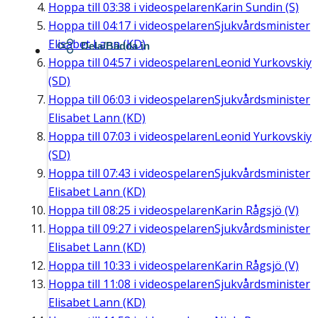
Hoppa till
03:38
i videospelaren
Karin Sundin (S)
Hoppa till
04:17
i videospelaren
Sjukvårdsminister
Elisabet Lann (KD)
Dela/Bädda in
Hoppa till
04:57
i videospelaren
Leonid Yurkovskiy
(SD)
Hoppa till
06:03
i videospelaren
Sjukvårdsminister
Elisabet Lann (KD)
Hoppa till
07:03
i videospelaren
Leonid Yurkovskiy
(SD)
Hoppa till
07:43
i videospelaren
Sjukvårdsminister
Elisabet Lann (KD)
Hoppa till
08:25
i videospelaren
Karin Rågsjö (V)
Hoppa till
09:27
i videospelaren
Sjukvårdsminister
Elisabet Lann (KD)
Hoppa till
10:33
i videospelaren
Karin Rågsjö (V)
Hoppa till
11:08
i videospelaren
Sjukvårdsminister
Elisabet Lann (KD)