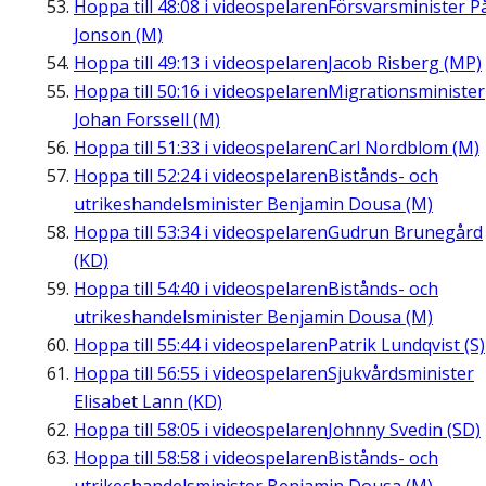
Hoppa till
48:08
i videospelaren
Försvarsminister P
Jonson (M)
Hoppa till
49:13
i videospelaren
Jacob Risberg (MP)
Hoppa till
50:16
i videospelaren
Migrationsminister
Johan Forssell (M)
Hoppa till
51:33
i videospelaren
Carl Nordblom (M)
Hoppa till
52:24
i videospelaren
Bistånds- och
utrikeshandelsminister Benjamin Dousa (M)
Hoppa till
53:34
i videospelaren
Gudrun Brunegård
(KD)
Hoppa till
54:40
i videospelaren
Bistånds- och
utrikeshandelsminister Benjamin Dousa (M)
Hoppa till
55:44
i videospelaren
Patrik Lundqvist (S)
Hoppa till
56:55
i videospelaren
Sjukvårdsminister
Elisabet Lann (KD)
Hoppa till
58:05
i videospelaren
Johnny Svedin (SD)
Hoppa till
58:58
i videospelaren
Bistånds- och