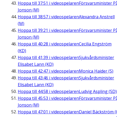
Hoppa till
37:51
i videospelaren
Försvarsminister P
Jonson (M)
Hoppa till
38:57
i videospelaren
Alexandra Anstrell
(M)
Hoppa till
39:21
i videospelaren
Försvarsminister P
Jonson (M)
Hoppa till
40:28
i videospelaren
Cecilia Engström
(KD)
Hoppa till
41:39
i videospelaren
Sjukvårdsminister
Elisabet Lann (KD)
Hoppa till
42:47
i videospelaren
Monica Haider (S)
Hoppa till
43:46
i videospelaren
Sjukvårdsminister
Elisabet Lann (KD)
Hoppa till
44:58
i videospelaren
Ludvig Aspling (SD)
Hoppa till
45:53
i videospelaren
Försvarsminister P
Jonson (M)
Hoppa till
47:01
i videospelaren
Daniel Bäckström (