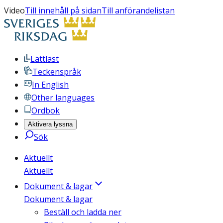
Video
Till innehåll på sidan
Till anförandelistan
Lättläst
Teckenspråk
In English
Other languages
Ordbok
Aktivera lyssna
Sök
Aktuellt
Aktuellt
Dokument & lagar
Dokument & lagar
Beställ och ladda ner