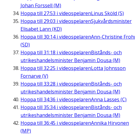
Johan Forssell (M)
Hoppa till
27:53
i videospelaren
Linus Sköld (S)
Hoppa till
29:03
i videospelaren
Sjukvårdsminister
Elisabet Lann (KD)
Hoppa till
30:14
i videospelaren
Ann-Christine Fro
(SD)
Hoppa till
31:18
i videospelaren
Bistånds- och
utrikeshandelsminister Benjamin Dousa (M)
Hoppa till
32:25
i videospelaren
Lotta Johnsson
Fornarve (V)
Hoppa till
33:28
i videospelaren
Bistånds- och
utrikeshandelsminister Benjamin Dousa (M)
Hoppa till
34:36
i videospelaren
Anna Lasses (C)
Hoppa till
35:34
i videospelaren
Bistånds- och
utrikeshandelsminister Benjamin Dousa (M)
Hoppa till
36:45
i videospelaren
Annika Hirvonen
(MP)