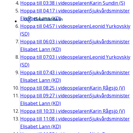
Hoppa till
03:38
i videospelaren
Karin Sundin (S)
Hoppa till
04:17
i videospelaren
Sjukvårdsminister
Elisabet Lann (KD)
Dela/Bädda in
Hoppa till
04:57
i videospelaren
Leonid Yurkovskiy
(SD)
Hoppa till
06:03
i videospelaren
Sjukvårdsminister
Elisabet Lann (KD)
Hoppa till
07:03
i videospelaren
Leonid Yurkovskiy
(SD)
Hoppa till
07:43
i videospelaren
Sjukvårdsminister
Elisabet Lann (KD)
Hoppa till
08:25
i videospelaren
Karin Rågsjö (V)
Hoppa till
09:27
i videospelaren
Sjukvårdsminister
Elisabet Lann (KD)
Hoppa till
10:33
i videospelaren
Karin Rågsjö (V)
Hoppa till
11:08
i videospelaren
Sjukvårdsminister
Elisabet Lann (KD)