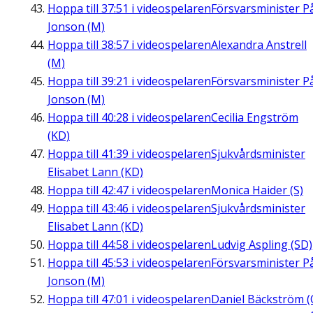
Hoppa till
37:51
i videospelaren
Försvarsminister P
Jonson (M)
Hoppa till
38:57
i videospelaren
Alexandra Anstrell
(M)
Hoppa till
39:21
i videospelaren
Försvarsminister P
Jonson (M)
Hoppa till
40:28
i videospelaren
Cecilia Engström
(KD)
Hoppa till
41:39
i videospelaren
Sjukvårdsminister
Elisabet Lann (KD)
Hoppa till
42:47
i videospelaren
Monica Haider (S)
Hoppa till
43:46
i videospelaren
Sjukvårdsminister
Elisabet Lann (KD)
Hoppa till
44:58
i videospelaren
Ludvig Aspling (SD)
Hoppa till
45:53
i videospelaren
Försvarsminister P
Jonson (M)
Hoppa till
47:01
i videospelaren
Daniel Bäckström (