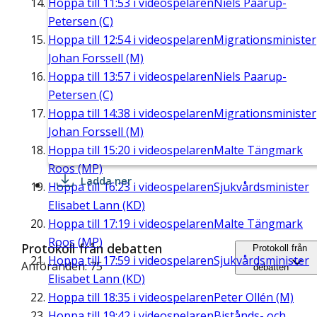
Hoppa till
11:53
i videospelaren
Niels Paarup-
Petersen (C)
Hoppa till
12:54
i videospelaren
Migrationsminister
Johan Forssell (M)
Hoppa till
13:57
i videospelaren
Niels Paarup-
Petersen (C)
Hoppa till
14:38
i videospelaren
Migrationsminister
Johan Forssell (M)
Hoppa till
15:20
i videospelaren
Malte Tängmark
Roos (MP)
Ladda ner
Hoppa till
16:23
i videospelaren
Sjukvårdsminister
Elisabet Lann (KD)
Hoppa till
17:19
i videospelaren
Malte Tängmark
Roos (MP)
Protokoll från debatten
Protokoll från
Hoppa till
17:59
i videospelaren
Sjukvårdsminister
Anföranden: 75
debatten
Elisabet Lann (KD)
Hoppa till
18:35
i videospelaren
Peter Ollén (M)
Hoppa till
19:42
i videospelaren
Bistånds- och