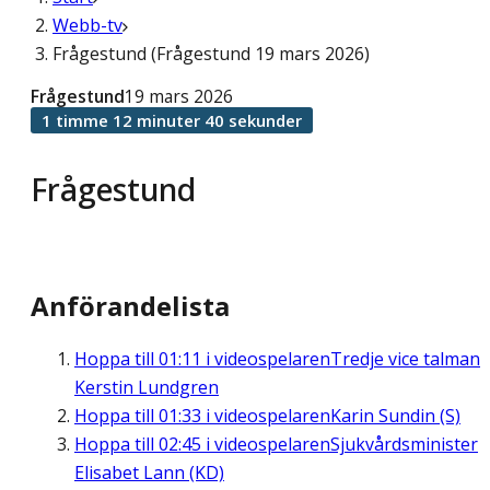
Webb-tv
Frågestund (Frågestund 19 mars 2026)
Frågestund
19 mars 2026
1 timme 12 minuter 40 sekunder
Frågestund
Anförandelista
Hoppa till
01:11
i videospelaren
Tredje vice talman
Kerstin Lundgren
Hoppa till
01:33
i videospelaren
Karin Sundin (S)
Hoppa till
02:45
i videospelaren
Sjukvårdsminister
Elisabet Lann (KD)