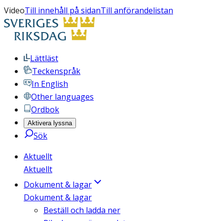
Video
Till innehåll på sidan
Till anförandelistan
Lättläst
Teckenspråk
In English
Other languages
Ordbok
Aktivera lyssna
Sök
Aktuellt
Aktuellt
Dokument & lagar
Dokument & lagar
Beställ och ladda ner