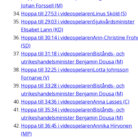
Johan Forssell (M)
Hoppa till
27:53
i videospelaren
Linus Sköld (S)
Hoppa till
29:03
i videospelaren
Sjukvårdsminister
Elisabet Lann (KD)
Hoppa till
30:14
i videospelaren
Ann-Christine Fro
(SD)
Hoppa till
31:18
i videospelaren
Bistånds- och
utrikeshandelsminister Benjamin Dousa (M)
Hoppa till
32:25
i videospelaren
Lotta Johnsson
Fornarve (V)
Hoppa till
33:28
i videospelaren
Bistånds- och
utrikeshandelsminister Benjamin Dousa (M)
Hoppa till
34:36
i videospelaren
Anna Lasses (C)
Hoppa till
35:34
i videospelaren
Bistånds- och
utrikeshandelsminister Benjamin Dousa (M)
Hoppa till
36:45
i videospelaren
Annika Hirvonen
(MP)