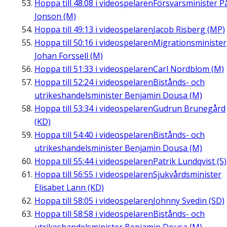
Hoppa till
48:08
i videospelaren
Försvarsminister P
Jonson (M)
Hoppa till
49:13
i videospelaren
Jacob Risberg (MP)
Hoppa till
50:16
i videospelaren
Migrationsminister
Johan Forssell (M)
Hoppa till
51:33
i videospelaren
Carl Nordblom (M)
Hoppa till
52:24
i videospelaren
Bistånds- och
utrikeshandelsminister Benjamin Dousa (M)
Hoppa till
53:34
i videospelaren
Gudrun Brunegård
(KD)
Hoppa till
54:40
i videospelaren
Bistånds- och
utrikeshandelsminister Benjamin Dousa (M)
Hoppa till
55:44
i videospelaren
Patrik Lundqvist (S)
Hoppa till
56:55
i videospelaren
Sjukvårdsminister
Elisabet Lann (KD)
Hoppa till
58:05
i videospelaren
Johnny Svedin (SD)
Hoppa till
58:58
i videospelaren
Bistånds- och