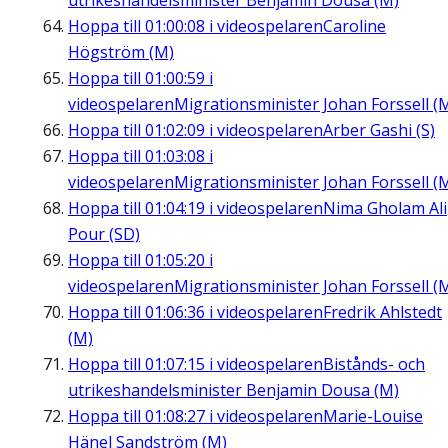
utrikeshandelsminister Benjamin Dousa (M)
Hoppa till
01:00:08
i videospelaren
Caroline
Högström (M)
Hoppa till
01:00:59
i
videospelaren
Migrationsminister Johan Forssell (
Hoppa till
01:02:09
i videospelaren
Arber Gashi (S)
Hoppa till
01:03:08
i
videospelaren
Migrationsminister Johan Forssell (
Hoppa till
01:04:19
i videospelaren
Nima Gholam Ali
Pour (SD)
Hoppa till
01:05:20
i
videospelaren
Migrationsminister Johan Forssell (
Hoppa till
01:06:36
i videospelaren
Fredrik Ahlstedt
(M)
Hoppa till
01:07:15
i videospelaren
Bistånds- och
utrikeshandelsminister Benjamin Dousa (M)
Hoppa till
01:08:27
i videospelaren
Marie-Louise
Hänel Sandström (M)