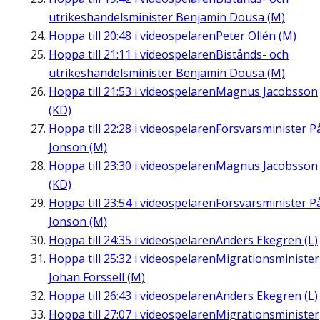
utrikeshandelsminister Benjamin Dousa (M)
Hoppa till
20:48
i videospelaren
Peter Ollén (M)
Hoppa till
21:11
i videospelaren
Bistånds- och
utrikeshandelsminister Benjamin Dousa (M)
Hoppa till
21:53
i videospelaren
Magnus Jacobsson
(KD)
Hoppa till
22:28
i videospelaren
Försvarsminister P
Jonson (M)
Hoppa till
23:30
i videospelaren
Magnus Jacobsson
(KD)
Hoppa till
23:54
i videospelaren
Försvarsminister P
Jonson (M)
Hoppa till
24:35
i videospelaren
Anders Ekegren (L)
Hoppa till
25:32
i videospelaren
Migrationsminister
Johan Forssell (M)
Hoppa till
26:43
i videospelaren
Anders Ekegren (L)
Hoppa till
27:07
i videospelaren
Migrationsminister