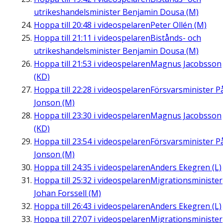
utrikeshandelsminister Benjamin Dousa (M)
Hoppa till
20:48
i videospelaren
Peter Ollén (M)
Hoppa till
21:11
i videospelaren
Bistånds- och
utrikeshandelsminister Benjamin Dousa (M)
Hoppa till
21:53
i videospelaren
Magnus Jacobsson
(KD)
Hoppa till
22:28
i videospelaren
Försvarsminister P
Jonson (M)
Hoppa till
23:30
i videospelaren
Magnus Jacobsson
(KD)
Hoppa till
23:54
i videospelaren
Försvarsminister P
Jonson (M)
Hoppa till
24:35
i videospelaren
Anders Ekegren (L)
Hoppa till
25:32
i videospelaren
Migrationsminister
Johan Forssell (M)
Hoppa till
26:43
i videospelaren
Anders Ekegren (L)
Hoppa till
27:07
i videospelaren
Migrationsminister