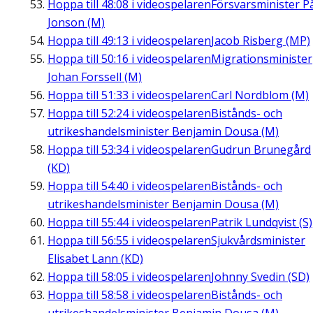
Hoppa till
48:08
i videospelaren
Försvarsminister P
Jonson (M)
Hoppa till
49:13
i videospelaren
Jacob Risberg (MP)
Hoppa till
50:16
i videospelaren
Migrationsminister
Johan Forssell (M)
Hoppa till
51:33
i videospelaren
Carl Nordblom (M)
Hoppa till
52:24
i videospelaren
Bistånds- och
utrikeshandelsminister Benjamin Dousa (M)
Hoppa till
53:34
i videospelaren
Gudrun Brunegård
(KD)
Hoppa till
54:40
i videospelaren
Bistånds- och
utrikeshandelsminister Benjamin Dousa (M)
Hoppa till
55:44
i videospelaren
Patrik Lundqvist (S)
Hoppa till
56:55
i videospelaren
Sjukvårdsminister
Elisabet Lann (KD)
Hoppa till
58:05
i videospelaren
Johnny Svedin (SD)
Hoppa till
58:58
i videospelaren
Bistånds- och