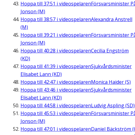
Hoppa till
37:51
i videospelaren
Försvarsminister P
Jonson (M)
Hoppa till
38:57
i videospelaren
Alexandra Anstrell
(M)
Hoppa till
39:21
i videospelaren
Försvarsminister P
Jonson (M)
Hoppa till
40:28
i videospelaren
Cecilia Engström
(KD)
Hoppa till
41:39
i videospelaren
Sjukvårdsminister
Elisabet Lann (KD)
Hoppa till
42:47
i videospelaren
Monica Haider (S)
Hoppa till
43:46
i videospelaren
Sjukvårdsminister
Elisabet Lann (KD)
Hoppa till
44:58
i videospelaren
Ludvig Aspling (SD)
Hoppa till
45:53
i videospelaren
Försvarsminister P
Jonson (M)
Hoppa till
47:01
i videospelaren
Daniel Bäckström (