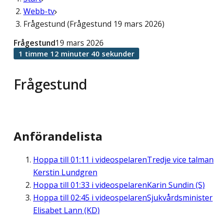
Webb-tv
Frågestund (Frågestund 19 mars 2026)
Frågestund
19 mars 2026
1 timme 12 minuter 40 sekunder
Frågestund
Anförandelista
Hoppa till
01:11
i videospelaren
Tredje vice talman
Kerstin Lundgren
Hoppa till
01:33
i videospelaren
Karin Sundin (S)
Hoppa till
02:45
i videospelaren
Sjukvårdsminister
Elisabet Lann (KD)