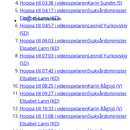
Hoppa till
03:38
i videospelaren
Karin Sundin (S)
Hoppa till
04:17
i videospelaren
Sjukvårdsminister
Elisabet Lann (KD)
Dela/Bädda in
Hoppa till
04:57
i videospelaren
Leonid Yurkovskiy
(SD)
Hoppa till
06:03
i videospelaren
Sjukvårdsminister
Elisabet Lann (KD)
Hoppa till
07:03
i videospelaren
Leonid Yurkovskiy
(SD)
Hoppa till
07:43
i videospelaren
Sjukvårdsminister
Elisabet Lann (KD)
Hoppa till
08:25
i videospelaren
Karin Rågsjö (V)
Hoppa till
09:27
i videospelaren
Sjukvårdsminister
Elisabet Lann (KD)
Hoppa till
10:33
i videospelaren
Karin Rågsjö (V)
Hoppa till
11:08
i videospelaren
Sjukvårdsminister
Elisabet Lann (KD)