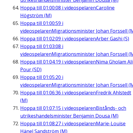
utrikeshandelsminister Benjamin Dousa (M)
Hoppa till
01:00:08
i videospelaren
Caroline
Högström (M)
Hoppa till
01:00:59
i
videospelaren
Migrationsminister Johan Forssell (
Hoppa till
01:02:09
i videospelaren
Arber Gashi (S)
Hoppa till
01:03:08
i
videospelaren
Migrationsminister Johan Forssell (
Hoppa till
01:04:19
i videospelaren
Nima Gholam Ali
Pour (SD)
Hoppa till
01:05:20
i
videospelaren
Migrationsminister Johan Forssell (
Hoppa till
01:06:36
i videospelaren
Fredrik Ahlstedt
(M)
Hoppa till
01:07:15
i videospelaren
Bistånds- och
utrikeshandelsminister Benjamin Dousa (M)
Hoppa till
01:08:27
i videospelaren
Marie-Louise
Hänel Sandström (M)