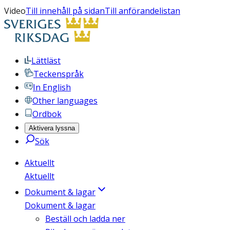
Video
Till innehåll på sidan
Till anförandelistan
Lättläst
Teckenspråk
In English
Other languages
Ordbok
Aktivera lyssna
Sök
Aktuellt
Aktuellt
Dokument & lagar
Dokument & lagar
Beställ och ladda ner