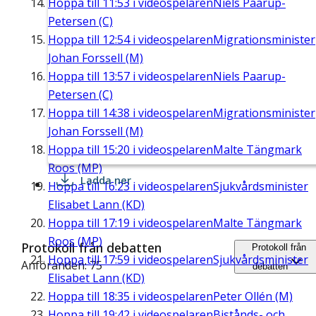
Hoppa till
11:53
i videospelaren
Niels Paarup-
Petersen (C)
Hoppa till
12:54
i videospelaren
Migrationsminister
Johan Forssell (M)
Hoppa till
13:57
i videospelaren
Niels Paarup-
Petersen (C)
Hoppa till
14:38
i videospelaren
Migrationsminister
Johan Forssell (M)
Hoppa till
15:20
i videospelaren
Malte Tängmark
Roos (MP)
Ladda ner
Hoppa till
16:23
i videospelaren
Sjukvårdsminister
Elisabet Lann (KD)
Hoppa till
17:19
i videospelaren
Malte Tängmark
Roos (MP)
Protokoll från debatten
Protokoll från
Hoppa till
17:59
i videospelaren
Sjukvårdsminister
Anföranden: 75
debatten
Elisabet Lann (KD)
Hoppa till
18:35
i videospelaren
Peter Ollén (M)
Hoppa till
19:42
i videospelaren
Bistånds- och