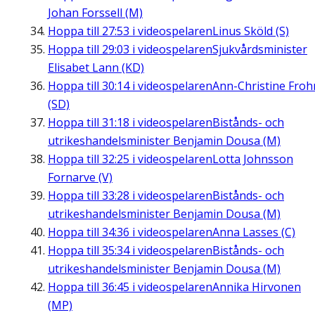
Johan Forssell (M)
Hoppa till
27:53
i videospelaren
Linus Sköld (S)
Hoppa till
29:03
i videospelaren
Sjukvårdsminister
Elisabet Lann (KD)
Hoppa till
30:14
i videospelaren
Ann-Christine Fro
(SD)
Hoppa till
31:18
i videospelaren
Bistånds- och
utrikeshandelsminister Benjamin Dousa (M)
Hoppa till
32:25
i videospelaren
Lotta Johnsson
Fornarve (V)
Hoppa till
33:28
i videospelaren
Bistånds- och
utrikeshandelsminister Benjamin Dousa (M)
Hoppa till
34:36
i videospelaren
Anna Lasses (C)
Hoppa till
35:34
i videospelaren
Bistånds- och
utrikeshandelsminister Benjamin Dousa (M)
Hoppa till
36:45
i videospelaren
Annika Hirvonen
(MP)