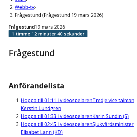
Webb-tv
Frågestund (Frågestund 19 mars 2026)
Frågestund
19 mars 2026
1 timme 12 minuter 40 sekunder
Frågestund
Anförandelista
Hoppa till
01:11
i videospelaren
Tredje vice talman
Kerstin Lundgren
Hoppa till
01:33
i videospelaren
Karin Sundin (S)
Hoppa till
02:45
i videospelaren
Sjukvårdsminister
Elisabet Lann (KD)