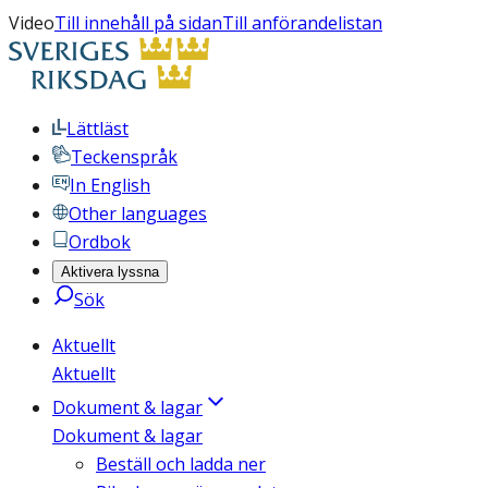
Video
Till innehåll på sidan
Till anförandelistan
Lättläst
Teckenspråk
In English
Other languages
Ordbok
Aktivera lyssna
Sök
Aktuellt
Aktuellt
Dokument & lagar
Dokument & lagar
Beställ och ladda ner