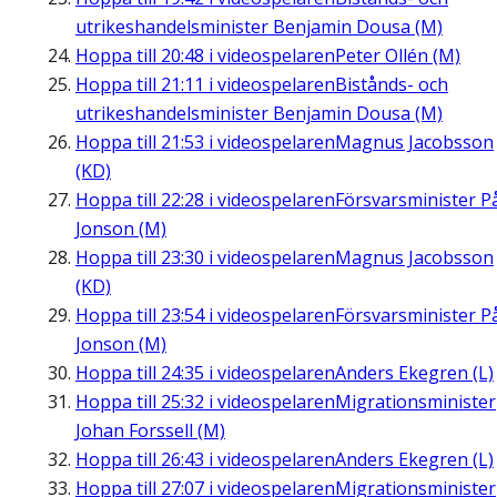
utrikeshandelsminister Benjamin Dousa (M)
Hoppa till
20:48
i videospelaren
Peter Ollén (M)
Hoppa till
21:11
i videospelaren
Bistånds- och
utrikeshandelsminister Benjamin Dousa (M)
Hoppa till
21:53
i videospelaren
Magnus Jacobsson
(KD)
Hoppa till
22:28
i videospelaren
Försvarsminister P
Jonson (M)
Hoppa till
23:30
i videospelaren
Magnus Jacobsson
(KD)
Hoppa till
23:54
i videospelaren
Försvarsminister P
Jonson (M)
Hoppa till
24:35
i videospelaren
Anders Ekegren (L)
Hoppa till
25:32
i videospelaren
Migrationsminister
Johan Forssell (M)
Hoppa till
26:43
i videospelaren
Anders Ekegren (L)
Hoppa till
27:07
i videospelaren
Migrationsminister