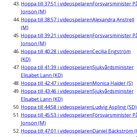
Hoppa till
37:51
i videospelaren
Försvarsminister P
Jonson (M)
Hoppa till
38:57
i videospelaren
Alexandra Anstrell
(M)
Hoppa till
39:21
i videospelaren
Försvarsminister P
Jonson (M)
Hoppa till
40:28
i videospelaren
Cecilia Engström
(KD)
Hoppa till
41:39
i videospelaren
Sjukvårdsminister
Elisabet Lann (KD)
Hoppa till
42:47
i videospelaren
Monica Haider (S)
Hoppa till
43:46
i videospelaren
Sjukvårdsminister
Elisabet Lann (KD)
Hoppa till
44:58
i videospelaren
Ludvig Aspling (SD)
Hoppa till
45:53
i videospelaren
Försvarsminister P
Jonson (M)
Hoppa till
47:01
i videospelaren
Daniel Bäckström (