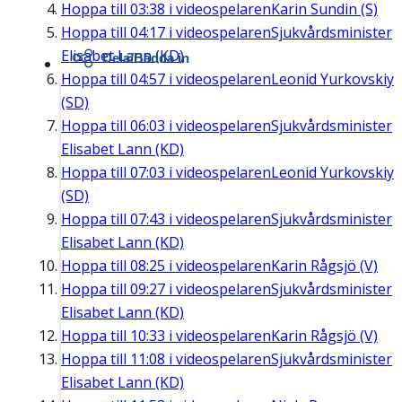
Hoppa till
03:38
i videospelaren
Karin Sundin (S)
Hoppa till
04:17
i videospelaren
Sjukvårdsminister
Elisabet Lann (KD)
Dela/Bädda in
Hoppa till
04:57
i videospelaren
Leonid Yurkovskiy
(SD)
Hoppa till
06:03
i videospelaren
Sjukvårdsminister
Elisabet Lann (KD)
Hoppa till
07:03
i videospelaren
Leonid Yurkovskiy
(SD)
Hoppa till
07:43
i videospelaren
Sjukvårdsminister
Elisabet Lann (KD)
Hoppa till
08:25
i videospelaren
Karin Rågsjö (V)
Hoppa till
09:27
i videospelaren
Sjukvårdsminister
Elisabet Lann (KD)
Hoppa till
10:33
i videospelaren
Karin Rågsjö (V)
Hoppa till
11:08
i videospelaren
Sjukvårdsminister
Elisabet Lann (KD)