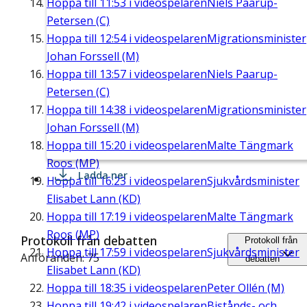
Hoppa till
11:53
i videospelaren
Niels Paarup-
Petersen (C)
Hoppa till
12:54
i videospelaren
Migrationsminister
Johan Forssell (M)
Hoppa till
13:57
i videospelaren
Niels Paarup-
Petersen (C)
Hoppa till
14:38
i videospelaren
Migrationsminister
Johan Forssell (M)
Hoppa till
15:20
i videospelaren
Malte Tängmark
Roos (MP)
Ladda ner
Hoppa till
16:23
i videospelaren
Sjukvårdsminister
Elisabet Lann (KD)
Hoppa till
17:19
i videospelaren
Malte Tängmark
Roos (MP)
Protokoll från debatten
Protokoll från
Hoppa till
17:59
i videospelaren
Sjukvårdsminister
Anföranden: 75
debatten
Elisabet Lann (KD)
Hoppa till
18:35
i videospelaren
Peter Ollén (M)
Hoppa till
19:42
i videospelaren
Bistånds- och