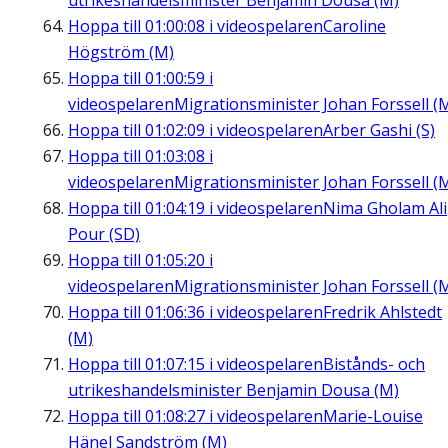
utrikeshandelsminister Benjamin Dousa (M)
Hoppa till
01:00:08
i videospelaren
Caroline
Högström (M)
Hoppa till
01:00:59
i
videospelaren
Migrationsminister Johan Forssell (
Hoppa till
01:02:09
i videospelaren
Arber Gashi (S)
Hoppa till
01:03:08
i
videospelaren
Migrationsminister Johan Forssell (
Hoppa till
01:04:19
i videospelaren
Nima Gholam Ali
Pour (SD)
Hoppa till
01:05:20
i
videospelaren
Migrationsminister Johan Forssell (
Hoppa till
01:06:36
i videospelaren
Fredrik Ahlstedt
(M)
Hoppa till
01:07:15
i videospelaren
Bistånds- och
utrikeshandelsminister Benjamin Dousa (M)
Hoppa till
01:08:27
i videospelaren
Marie-Louise
Hänel Sandström (M)