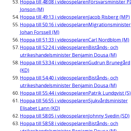
Hoppa till
48:08
i videospelaren
Försvarsminister P
Jonson (M)
Hoppa till
49:13
i videospelaren
Jacob Risberg (MP)
Hoppa till
50:16
i videospelaren
Migrationsminister
Johan Forssell (M)
Hoppa till
51:33
i videospelaren
Carl Nordblom (M)
Hoppa till
52:24
i videospelaren
Bistånds- och
utrikeshandelsminister Benjamin Dousa (M)
Hoppa till
53:34
i videospelaren
Gudrun Brunegård
(KD)
Hoppa till
54:40
i videospelaren
Bistånds- och
utrikeshandelsminister Benjamin Dousa (M)
Hoppa till
55:44
i videospelaren
Patrik Lundqvist (S)
Hoppa till
56:55
i videospelaren
Sjukvårdsminister
Elisabet Lann (KD)
Hoppa till
58:05
i videospelaren
Johnny Svedin (SD)
Hoppa till
58:58
i videospelaren
Bistånds- och