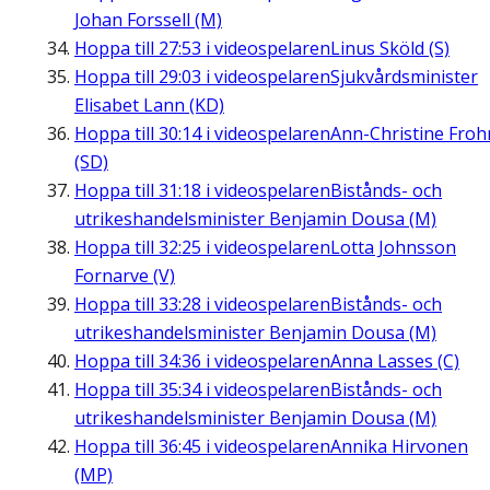
Johan Forssell (M)
Hoppa till
27:53
i videospelaren
Linus Sköld (S)
Hoppa till
29:03
i videospelaren
Sjukvårdsminister
Elisabet Lann (KD)
Hoppa till
30:14
i videospelaren
Ann-Christine Fro
(SD)
Hoppa till
31:18
i videospelaren
Bistånds- och
utrikeshandelsminister Benjamin Dousa (M)
Hoppa till
32:25
i videospelaren
Lotta Johnsson
Fornarve (V)
Hoppa till
33:28
i videospelaren
Bistånds- och
utrikeshandelsminister Benjamin Dousa (M)
Hoppa till
34:36
i videospelaren
Anna Lasses (C)
Hoppa till
35:34
i videospelaren
Bistånds- och
utrikeshandelsminister Benjamin Dousa (M)
Hoppa till
36:45
i videospelaren
Annika Hirvonen
(MP)