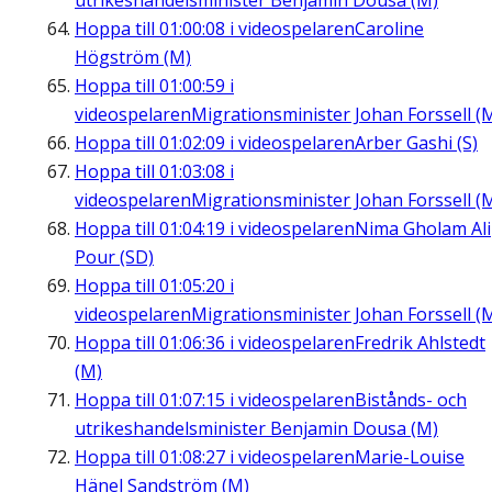
utrikeshandelsminister Benjamin Dousa (M)
Hoppa till
01:00:08
i videospelaren
Caroline
Högström (M)
Hoppa till
01:00:59
i
videospelaren
Migrationsminister Johan Forssell (
Hoppa till
01:02:09
i videospelaren
Arber Gashi (S)
Hoppa till
01:03:08
i
videospelaren
Migrationsminister Johan Forssell (
Hoppa till
01:04:19
i videospelaren
Nima Gholam Ali
Pour (SD)
Hoppa till
01:05:20
i
videospelaren
Migrationsminister Johan Forssell (
Hoppa till
01:06:36
i videospelaren
Fredrik Ahlstedt
(M)
Hoppa till
01:07:15
i videospelaren
Bistånds- och
utrikeshandelsminister Benjamin Dousa (M)
Hoppa till
01:08:27
i videospelaren
Marie-Louise
Hänel Sandström (M)