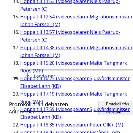
Hoppa till
11:53
i videospelaren
Niels Paarup-
Petersen (C)
Hoppa till
12:54
i videospelaren
Migrationsminister
Johan Forssell (M)
Hoppa till
13:57
i videospelaren
Niels Paarup-
Petersen (C)
Hoppa till
14:38
i videospelaren
Migrationsminister
Johan Forssell (M)
Hoppa till
15:20
i videospelaren
Malte Tängmark
Roos (MP)
Ladda ner
Hoppa till
16:23
i videospelaren
Sjukvårdsminister
Elisabet Lann (KD)
Hoppa till
17:19
i videospelaren
Malte Tängmark
Roos (MP)
Protokoll från debatten
Protokoll från
Hoppa till
17:59
i videospelaren
Sjukvårdsminister
Anföranden: 75
debatten
Elisabet Lann (KD)
Hoppa till
18:35
i videospelaren
Peter Ollén (M)
Hoppa till
19:42
i videospelaren
Bistånds- och