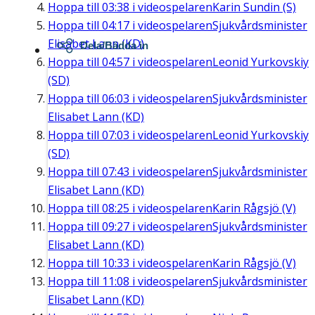
Hoppa till
03:38
i videospelaren
Karin Sundin (S)
Hoppa till
04:17
i videospelaren
Sjukvårdsminister
Elisabet Lann (KD)
Dela/Bädda in
Hoppa till
04:57
i videospelaren
Leonid Yurkovskiy
(SD)
Hoppa till
06:03
i videospelaren
Sjukvårdsminister
Elisabet Lann (KD)
Hoppa till
07:03
i videospelaren
Leonid Yurkovskiy
(SD)
Hoppa till
07:43
i videospelaren
Sjukvårdsminister
Elisabet Lann (KD)
Hoppa till
08:25
i videospelaren
Karin Rågsjö (V)
Hoppa till
09:27
i videospelaren
Sjukvårdsminister
Elisabet Lann (KD)
Hoppa till
10:33
i videospelaren
Karin Rågsjö (V)
Hoppa till
11:08
i videospelaren
Sjukvårdsminister
Elisabet Lann (KD)