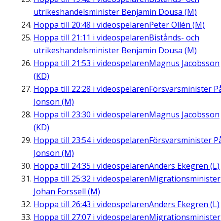
utrikeshandelsminister Benjamin Dousa (M)
Hoppa till
20:48
i videospelaren
Peter Ollén (M)
Hoppa till
21:11
i videospelaren
Bistånds- och
utrikeshandelsminister Benjamin Dousa (M)
Hoppa till
21:53
i videospelaren
Magnus Jacobsson
(KD)
Hoppa till
22:28
i videospelaren
Försvarsminister P
Jonson (M)
Hoppa till
23:30
i videospelaren
Magnus Jacobsson
(KD)
Hoppa till
23:54
i videospelaren
Försvarsminister P
Jonson (M)
Hoppa till
24:35
i videospelaren
Anders Ekegren (L)
Hoppa till
25:32
i videospelaren
Migrationsminister
Johan Forssell (M)
Hoppa till
26:43
i videospelaren
Anders Ekegren (L)
Hoppa till
27:07
i videospelaren
Migrationsminister