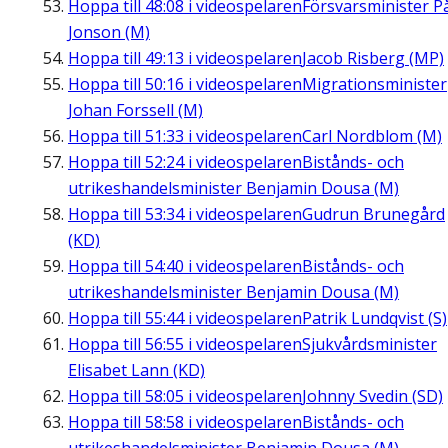
Hoppa till
48:08
i videospelaren
Försvarsminister P
Jonson (M)
Hoppa till
49:13
i videospelaren
Jacob Risberg (MP)
Hoppa till
50:16
i videospelaren
Migrationsminister
Johan Forssell (M)
Hoppa till
51:33
i videospelaren
Carl Nordblom (M)
Hoppa till
52:24
i videospelaren
Bistånds- och
utrikeshandelsminister Benjamin Dousa (M)
Hoppa till
53:34
i videospelaren
Gudrun Brunegård
(KD)
Hoppa till
54:40
i videospelaren
Bistånds- och
utrikeshandelsminister Benjamin Dousa (M)
Hoppa till
55:44
i videospelaren
Patrik Lundqvist (S)
Hoppa till
56:55
i videospelaren
Sjukvårdsminister
Elisabet Lann (KD)
Hoppa till
58:05
i videospelaren
Johnny Svedin (SD)
Hoppa till
58:58
i videospelaren
Bistånds- och