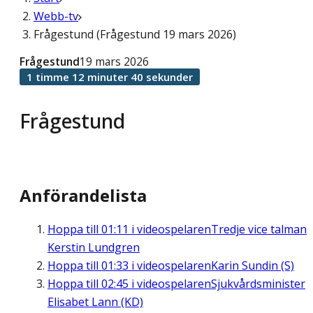
Webb-tv
Frågestund (Frågestund 19 mars 2026)
Frågestund
19 mars 2026
1 timme 12 minuter 40 sekunder
Frågestund
Anförandelista
Hoppa till
01:11
i videospelaren
Tredje vice talman
Kerstin Lundgren
Hoppa till
01:33
i videospelaren
Karin Sundin (S)
Hoppa till
02:45
i videospelaren
Sjukvårdsminister
Elisabet Lann (KD)