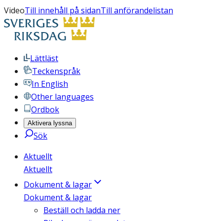
Video
Till innehåll på sidan
Till anförandelistan
Lättläst
Teckenspråk
In English
Other languages
Ordbok
Aktivera lyssna
Sök
Aktuellt
Aktuellt
Dokument & lagar
Dokument & lagar
Beställ och ladda ner