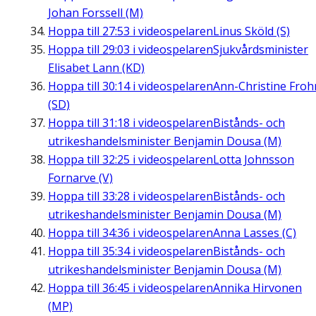
Johan Forssell (M)
Hoppa till
27:53
i videospelaren
Linus Sköld (S)
Hoppa till
29:03
i videospelaren
Sjukvårdsminister
Elisabet Lann (KD)
Hoppa till
30:14
i videospelaren
Ann-Christine Fro
(SD)
Hoppa till
31:18
i videospelaren
Bistånds- och
utrikeshandelsminister Benjamin Dousa (M)
Hoppa till
32:25
i videospelaren
Lotta Johnsson
Fornarve (V)
Hoppa till
33:28
i videospelaren
Bistånds- och
utrikeshandelsminister Benjamin Dousa (M)
Hoppa till
34:36
i videospelaren
Anna Lasses (C)
Hoppa till
35:34
i videospelaren
Bistånds- och
utrikeshandelsminister Benjamin Dousa (M)
Hoppa till
36:45
i videospelaren
Annika Hirvonen
(MP)