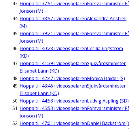
Hoppa till
37:51
i videospelaren
Försvarsminister P
Jonson (M)
Hoppa till
38:57
i videospelaren
Alexandra Anstrell
(M)
Hoppa till
39:21
i videospelaren
Försvarsminister P
Jonson (M)
Hoppa till
40:28
i videospelaren
Cecilia Engström
(KD)
Hoppa till
41:39
i videospelaren
Sjukvårdsminister
Elisabet Lann (KD)
Hoppa till
42:47
i videospelaren
Monica Haider (S)
Hoppa till
43:46
i videospelaren
Sjukvårdsminister
Elisabet Lann (KD)
Hoppa till
44:58
i videospelaren
Ludvig Aspling (SD)
Hoppa till
45:53
i videospelaren
Försvarsminister P
Jonson (M)
Hoppa till
47:01
i videospelaren
Daniel Bäckström (