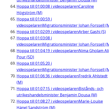
utrikeshandelsminister Benjamin Dousa (M)
Hoppa till
01:00:08
i videospelaren
Caroline
Högström (M)
Hoppa till
01:00:59
i
videospelaren
Migrationsminister Johan Forssell (
Hoppa till
01:02:09
i videospelaren
Arber Gashi (S)
Hoppa till
01:03:08
i
videospelaren
Migrationsminister Johan Forssell (
Hoppa till
01:04:19
i videospelaren
Nima Gholam Ali
Pour (SD)
Hoppa till
01:05:20
i
videospelaren
Migrationsminister Johan Forssell (
Hoppa till
01:06:36
i videospelaren
Fredrik Ahlstedt
(M)
Hoppa till
01:07:15
i videospelaren
Bistånds- och
utrikeshandelsminister Benjamin Dousa (M)
Hoppa till
01:08:27
i videospelaren
Marie-Louise
Hänel Sandström (M)