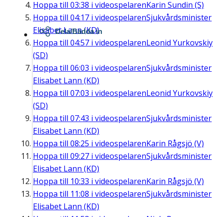
Hoppa till
03:38
i videospelaren
Karin Sundin (S)
Hoppa till
04:17
i videospelaren
Sjukvårdsminister
Elisabet Lann (KD)
Dela/Bädda in
Hoppa till
04:57
i videospelaren
Leonid Yurkovskiy
(SD)
Hoppa till
06:03
i videospelaren
Sjukvårdsminister
Elisabet Lann (KD)
Hoppa till
07:03
i videospelaren
Leonid Yurkovskiy
(SD)
Hoppa till
07:43
i videospelaren
Sjukvårdsminister
Elisabet Lann (KD)
Hoppa till
08:25
i videospelaren
Karin Rågsjö (V)
Hoppa till
09:27
i videospelaren
Sjukvårdsminister
Elisabet Lann (KD)
Hoppa till
10:33
i videospelaren
Karin Rågsjö (V)
Hoppa till
11:08
i videospelaren
Sjukvårdsminister
Elisabet Lann (KD)