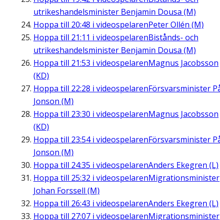
utrikeshandelsminister Benjamin Dousa (M)
Hoppa till
20:48
i videospelaren
Peter Ollén (M)
Hoppa till
21:11
i videospelaren
Bistånds- och
utrikeshandelsminister Benjamin Dousa (M)
Hoppa till
21:53
i videospelaren
Magnus Jacobsson
(KD)
Hoppa till
22:28
i videospelaren
Försvarsminister P
Jonson (M)
Hoppa till
23:30
i videospelaren
Magnus Jacobsson
(KD)
Hoppa till
23:54
i videospelaren
Försvarsminister P
Jonson (M)
Hoppa till
24:35
i videospelaren
Anders Ekegren (L)
Hoppa till
25:32
i videospelaren
Migrationsminister
Johan Forssell (M)
Hoppa till
26:43
i videospelaren
Anders Ekegren (L)
Hoppa till
27:07
i videospelaren
Migrationsminister