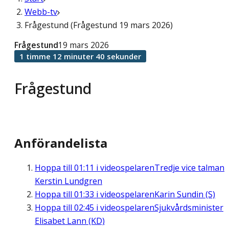
Webb-tv
Frågestund (Frågestund 19 mars 2026)
Frågestund
19 mars 2026
1 timme 12 minuter 40 sekunder
Frågestund
Anförandelista
Hoppa till
01:11
i videospelaren
Tredje vice talman
Kerstin Lundgren
Hoppa till
01:33
i videospelaren
Karin Sundin (S)
Hoppa till
02:45
i videospelaren
Sjukvårdsminister
Elisabet Lann (KD)