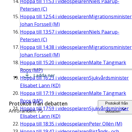
Hoppa till
11:53
i videospelaren
Niels Paarup-
Petersen (C)
Hoppa till
12:54
i videospelaren
Migrationsminister
Johan Forssell (M)
Hoppa till
13:57
i videospelaren
Niels Paarup-
Petersen (C)
Hoppa till
14:38
i videospelaren
Migrationsminister
Johan Forssell (M)
Hoppa till
15:20
i videospelaren
Malte Tängmark
Roos (MP)
Ladda ner
Hoppa till
16:23
i videospelaren
Sjukvårdsminister
Elisabet Lann (KD)
Hoppa till
17:19
i videospelaren
Malte Tängmark
Roos (MP)
Protokoll från debatten
Protokoll från
Hoppa till
17:59
i videospelaren
Sjukvårdsminister
Anföranden: 75
debatten
Elisabet Lann (KD)
Hoppa till
18:35
i videospelaren
Peter Ollén (M)
Hoppa till
19:42
i videospelaren
Bistånds- och