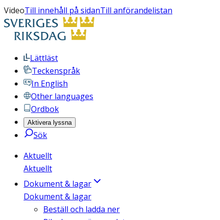
Video
Till innehåll på sidan
Till anförandelistan
Lättläst
Teckenspråk
In English
Other languages
Ordbok
Aktivera lyssna
Sök
Aktuellt
Aktuellt
Dokument & lagar
Dokument & lagar
Beställ och ladda ner