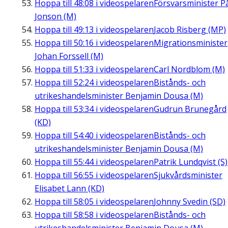
Hoppa till
48:08
i videospelaren
Försvarsminister P
Jonson (M)
Hoppa till
49:13
i videospelaren
Jacob Risberg (MP)
Hoppa till
50:16
i videospelaren
Migrationsminister
Johan Forssell (M)
Hoppa till
51:33
i videospelaren
Carl Nordblom (M)
Hoppa till
52:24
i videospelaren
Bistånds- och
utrikeshandelsminister Benjamin Dousa (M)
Hoppa till
53:34
i videospelaren
Gudrun Brunegård
(KD)
Hoppa till
54:40
i videospelaren
Bistånds- och
utrikeshandelsminister Benjamin Dousa (M)
Hoppa till
55:44
i videospelaren
Patrik Lundqvist (S)
Hoppa till
56:55
i videospelaren
Sjukvårdsminister
Elisabet Lann (KD)
Hoppa till
58:05
i videospelaren
Johnny Svedin (SD)
Hoppa till
58:58
i videospelaren
Bistånds- och