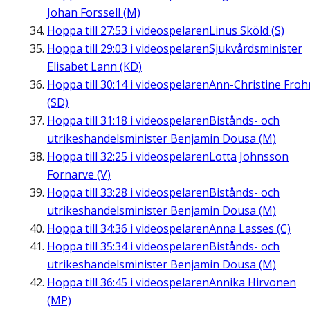
Johan Forssell (M)
Hoppa till
27:53
i videospelaren
Linus Sköld (S)
Hoppa till
29:03
i videospelaren
Sjukvårdsminister
Elisabet Lann (KD)
Hoppa till
30:14
i videospelaren
Ann-Christine Fro
(SD)
Hoppa till
31:18
i videospelaren
Bistånds- och
utrikeshandelsminister Benjamin Dousa (M)
Hoppa till
32:25
i videospelaren
Lotta Johnsson
Fornarve (V)
Hoppa till
33:28
i videospelaren
Bistånds- och
utrikeshandelsminister Benjamin Dousa (M)
Hoppa till
34:36
i videospelaren
Anna Lasses (C)
Hoppa till
35:34
i videospelaren
Bistånds- och
utrikeshandelsminister Benjamin Dousa (M)
Hoppa till
36:45
i videospelaren
Annika Hirvonen
(MP)