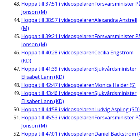
Hoppa till
37:51
i videospelaren
Försvarsminister P
Jonson (M)
Hoppa till
38:57
i videospelaren
Alexandra Anstrell
(M)
Hoppa till
39:21
i videospelaren
Försvarsminister P
Jonson (M)
Hoppa till
40:28
i videospelaren
Cecilia Engström
(KD)
Hoppa till
41:39
i videospelaren
Sjukvårdsminister
Elisabet Lann (KD)
Hoppa till
42:47
i videospelaren
Monica Haider (S)
Hoppa till
43:46
i videospelaren
Sjukvårdsminister
Elisabet Lann (KD)
Hoppa till
44:58
i videospelaren
Ludvig Aspling (SD)
Hoppa till
45:53
i videospelaren
Försvarsminister P
Jonson (M)
Hoppa till
47:01
i videospelaren
Daniel Bäckström (