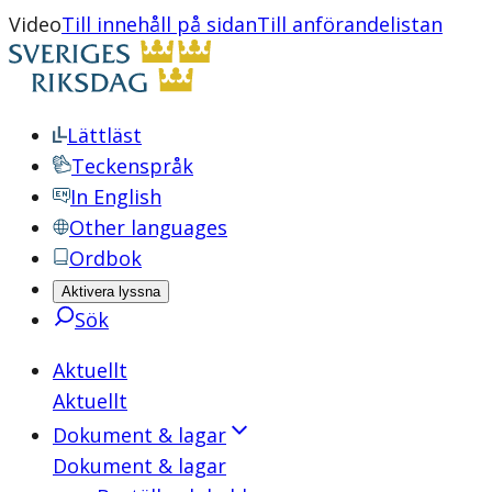
Video
Till innehåll på sidan
Till anförandelistan
Lättläst
Teckenspråk
In English
Other languages
Ordbok
Aktivera lyssna
Sök
Aktuellt
Aktuellt
Dokument & lagar
Dokument & lagar