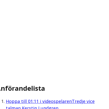
nförandelista
Hoppa till
01:11
i videospelaren
Tredje vice
talman Kerstin Lundgren