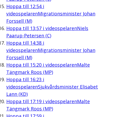
Hoppa till
12:54
i
videospelaren
Migrationsminister Johan
Forssell (M)
Hoppa till
13:57
i videospelaren
Niels
Paarup-Petersen (C)
Hoppa till
14:38
i
videospelaren
Migrationsminister Johan
Forssell (M)
Hoppa till
15:20
i videospelaren
Malte
Tängmark Roos (MP)
Hoppa till
16:23
i
videospelaren
Sjukvårdsminister Elisabet
Lann (KD)
Hoppa till
17:19
i videospelaren
Malte
Tängmark Roos (MP)
Hoppa till
17:59
i