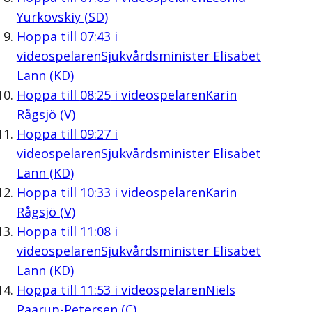
Yurkovskiy (SD)
Hoppa till
07:43
i
videospelaren
Sjukvårdsminister Elisabet
Lann (KD)
Hoppa till
08:25
i videospelaren
Karin
Rågsjö (V)
Hoppa till
09:27
i
videospelaren
Sjukvårdsminister Elisabet
Lann (KD)
Hoppa till
10:33
i videospelaren
Karin
Rågsjö (V)
Hoppa till
11:08
i
videospelaren
Sjukvårdsminister Elisabet
Lann (KD)
Hoppa till
11:53
i videospelaren
Niels
Paarup-Petersen (C)