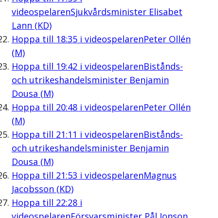
videospelaren
Sjukvårdsminister Elisabet
Lann (KD)
Hoppa till
18:35
i videospelaren
Peter Ollén
(M)
Hoppa till
19:42
i videospelaren
Bistånds-
och utrikeshandelsminister Benjamin
Dousa (M)
Hoppa till
20:48
i videospelaren
Peter Ollén
(M)
Hoppa till
21:11
i videospelaren
Bistånds-
och utrikeshandelsminister Benjamin
Dousa (M)
Hoppa till
21:53
i videospelaren
Magnus
Jacobsson (KD)
Hoppa till
22:28
i
videospelaren
Försvarsminister Pål Jonson