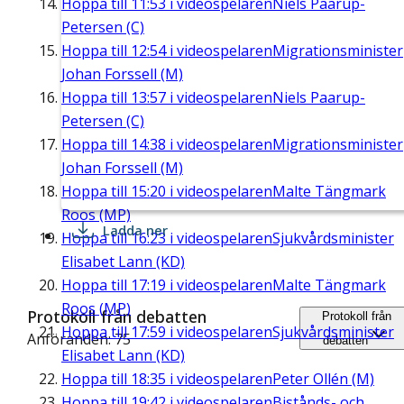
Hoppa till
11:53
i videospelaren
Niels Paarup-
Petersen (C)
Hoppa till
12:54
i videospelaren
Migrationsminister
Johan Forssell (M)
Hoppa till
13:57
i videospelaren
Niels Paarup-
Petersen (C)
Hoppa till
14:38
i videospelaren
Migrationsminister
Johan Forssell (M)
Hoppa till
15:20
i videospelaren
Malte Tängmark
Roos (MP)
Ladda ner
Hoppa till
16:23
i videospelaren
Sjukvårdsminister
Elisabet Lann (KD)
Hoppa till
17:19
i videospelaren
Malte Tängmark
Roos (MP)
Protokoll från debatten
Protokoll från
Hoppa till
17:59
i videospelaren
Sjukvårdsminister
Anföranden: 75
debatten
Elisabet Lann (KD)
Hoppa till
18:35
i videospelaren
Peter Ollén (M)
Hoppa till
19:42
i videospelaren
Bistånds- och