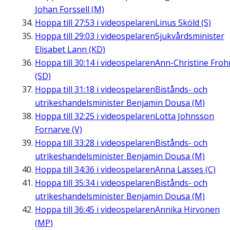
Johan Forssell (M)
Hoppa till
27:53
i videospelaren
Linus Sköld (S)
Hoppa till
29:03
i videospelaren
Sjukvårdsminister
Elisabet Lann (KD)
Hoppa till
30:14
i videospelaren
Ann-Christine Fro
(SD)
Hoppa till
31:18
i videospelaren
Bistånds- och
utrikeshandelsminister Benjamin Dousa (M)
Hoppa till
32:25
i videospelaren
Lotta Johnsson
Fornarve (V)
Hoppa till
33:28
i videospelaren
Bistånds- och
utrikeshandelsminister Benjamin Dousa (M)
Hoppa till
34:36
i videospelaren
Anna Lasses (C)
Hoppa till
35:34
i videospelaren
Bistånds- och
utrikeshandelsminister Benjamin Dousa (M)
Hoppa till
36:45
i videospelaren
Annika Hirvonen
(MP)