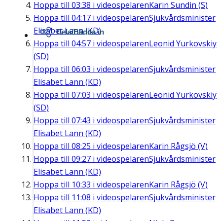
Hoppa till
03:38
i videospelaren
Karin Sundin (S)
Hoppa till
04:17
i videospelaren
Sjukvårdsminister
Elisabet Lann (KD)
Dela/Bädda in
Hoppa till
04:57
i videospelaren
Leonid Yurkovskiy
(SD)
Hoppa till
06:03
i videospelaren
Sjukvårdsminister
Elisabet Lann (KD)
Hoppa till
07:03
i videospelaren
Leonid Yurkovskiy
(SD)
Hoppa till
07:43
i videospelaren
Sjukvårdsminister
Elisabet Lann (KD)
Hoppa till
08:25
i videospelaren
Karin Rågsjö (V)
Hoppa till
09:27
i videospelaren
Sjukvårdsminister
Elisabet Lann (KD)
Hoppa till
10:33
i videospelaren
Karin Rågsjö (V)
Hoppa till
11:08
i videospelaren
Sjukvårdsminister
Elisabet Lann (KD)