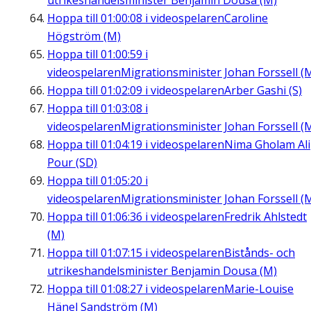
utrikeshandelsminister Benjamin Dousa (M)
Hoppa till
01:00:08
i videospelaren
Caroline
Högström (M)
Hoppa till
01:00:59
i
videospelaren
Migrationsminister Johan Forssell (
Hoppa till
01:02:09
i videospelaren
Arber Gashi (S)
Hoppa till
01:03:08
i
videospelaren
Migrationsminister Johan Forssell (
Hoppa till
01:04:19
i videospelaren
Nima Gholam Ali
Pour (SD)
Hoppa till
01:05:20
i
videospelaren
Migrationsminister Johan Forssell (
Hoppa till
01:06:36
i videospelaren
Fredrik Ahlstedt
(M)
Hoppa till
01:07:15
i videospelaren
Bistånds- och
utrikeshandelsminister Benjamin Dousa (M)
Hoppa till
01:08:27
i videospelaren
Marie-Louise
Hänel Sandström (M)