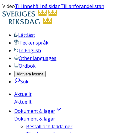
Video
Till innehåll på sidan
Till anförandelistan
Lättläst
Teckenspråk
In English
Other languages
Ordbok
Aktivera lyssna
Sök
Aktuellt
Aktuellt
Dokument & lagar
Dokument & lagar
Beställ och ladda ner