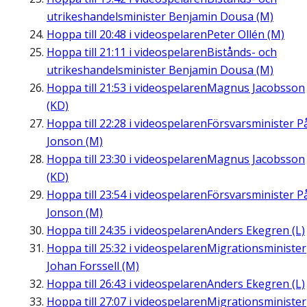
utrikeshandelsminister Benjamin Dousa (M)
Hoppa till
20:48
i videospelaren
Peter Ollén (M)
Hoppa till
21:11
i videospelaren
Bistånds- och
utrikeshandelsminister Benjamin Dousa (M)
Hoppa till
21:53
i videospelaren
Magnus Jacobsson
(KD)
Hoppa till
22:28
i videospelaren
Försvarsminister P
Jonson (M)
Hoppa till
23:30
i videospelaren
Magnus Jacobsson
(KD)
Hoppa till
23:54
i videospelaren
Försvarsminister P
Jonson (M)
Hoppa till
24:35
i videospelaren
Anders Ekegren (L)
Hoppa till
25:32
i videospelaren
Migrationsminister
Johan Forssell (M)
Hoppa till
26:43
i videospelaren
Anders Ekegren (L)
Hoppa till
27:07
i videospelaren
Migrationsminister