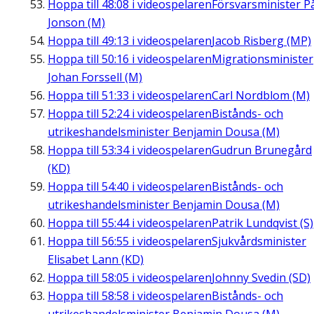
Hoppa till
48:08
i videospelaren
Försvarsminister P
Jonson (M)
Hoppa till
49:13
i videospelaren
Jacob Risberg (MP)
Hoppa till
50:16
i videospelaren
Migrationsminister
Johan Forssell (M)
Hoppa till
51:33
i videospelaren
Carl Nordblom (M)
Hoppa till
52:24
i videospelaren
Bistånds- och
utrikeshandelsminister Benjamin Dousa (M)
Hoppa till
53:34
i videospelaren
Gudrun Brunegård
(KD)
Hoppa till
54:40
i videospelaren
Bistånds- och
utrikeshandelsminister Benjamin Dousa (M)
Hoppa till
55:44
i videospelaren
Patrik Lundqvist (S)
Hoppa till
56:55
i videospelaren
Sjukvårdsminister
Elisabet Lann (KD)
Hoppa till
58:05
i videospelaren
Johnny Svedin (SD)
Hoppa till
58:58
i videospelaren
Bistånds- och