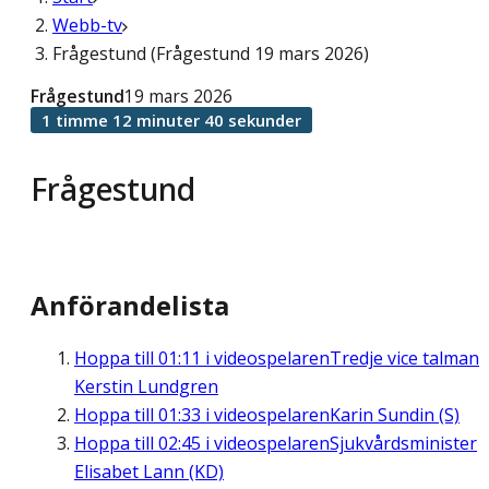
Webb-tv
Frågestund (Frågestund 19 mars 2026)
Frågestund
19 mars 2026
1 timme 12 minuter 40 sekunder
Frågestund
Anförandelista
Hoppa till
01:11
i videospelaren
Tredje vice talman
Kerstin Lundgren
Hoppa till
01:33
i videospelaren
Karin Sundin (S)
Hoppa till
02:45
i videospelaren
Sjukvårdsminister
Elisabet Lann (KD)