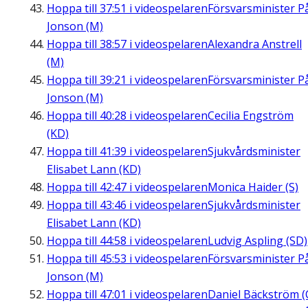
Hoppa till
37:51
i videospelaren
Försvarsminister P
Jonson (M)
Hoppa till
38:57
i videospelaren
Alexandra Anstrell
(M)
Hoppa till
39:21
i videospelaren
Försvarsminister P
Jonson (M)
Hoppa till
40:28
i videospelaren
Cecilia Engström
(KD)
Hoppa till
41:39
i videospelaren
Sjukvårdsminister
Elisabet Lann (KD)
Hoppa till
42:47
i videospelaren
Monica Haider (S)
Hoppa till
43:46
i videospelaren
Sjukvårdsminister
Elisabet Lann (KD)
Hoppa till
44:58
i videospelaren
Ludvig Aspling (SD)
Hoppa till
45:53
i videospelaren
Försvarsminister P
Jonson (M)
Hoppa till
47:01
i videospelaren
Daniel Bäckström (