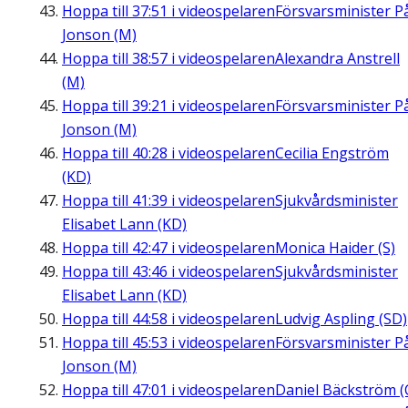
Hoppa till
37:51
i videospelaren
Försvarsminister P
Jonson (M)
Hoppa till
38:57
i videospelaren
Alexandra Anstrell
(M)
Hoppa till
39:21
i videospelaren
Försvarsminister P
Jonson (M)
Hoppa till
40:28
i videospelaren
Cecilia Engström
(KD)
Hoppa till
41:39
i videospelaren
Sjukvårdsminister
Elisabet Lann (KD)
Hoppa till
42:47
i videospelaren
Monica Haider (S)
Hoppa till
43:46
i videospelaren
Sjukvårdsminister
Elisabet Lann (KD)
Hoppa till
44:58
i videospelaren
Ludvig Aspling (SD)
Hoppa till
45:53
i videospelaren
Försvarsminister P
Jonson (M)
Hoppa till
47:01
i videospelaren
Daniel Bäckström (