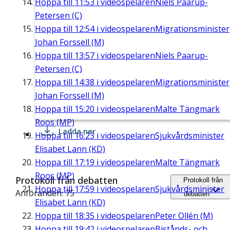
Hoppa till
11:53
i videospelaren
Niels Paarup-
Petersen (C)
Hoppa till
12:54
i videospelaren
Migrationsminister
Johan Forssell (M)
Hoppa till
13:57
i videospelaren
Niels Paarup-
Petersen (C)
Hoppa till
14:38
i videospelaren
Migrationsminister
Johan Forssell (M)
Hoppa till
15:20
i videospelaren
Malte Tängmark
Roos (MP)
Ladda ner
Hoppa till
16:23
i videospelaren
Sjukvårdsminister
Elisabet Lann (KD)
Hoppa till
17:19
i videospelaren
Malte Tängmark
Roos (MP)
Protokoll från debatten
Protokoll från
Hoppa till
17:59
i videospelaren
Sjukvårdsminister
Anföranden: 75
debatten
Elisabet Lann (KD)
Hoppa till
18:35
i videospelaren
Peter Ollén (M)
Hoppa till
19:42
i videospelaren
Bistånds- och