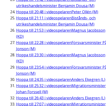
utrikeshandelsminister Benjamin Dousa (M)
Hoppa till
20:48
i videospelaren
Peter Ollén (M)
Hoppa till
21:11
i videospelaren
Bistånds- och
utrikeshandelsminister Benjamin Dousa (M)
Hoppa till
21:53
i videospelaren
Magnus Jacobsson
(KD)
Hoppa till
22:28
i videospelaren
Försvarsminister P
Jonson (M)
Hoppa till
23:30
i videospelaren
Magnus Jacobsson
(KD)
Hoppa till
23:54
i videospelaren
Försvarsminister P
Jonson (M)
Hoppa till
24:35
i videospelaren
Anders Ekegren (L)
Hoppa till
25:32
i videospelaren
Migrationsminister
Johan Forssell (M)
Hoppa till
26:43
i videospelaren
Anders Ekegren (L)
Hoppa till
27:07
i videospelaren
Migrationsminister