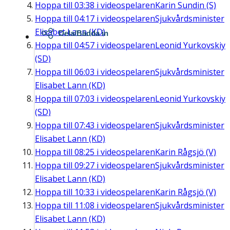
Hoppa till
03:38
i videospelaren
Karin Sundin (S)
Hoppa till
04:17
i videospelaren
Sjukvårdsminister
Elisabet Lann (KD)
Dela/Bädda in
Hoppa till
04:57
i videospelaren
Leonid Yurkovskiy
(SD)
Hoppa till
06:03
i videospelaren
Sjukvårdsminister
Elisabet Lann (KD)
Hoppa till
07:03
i videospelaren
Leonid Yurkovskiy
(SD)
Hoppa till
07:43
i videospelaren
Sjukvårdsminister
Elisabet Lann (KD)
Hoppa till
08:25
i videospelaren
Karin Rågsjö (V)
Hoppa till
09:27
i videospelaren
Sjukvårdsminister
Elisabet Lann (KD)
Hoppa till
10:33
i videospelaren
Karin Rågsjö (V)
Hoppa till
11:08
i videospelaren
Sjukvårdsminister
Elisabet Lann (KD)