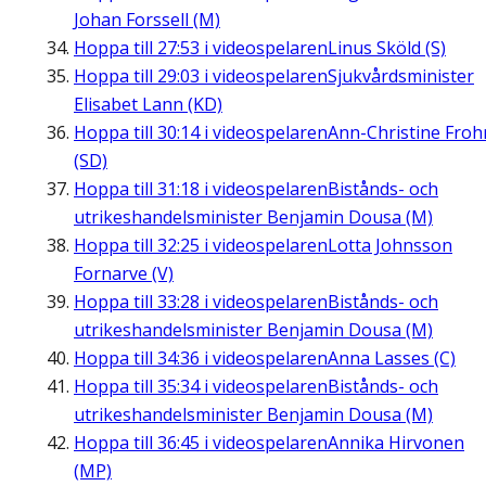
Johan Forssell (M)
Hoppa till
27:53
i videospelaren
Linus Sköld (S)
Hoppa till
29:03
i videospelaren
Sjukvårdsminister
Elisabet Lann (KD)
Hoppa till
30:14
i videospelaren
Ann-Christine Fro
(SD)
Hoppa till
31:18
i videospelaren
Bistånds- och
utrikeshandelsminister Benjamin Dousa (M)
Hoppa till
32:25
i videospelaren
Lotta Johnsson
Fornarve (V)
Hoppa till
33:28
i videospelaren
Bistånds- och
utrikeshandelsminister Benjamin Dousa (M)
Hoppa till
34:36
i videospelaren
Anna Lasses (C)
Hoppa till
35:34
i videospelaren
Bistånds- och
utrikeshandelsminister Benjamin Dousa (M)
Hoppa till
36:45
i videospelaren
Annika Hirvonen
(MP)