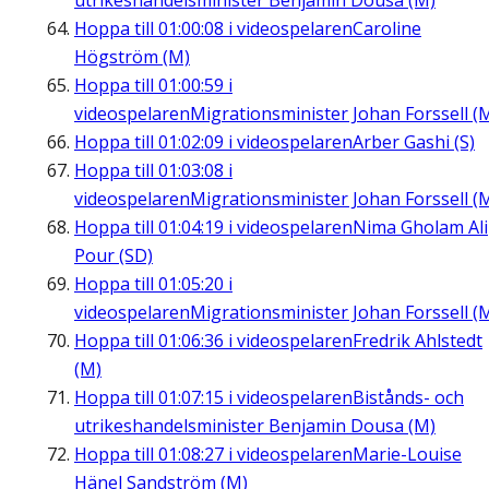
utrikeshandelsminister Benjamin Dousa (M)
Hoppa till
01:00:08
i videospelaren
Caroline
Högström (M)
Hoppa till
01:00:59
i
videospelaren
Migrationsminister Johan Forssell (
Hoppa till
01:02:09
i videospelaren
Arber Gashi (S)
Hoppa till
01:03:08
i
videospelaren
Migrationsminister Johan Forssell (
Hoppa till
01:04:19
i videospelaren
Nima Gholam Ali
Pour (SD)
Hoppa till
01:05:20
i
videospelaren
Migrationsminister Johan Forssell (
Hoppa till
01:06:36
i videospelaren
Fredrik Ahlstedt
(M)
Hoppa till
01:07:15
i videospelaren
Bistånds- och
utrikeshandelsminister Benjamin Dousa (M)
Hoppa till
01:08:27
i videospelaren
Marie-Louise
Hänel Sandström (M)