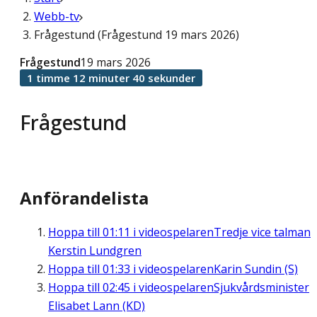
Webb-tv
Frågestund (Frågestund 19 mars 2026)
Frågestund
19 mars 2026
1 timme 12 minuter 40 sekunder
Frågestund
Anförandelista
Hoppa till
01:11
i videospelaren
Tredje vice talman
Kerstin Lundgren
Hoppa till
01:33
i videospelaren
Karin Sundin (S)
Hoppa till
02:45
i videospelaren
Sjukvårdsminister
Elisabet Lann (KD)