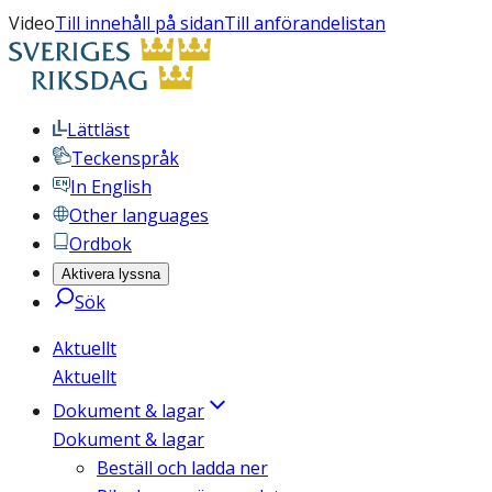
Video
Till innehåll på sidan
Till anförandelistan
Lättläst
Teckenspråk
In English
Other languages
Ordbok
Aktivera lyssna
Sök
Aktuellt
Aktuellt
Dokument & lagar
Dokument & lagar
Beställ och ladda ner