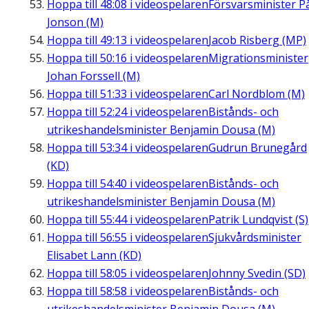
Hoppa till
48:08
i videospelaren
Försvarsminister P
Jonson (M)
Hoppa till
49:13
i videospelaren
Jacob Risberg (MP)
Hoppa till
50:16
i videospelaren
Migrationsminister
Johan Forssell (M)
Hoppa till
51:33
i videospelaren
Carl Nordblom (M)
Hoppa till
52:24
i videospelaren
Bistånds- och
utrikeshandelsminister Benjamin Dousa (M)
Hoppa till
53:34
i videospelaren
Gudrun Brunegård
(KD)
Hoppa till
54:40
i videospelaren
Bistånds- och
utrikeshandelsminister Benjamin Dousa (M)
Hoppa till
55:44
i videospelaren
Patrik Lundqvist (S)
Hoppa till
56:55
i videospelaren
Sjukvårdsminister
Elisabet Lann (KD)
Hoppa till
58:05
i videospelaren
Johnny Svedin (SD)
Hoppa till
58:58
i videospelaren
Bistånds- och