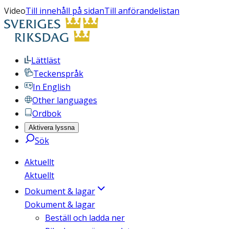
Video
Till innehåll på sidan
Till anförandelistan
Lättläst
Teckenspråk
In English
Other languages
Ordbok
Aktivera lyssna
Sök
Aktuellt
Aktuellt
Dokument & lagar
Dokument & lagar
Beställ och ladda ner