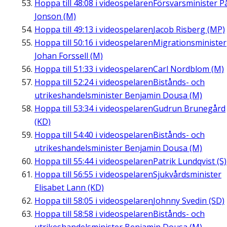
Hoppa till
48:08
i videospelaren
Försvarsminister P
Jonson (M)
Hoppa till
49:13
i videospelaren
Jacob Risberg (MP)
Hoppa till
50:16
i videospelaren
Migrationsminister
Johan Forssell (M)
Hoppa till
51:33
i videospelaren
Carl Nordblom (M)
Hoppa till
52:24
i videospelaren
Bistånds- och
utrikeshandelsminister Benjamin Dousa (M)
Hoppa till
53:34
i videospelaren
Gudrun Brunegård
(KD)
Hoppa till
54:40
i videospelaren
Bistånds- och
utrikeshandelsminister Benjamin Dousa (M)
Hoppa till
55:44
i videospelaren
Patrik Lundqvist (S)
Hoppa till
56:55
i videospelaren
Sjukvårdsminister
Elisabet Lann (KD)
Hoppa till
58:05
i videospelaren
Johnny Svedin (SD)
Hoppa till
58:58
i videospelaren
Bistånds- och