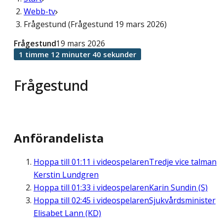
Webb-tv
Frågestund (Frågestund 19 mars 2026)
Frågestund
19 mars 2026
1 timme 12 minuter 40 sekunder
Frågestund
Anförandelista
Hoppa till
01:11
i videospelaren
Tredje vice talman
Kerstin Lundgren
Hoppa till
01:33
i videospelaren
Karin Sundin (S)
Hoppa till
02:45
i videospelaren
Sjukvårdsminister
Elisabet Lann (KD)