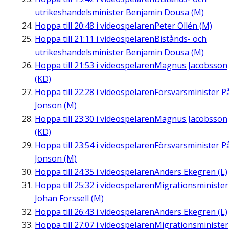
utrikeshandelsminister Benjamin Dousa (M)
Hoppa till
20:48
i videospelaren
Peter Ollén (M)
Hoppa till
21:11
i videospelaren
Bistånds- och
utrikeshandelsminister Benjamin Dousa (M)
Hoppa till
21:53
i videospelaren
Magnus Jacobsson
(KD)
Hoppa till
22:28
i videospelaren
Försvarsminister P
Jonson (M)
Hoppa till
23:30
i videospelaren
Magnus Jacobsson
(KD)
Hoppa till
23:54
i videospelaren
Försvarsminister P
Jonson (M)
Hoppa till
24:35
i videospelaren
Anders Ekegren (L)
Hoppa till
25:32
i videospelaren
Migrationsminister
Johan Forssell (M)
Hoppa till
26:43
i videospelaren
Anders Ekegren (L)
Hoppa till
27:07
i videospelaren
Migrationsminister