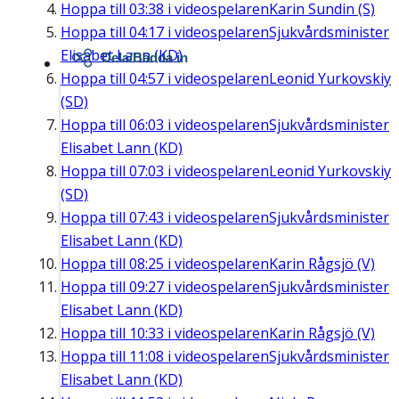
Hoppa till
03:38
i videospelaren
Karin Sundin (S)
Hoppa till
04:17
i videospelaren
Sjukvårdsminister
Elisabet Lann (KD)
Dela/Bädda in
Hoppa till
04:57
i videospelaren
Leonid Yurkovskiy
(SD)
Hoppa till
06:03
i videospelaren
Sjukvårdsminister
Elisabet Lann (KD)
Hoppa till
07:03
i videospelaren
Leonid Yurkovskiy
(SD)
Hoppa till
07:43
i videospelaren
Sjukvårdsminister
Elisabet Lann (KD)
Hoppa till
08:25
i videospelaren
Karin Rågsjö (V)
Hoppa till
09:27
i videospelaren
Sjukvårdsminister
Elisabet Lann (KD)
Hoppa till
10:33
i videospelaren
Karin Rågsjö (V)
Hoppa till
11:08
i videospelaren
Sjukvårdsminister
Elisabet Lann (KD)