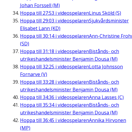
Johan Forssell (M)
Hoppa till
27:53
i videospelaren
Linus Sköld (S)
Hoppa till
29:03
i videospelaren
Sjukvårdsminister
Elisabet Lann (KD)
Hoppa till
30:14
i videospelaren
Ann-Christine Fro
(SD)
Hoppa till
31:18
i videospelaren
Bistånds- och
utrikeshandelsminister Benjamin Dousa (M)
Hoppa till
32:25
i videospelaren
Lotta Johnsson
Fornarve (V)
Hoppa till
33:28
i videospelaren
Bistånds- och
utrikeshandelsminister Benjamin Dousa (M)
Hoppa till
34:36
i videospelaren
Anna Lasses (C)
Hoppa till
35:34
i videospelaren
Bistånds- och
utrikeshandelsminister Benjamin Dousa (M)
Hoppa till
36:45
i videospelaren
Annika Hirvonen
(MP)