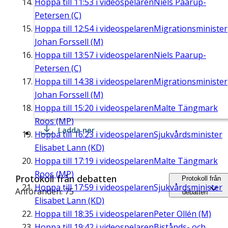
Hoppa till
11:53
i videospelaren
Niels Paarup-
Petersen (C)
Hoppa till
12:54
i videospelaren
Migrationsminister
Johan Forssell (M)
Hoppa till
13:57
i videospelaren
Niels Paarup-
Petersen (C)
Hoppa till
14:38
i videospelaren
Migrationsminister
Johan Forssell (M)
Hoppa till
15:20
i videospelaren
Malte Tängmark
Roos (MP)
Ladda ner
Hoppa till
16:23
i videospelaren
Sjukvårdsminister
Elisabet Lann (KD)
Hoppa till
17:19
i videospelaren
Malte Tängmark
Roos (MP)
Protokoll från debatten
Protokoll från
Hoppa till
17:59
i videospelaren
Sjukvårdsminister
Anföranden: 75
debatten
Elisabet Lann (KD)
Hoppa till
18:35
i videospelaren
Peter Ollén (M)
Hoppa till
19:42
i videospelaren
Bistånds- och