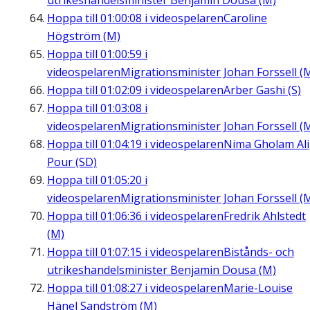
utrikeshandelsminister Benjamin Dousa (M)
Hoppa till
01:00:08
i videospelaren
Caroline
Högström (M)
Hoppa till
01:00:59
i
videospelaren
Migrationsminister Johan Forssell (
Hoppa till
01:02:09
i videospelaren
Arber Gashi (S)
Hoppa till
01:03:08
i
videospelaren
Migrationsminister Johan Forssell (
Hoppa till
01:04:19
i videospelaren
Nima Gholam Ali
Pour (SD)
Hoppa till
01:05:20
i
videospelaren
Migrationsminister Johan Forssell (
Hoppa till
01:06:36
i videospelaren
Fredrik Ahlstedt
(M)
Hoppa till
01:07:15
i videospelaren
Bistånds- och
utrikeshandelsminister Benjamin Dousa (M)
Hoppa till
01:08:27
i videospelaren
Marie-Louise
Hänel Sandström (M)