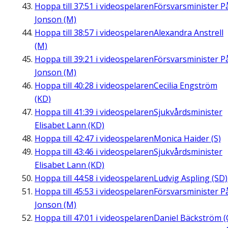
Hoppa till
37:51
i videospelaren
Försvarsminister P
Jonson (M)
Hoppa till
38:57
i videospelaren
Alexandra Anstrell
(M)
Hoppa till
39:21
i videospelaren
Försvarsminister P
Jonson (M)
Hoppa till
40:28
i videospelaren
Cecilia Engström
(KD)
Hoppa till
41:39
i videospelaren
Sjukvårdsminister
Elisabet Lann (KD)
Hoppa till
42:47
i videospelaren
Monica Haider (S)
Hoppa till
43:46
i videospelaren
Sjukvårdsminister
Elisabet Lann (KD)
Hoppa till
44:58
i videospelaren
Ludvig Aspling (SD)
Hoppa till
45:53
i videospelaren
Försvarsminister P
Jonson (M)
Hoppa till
47:01
i videospelaren
Daniel Bäckström (