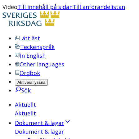
Video
Till innehåll på sidan
Till anförandelistan
Lättläst
Teckenspråk
In English
Other languages
Ordbok
Aktivera lyssna
Sök
Aktuellt
Aktuellt
Dokument & lagar
Dokument & lagar