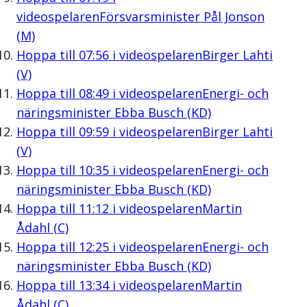
videospelaren
Försvarsminister Pål Jonson
(M)
Hoppa till
07:56
i videospelaren
Birger Lahti
(V)
Hoppa till
08:49
i videospelaren
Energi- och
näringsminister Ebba Busch (KD)
Hoppa till
09:59
i videospelaren
Birger Lahti
(V)
Hoppa till
10:35
i videospelaren
Energi- och
näringsminister Ebba Busch (KD)
Hoppa till
11:12
i videospelaren
Martin
Ådahl (C)
Hoppa till
12:25
i videospelaren
Energi- och
näringsminister Ebba Busch (KD)
Hoppa till
13:34
i videospelaren
Martin
Ådahl (C)