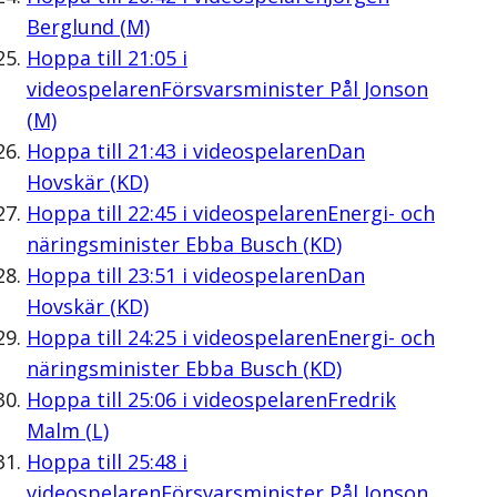
Berglund (M)
Hoppa till
21:05
i
videospelaren
Försvarsminister Pål Jonson
(M)
Hoppa till
21:43
i videospelaren
Dan
Hovskär (KD)
Hoppa till
22:45
i videospelaren
Energi- och
näringsminister Ebba Busch (KD)
Hoppa till
23:51
i videospelaren
Dan
Hovskär (KD)
Hoppa till
24:25
i videospelaren
Energi- och
näringsminister Ebba Busch (KD)
Hoppa till
25:06
i videospelaren
Fredrik
Malm (L)
Hoppa till
25:48
i
videospelaren
Försvarsminister Pål Jonson