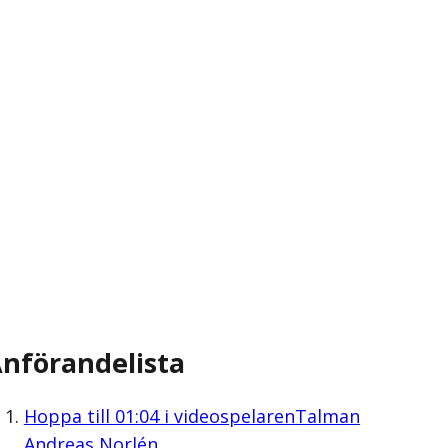
nförandelista
Hoppa till
01:04
i videospelaren
Talman
Andreas Norlén