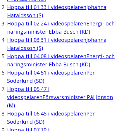
Hoppa till
01:33
i videospelaren
Johanna
Haraldsson (S)
Hoppa till
02:24
i videospelaren
Energi- och
näringsminister Ebba Busch (KD)
Hoppa till
03:31
i videospelaren
Johanna
Haraldsson (S)
Hoppa till
04:08
i videospelaren
Energi- och
näringsminister Ebba Busch (KD)
Hoppa till
04:51
i videospelaren
Per
Söderlund (SD)
Hoppa till
05:47
i
videospelaren
Försvarsminister Pål Jonson
(M)
Hoppa till
06:45
i videospelaren
Per
Söderlund (SD)
Hoppa till
07:19
i