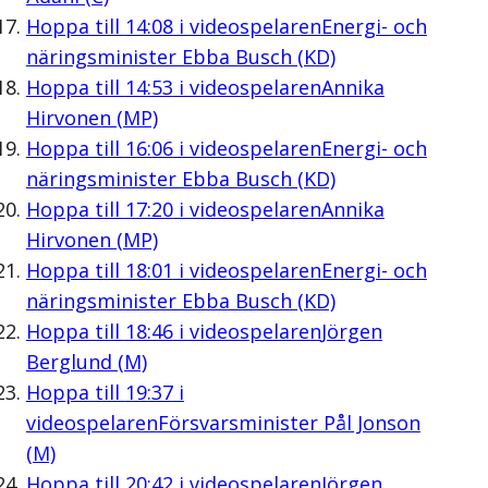
Hoppa till
14:08
i videospelaren
Energi- och
näringsminister Ebba Busch (KD)
Hoppa till
14:53
i videospelaren
Annika
Hirvonen (MP)
Hoppa till
16:06
i videospelaren
Energi- och
näringsminister Ebba Busch (KD)
Hoppa till
17:20
i videospelaren
Annika
Hirvonen (MP)
Hoppa till
18:01
i videospelaren
Energi- och
näringsminister Ebba Busch (KD)
Hoppa till
18:46
i videospelaren
Jörgen
Berglund (M)
Hoppa till
19:37
i
videospelaren
Försvarsminister Pål Jonson
(M)
Hoppa till
20:42
i videospelaren
Jörgen