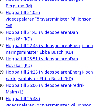
Berglund (M)
Hoppa till
21:05
i
videospelaren
Försvarsminister Pål Jonson
(M)
Hoppa till
21:43
i videospelaren
Dan
Hovskär (KD)
Hoppa till
22:45
i videospelaren
Energi- och
näringsminister Ebba Busch (KD)
Hoppa till
23:51
i videospelaren
Dan
Hovskär (KD)
Hoppa till
24:25
i videospelaren
Energi- och
näringsminister Ebba Busch (KD)
Hoppa till
25:06
i videospelaren
Fredrik
Malm (L)
Hoppa till
25:48
i
videospelaren
Försvarsminister Pål Jonson