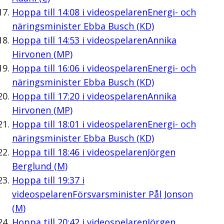
Hoppa till
14:08
i videospelaren
Energi- och
näringsminister Ebba Busch (KD)
Hoppa till
14:53
i videospelaren
Annika
Hirvonen (MP)
Hoppa till
16:06
i videospelaren
Energi- och
näringsminister Ebba Busch (KD)
Hoppa till
17:20
i videospelaren
Annika
Hirvonen (MP)
Hoppa till
18:01
i videospelaren
Energi- och
näringsminister Ebba Busch (KD)
Hoppa till
18:46
i videospelaren
Jörgen
Berglund (M)
Hoppa till
19:37
i
videospelaren
Försvarsminister Pål Jonson
(M)
Hoppa till
20:42
i videospelaren
Jörgen