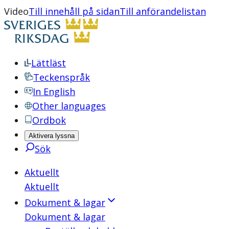
Video
Till innehåll på sidan
Till anförandelistan
Lättläst
Teckenspråk
In English
Other languages
Ordbok
Aktivera lyssna
Sök
Aktuellt
Aktuellt
Dokument & lagar
Dokument & lagar