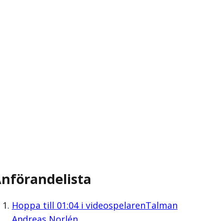
nförandelista
Hoppa till
01:04
i videospelaren
Talman
Andreas Norlén