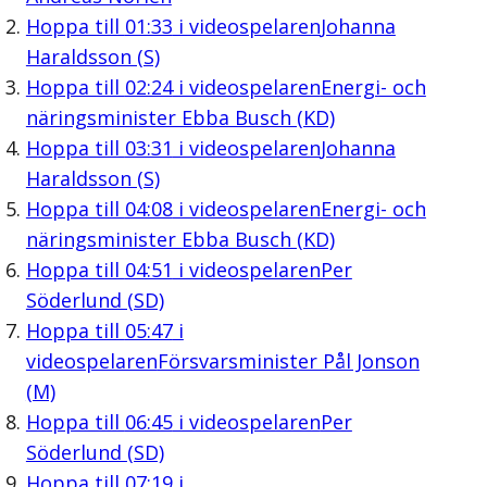
Hoppa till
01:33
i videospelaren
Johanna
Haraldsson (S)
Hoppa till
02:24
i videospelaren
Energi- och
näringsminister Ebba Busch (KD)
Hoppa till
03:31
i videospelaren
Johanna
Haraldsson (S)
Hoppa till
04:08
i videospelaren
Energi- och
näringsminister Ebba Busch (KD)
Hoppa till
04:51
i videospelaren
Per
Söderlund (SD)
Hoppa till
05:47
i
videospelaren
Försvarsminister Pål Jonson
(M)
Hoppa till
06:45
i videospelaren
Per
Söderlund (SD)
Hoppa till
07:19
i