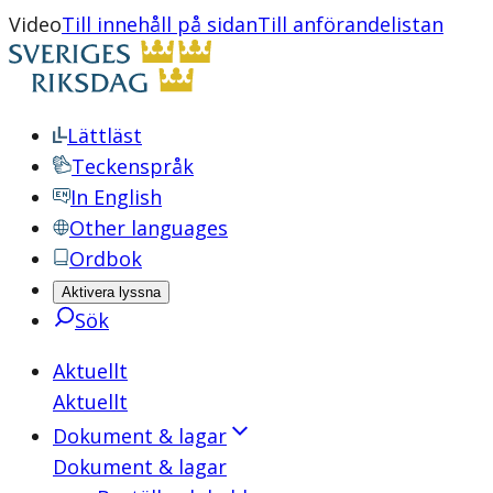
Video
Till innehåll på sidan
Till anförandelistan
Lättläst
Teckenspråk
In English
Other languages
Ordbok
Aktivera lyssna
Sök
Aktuellt
Aktuellt
Dokument & lagar
Dokument & lagar