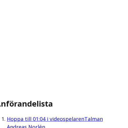
nförandelista
Hoppa till
01:04
i videospelaren
Talman
Andreas Norlén