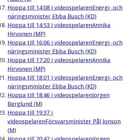
Hoppa till
14:08
i videospelaren
Energi- och
näringsminister Ebba Busch (KD)
Hoppa till
14:53
i videospelaren
Annika
Hirvonen (MP)
Hoppa till
16:06
i videospelaren
Energi- och
näringsminister Ebba Busch (KD)
Hoppa till
17:20
i videospelaren
Annika
Hirvonen (MP)
Hoppa till
18:01
i videospelaren
Energi- och
näringsminister Ebba Busch (KD)
Hoppa till
18:46
i videospelaren
Jörgen
Berglund (M)
Hoppa till
19:37
i
videospelaren
Försvarsminister Pål Jonson
(M)
Hoppa till
20:42
i videospelaren
Jörgen