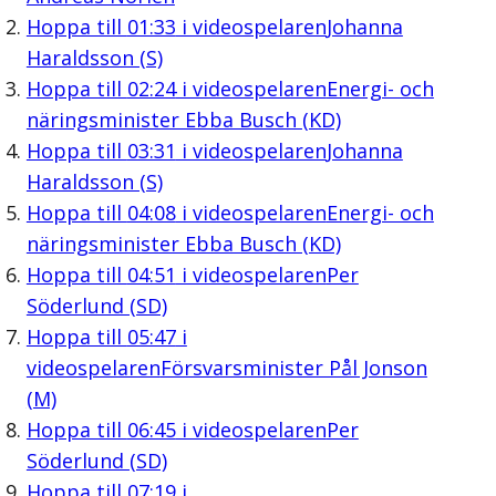
Hoppa till
01:33
i videospelaren
Johanna
Haraldsson (S)
Hoppa till
02:24
i videospelaren
Energi- och
näringsminister Ebba Busch (KD)
Hoppa till
03:31
i videospelaren
Johanna
Haraldsson (S)
Hoppa till
04:08
i videospelaren
Energi- och
näringsminister Ebba Busch (KD)
Hoppa till
04:51
i videospelaren
Per
Söderlund (SD)
Hoppa till
05:47
i
videospelaren
Försvarsminister Pål Jonson
(M)
Hoppa till
06:45
i videospelaren
Per
Söderlund (SD)
Hoppa till
07:19
i