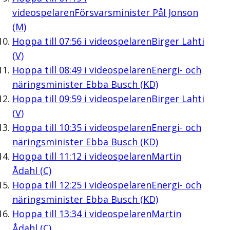
videospelaren
Försvarsminister Pål Jonson
(M)
Hoppa till
07:56
i videospelaren
Birger Lahti
(V)
Hoppa till
08:49
i videospelaren
Energi- och
näringsminister Ebba Busch (KD)
Hoppa till
09:59
i videospelaren
Birger Lahti
(V)
Hoppa till
10:35
i videospelaren
Energi- och
näringsminister Ebba Busch (KD)
Hoppa till
11:12
i videospelaren
Martin
Ådahl (C)
Hoppa till
12:25
i videospelaren
Energi- och
näringsminister Ebba Busch (KD)
Hoppa till
13:34
i videospelaren
Martin
Ådahl (C)