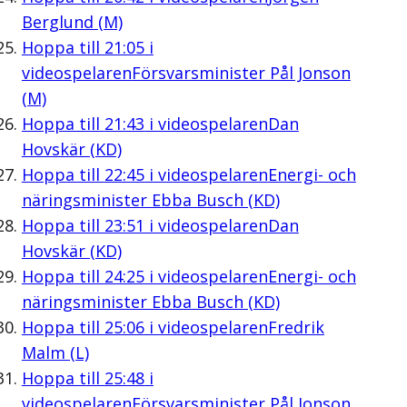
Berglund (M)
Hoppa till
21:05
i
videospelaren
Försvarsminister Pål Jonson
(M)
Hoppa till
21:43
i videospelaren
Dan
Hovskär (KD)
Hoppa till
22:45
i videospelaren
Energi- och
näringsminister Ebba Busch (KD)
Hoppa till
23:51
i videospelaren
Dan
Hovskär (KD)
Hoppa till
24:25
i videospelaren
Energi- och
näringsminister Ebba Busch (KD)
Hoppa till
25:06
i videospelaren
Fredrik
Malm (L)
Hoppa till
25:48
i
videospelaren
Försvarsminister Pål Jonson