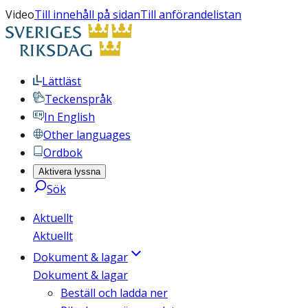
Video
Till innehåll på sidan
Till anförandelistan
Lättläst
Teckenspråk
In English
Other languages
Ordbok
Aktivera lyssna
Sök
Aktuellt
Aktuellt
Dokument & lagar
Dokument & lagar
Beställ och ladda ner