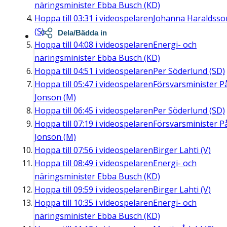
näringsminister Ebba Busch (KD)
Hoppa till
03:31
i videospelaren
Johanna Haraldsso
(S)
Dela/Bädda in
Hoppa till
04:08
i videospelaren
Energi- och
näringsminister Ebba Busch (KD)
Hoppa till
04:51
i videospelaren
Per Söderlund (SD)
Hoppa till
05:47
i videospelaren
Försvarsminister P
Jonson (M)
Hoppa till
06:45
i videospelaren
Per Söderlund (SD)
Hoppa till
07:19
i videospelaren
Försvarsminister P
Jonson (M)
Hoppa till
07:56
i videospelaren
Birger Lahti (V)
Hoppa till
08:49
i videospelaren
Energi- och
näringsminister Ebba Busch (KD)
Hoppa till
09:59
i videospelaren
Birger Lahti (V)
Hoppa till
10:35
i videospelaren
Energi- och
näringsminister Ebba Busch (KD)