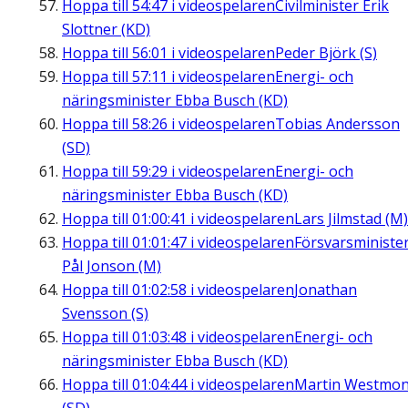
Hoppa till
54:47
i videospelaren
Civilminister Erik
Slottner (KD)
Hoppa till
56:01
i videospelaren
Peder Björk (S)
Hoppa till
57:11
i videospelaren
Energi- och
näringsminister Ebba Busch (KD)
Hoppa till
58:26
i videospelaren
Tobias Andersson
(SD)
Hoppa till
59:29
i videospelaren
Energi- och
näringsminister Ebba Busch (KD)
Hoppa till
01:00:41
i videospelaren
Lars Jilmstad (M)
Hoppa till
01:01:47
i videospelaren
Försvarsministe
Pål Jonson (M)
Hoppa till
01:02:58
i videospelaren
Jonathan
Svensson (S)
Hoppa till
01:03:48
i videospelaren
Energi- och
näringsminister Ebba Busch (KD)
Hoppa till
01:04:44
i videospelaren
Martin Westmon