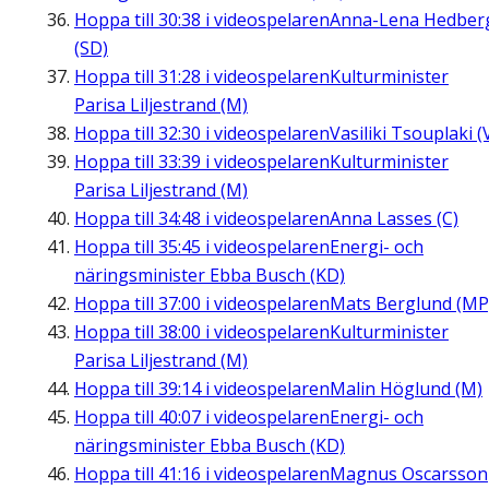
Hoppa till
30:38
i videospelaren
Anna-Lena Hedber
(SD)
Hoppa till
31:28
i videospelaren
Kulturminister
Parisa Liljestrand (M)
Hoppa till
32:30
i videospelaren
Vasiliki Tsouplaki (
Hoppa till
33:39
i videospelaren
Kulturminister
Parisa Liljestrand (M)
Hoppa till
34:48
i videospelaren
Anna Lasses (C)
Hoppa till
35:45
i videospelaren
Energi- och
näringsminister Ebba Busch (KD)
Hoppa till
37:00
i videospelaren
Mats Berglund (MP
Hoppa till
38:00
i videospelaren
Kulturminister
Parisa Liljestrand (M)
Hoppa till
39:14
i videospelaren
Malin Höglund (M)
Hoppa till
40:07
i videospelaren
Energi- och
näringsminister Ebba Busch (KD)
Hoppa till
41:16
i videospelaren
Magnus Oscarsson