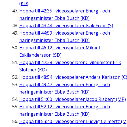
(KD)
Hoppa till
42:35
i videospelaren
Energi- och
näringsminister Ebba Busch (KD)
Hoppa till
43:44
i videospelaren
Isak From (S)
Hoppa till
44:59
i videospelaren
Energi- och
näringsminister Ebba Busch (KD)
Hoppa till
46:12
i videospelaren
Mikael
Eskilandersson (SD)
Hoppa till
47:38
i videospelaren
Civilminister Erik
Slottner (KD)
Hoppa till
48:54
i videospelaren
Anders Karlsson (C
Hoppa till
49:47
i videospelaren
Energi- och
näringsminister Ebba Busch (KD)
Hoppa till
51:00
i videospelaren
Jacob Risberg (MP)
Hoppa till
52:12
i videospelaren
Energi- och
näringsminister Ebba Busch (KD)
Hoppa till
53:40
i videospelaren
Ludvig Ceimertz (M