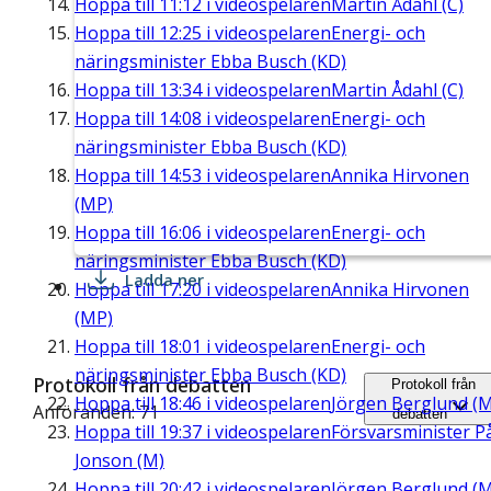
Hoppa till
11:12
i videospelaren
Martin Ådahl (C)
Hoppa till
12:25
i videospelaren
Energi- och
näringsminister Ebba Busch (KD)
Hoppa till
13:34
i videospelaren
Martin Ådahl (C)
Hoppa till
14:08
i videospelaren
Energi- och
näringsminister Ebba Busch (KD)
Hoppa till
14:53
i videospelaren
Annika Hirvonen
(MP)
Hoppa till
16:06
i videospelaren
Energi- och
näringsminister Ebba Busch (KD)
Ladda ner
Hoppa till
17:20
i videospelaren
Annika Hirvonen
(MP)
Hoppa till
18:01
i videospelaren
Energi- och
näringsminister Ebba Busch (KD)
Protokoll från debatten
Protokoll från
Hoppa till
18:46
i videospelaren
Jörgen Berglund (M
Anföranden: 71
debatten
Hoppa till
19:37
i videospelaren
Försvarsminister P
Jonson (M)
Hoppa till
20:42
i videospelaren
Jörgen Berglund (M