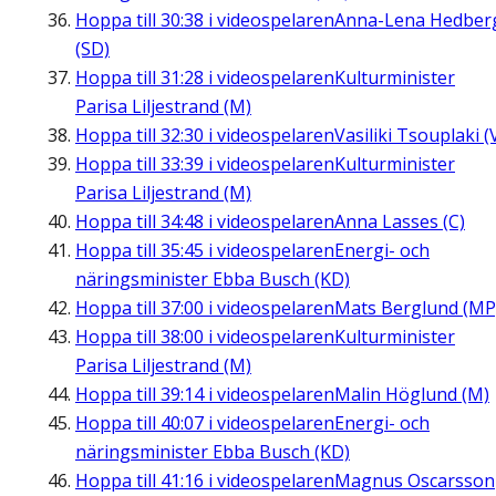
Hoppa till
30:38
i videospelaren
Anna-Lena Hedber
(SD)
Hoppa till
31:28
i videospelaren
Kulturminister
Parisa Liljestrand (M)
Hoppa till
32:30
i videospelaren
Vasiliki Tsouplaki (
Hoppa till
33:39
i videospelaren
Kulturminister
Parisa Liljestrand (M)
Hoppa till
34:48
i videospelaren
Anna Lasses (C)
Hoppa till
35:45
i videospelaren
Energi- och
näringsminister Ebba Busch (KD)
Hoppa till
37:00
i videospelaren
Mats Berglund (MP
Hoppa till
38:00
i videospelaren
Kulturminister
Parisa Liljestrand (M)
Hoppa till
39:14
i videospelaren
Malin Höglund (M)
Hoppa till
40:07
i videospelaren
Energi- och
näringsminister Ebba Busch (KD)
Hoppa till
41:16
i videospelaren
Magnus Oscarsson