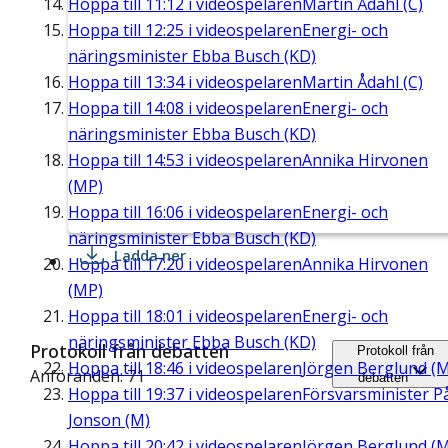
Hoppa till
11:12
i videospelaren
Martin Ådahl (C)
Hoppa till
12:25
i videospelaren
Energi- och
näringsminister Ebba Busch (KD)
Hoppa till
13:34
i videospelaren
Martin Ådahl (C)
Hoppa till
14:08
i videospelaren
Energi- och
näringsminister Ebba Busch (KD)
Hoppa till
14:53
i videospelaren
Annika Hirvonen
(MP)
Hoppa till
16:06
i videospelaren
Energi- och
näringsminister Ebba Busch (KD)
Ladda ner
Hoppa till
17:20
i videospelaren
Annika Hirvonen
(MP)
Hoppa till
18:01
i videospelaren
Energi- och
näringsminister Ebba Busch (KD)
Protokoll från debatten
Protokoll från
Hoppa till
18:46
i videospelaren
Jörgen Berglund (M
Anföranden: 71
debatten
Hoppa till
19:37
i videospelaren
Försvarsminister P
Jonson (M)
Hoppa till
20:42
i videospelaren
Jörgen Berglund (M