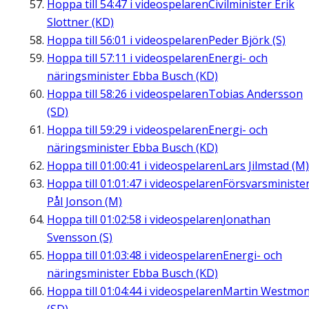
Hoppa till
54:47
i videospelaren
Civilminister Erik
Slottner (KD)
Hoppa till
56:01
i videospelaren
Peder Björk (S)
Hoppa till
57:11
i videospelaren
Energi- och
näringsminister Ebba Busch (KD)
Hoppa till
58:26
i videospelaren
Tobias Andersson
(SD)
Hoppa till
59:29
i videospelaren
Energi- och
näringsminister Ebba Busch (KD)
Hoppa till
01:00:41
i videospelaren
Lars Jilmstad (M)
Hoppa till
01:01:47
i videospelaren
Försvarsministe
Pål Jonson (M)
Hoppa till
01:02:58
i videospelaren
Jonathan
Svensson (S)
Hoppa till
01:03:48
i videospelaren
Energi- och
näringsminister Ebba Busch (KD)
Hoppa till
01:04:44
i videospelaren
Martin Westmon