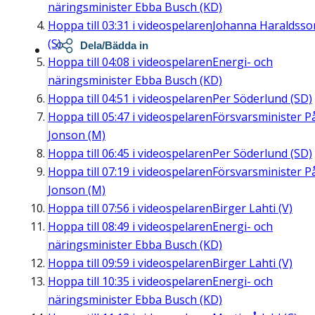
näringsminister Ebba Busch (KD)
Hoppa till
03:31
i videospelaren
Johanna Haraldsso
(S)
Dela/Bädda in
Hoppa till
04:08
i videospelaren
Energi- och
näringsminister Ebba Busch (KD)
Hoppa till
04:51
i videospelaren
Per Söderlund (SD)
Hoppa till
05:47
i videospelaren
Försvarsminister P
Jonson (M)
Hoppa till
06:45
i videospelaren
Per Söderlund (SD)
Hoppa till
07:19
i videospelaren
Försvarsminister P
Jonson (M)
Hoppa till
07:56
i videospelaren
Birger Lahti (V)
Hoppa till
08:49
i videospelaren
Energi- och
näringsminister Ebba Busch (KD)
Hoppa till
09:59
i videospelaren
Birger Lahti (V)
Hoppa till
10:35
i videospelaren
Energi- och
näringsminister Ebba Busch (KD)