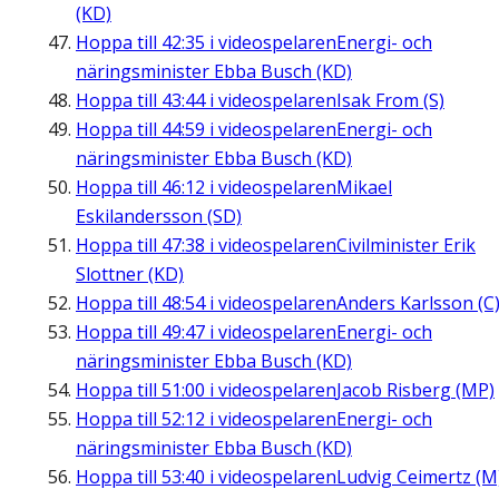
(KD)
Hoppa till
42:35
i videospelaren
Energi- och
näringsminister Ebba Busch (KD)
Hoppa till
43:44
i videospelaren
Isak From (S)
Hoppa till
44:59
i videospelaren
Energi- och
näringsminister Ebba Busch (KD)
Hoppa till
46:12
i videospelaren
Mikael
Eskilandersson (SD)
Hoppa till
47:38
i videospelaren
Civilminister Erik
Slottner (KD)
Hoppa till
48:54
i videospelaren
Anders Karlsson (C
Hoppa till
49:47
i videospelaren
Energi- och
näringsminister Ebba Busch (KD)
Hoppa till
51:00
i videospelaren
Jacob Risberg (MP)
Hoppa till
52:12
i videospelaren
Energi- och
näringsminister Ebba Busch (KD)
Hoppa till
53:40
i videospelaren
Ludvig Ceimertz (M