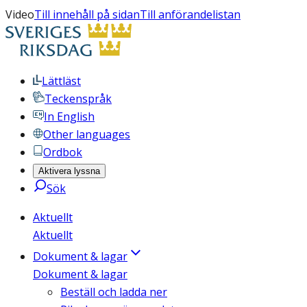
Video
Till innehåll på sidan
Till anförandelistan
Lättläst
Teckenspråk
In English
Other languages
Ordbok
Aktivera lyssna
Sök
Aktuellt
Aktuellt
Dokument & lagar
Dokument & lagar
Beställ och ladda ner