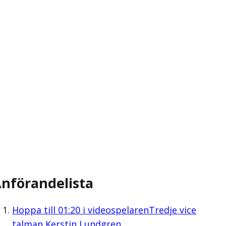
nförandelista
Hoppa till
01:20
i videospelaren
Tredje vice
talman Kerstin Lundgren