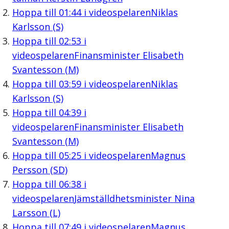
Hoppa till
01:44
i videospelaren
Niklas
Karlsson (S)
Hoppa till
02:53
i
videospelaren
Finansminister Elisabeth
Svantesson (M)
Hoppa till
03:59
i videospelaren
Niklas
Karlsson (S)
Hoppa till
04:39
i
videospelaren
Finansminister Elisabeth
Svantesson (M)
Hoppa till
05:25
i videospelaren
Magnus
Persson (SD)
Hoppa till
06:38
i
videospelaren
Jämställdhetsminister Nina
Larsson (L)
Hoppa till
07:49
i videospelaren
Magnus