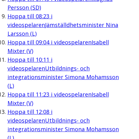
Persson (SD)
Hoppa till
08:23
i
videospelaren
Jämställdhetsminister Nina
Larsson (L)
Hoppa till
09:04
i videospelaren
Isabell
Mixter (V)
Hoppa till
10:11
i
videospelaren
Utbildnings- och
integrationsminister Simona Mohamsson
(L)
Hoppa till
11:23
i videospelaren
Isabell
Mixter (V)
Hoppa till
12:08
i
videospelaren
Utbildnings- och
integrationsminister Simona Mohamsson
(L)