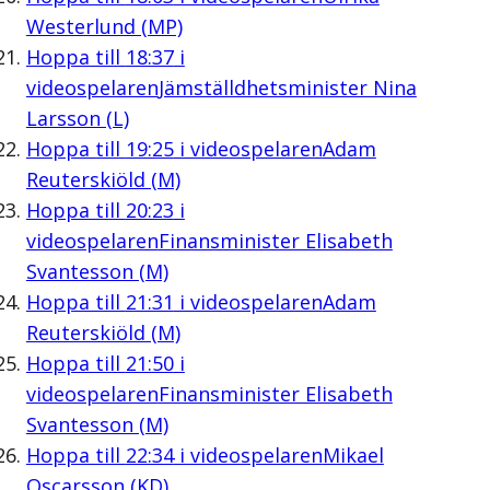
Westerlund (MP)
Hoppa till
18:37
i
videospelaren
Jämställdhetsminister Nina
Larsson (L)
Hoppa till
19:25
i videospelaren
Adam
Reuterskiöld (M)
Hoppa till
20:23
i
videospelaren
Finansminister Elisabeth
Svantesson (M)
Hoppa till
21:31
i videospelaren
Adam
Reuterskiöld (M)
Hoppa till
21:50
i
videospelaren
Finansminister Elisabeth
Svantesson (M)
Hoppa till
22:34
i videospelaren
Mikael
Oscarsson (KD)