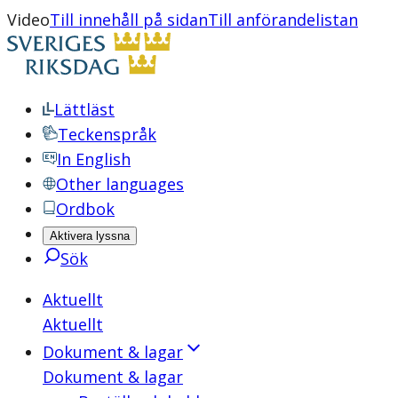
Video
Till innehåll på sidan
Till anförandelistan
Lättläst
Teckenspråk
In English
Other languages
Ordbok
Aktivera lyssna
Sök
Aktuellt
Aktuellt
Dokument & lagar
Dokument & lagar