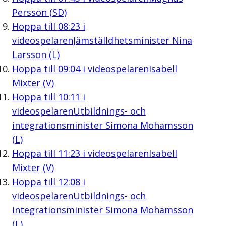
Persson (SD)
Hoppa till
08:23
i
videospelaren
Jämställdhetsminister Nina
Larsson (L)
Hoppa till
09:04
i videospelaren
Isabell
Mixter (V)
Hoppa till
10:11
i
videospelaren
Utbildnings- och
integrationsminister Simona Mohamsson
(L)
Hoppa till
11:23
i videospelaren
Isabell
Mixter (V)
Hoppa till
12:08
i
videospelaren
Utbildnings- och
integrationsminister Simona Mohamsson
(L)