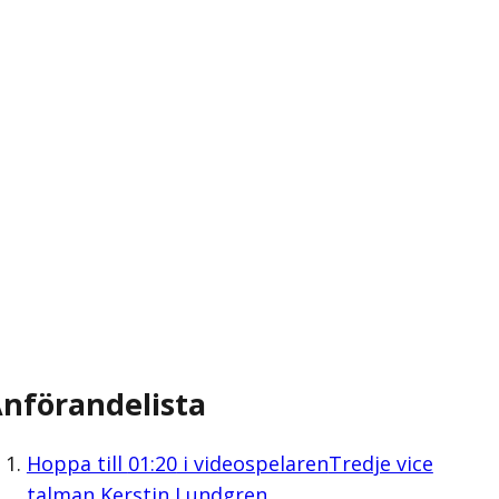
nförandelista
Hoppa till
01:20
i videospelaren
Tredje vice
talman Kerstin Lundgren