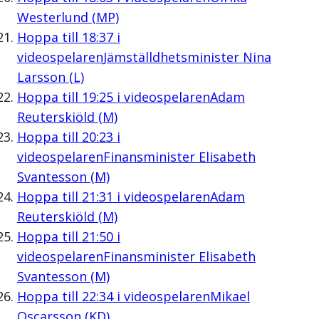
Westerlund (MP)
Hoppa till
18:37
i
videospelaren
Jämställdhetsminister Nina
Larsson (L)
Hoppa till
19:25
i videospelaren
Adam
Reuterskiöld (M)
Hoppa till
20:23
i
videospelaren
Finansminister Elisabeth
Svantesson (M)
Hoppa till
21:31
i videospelaren
Adam
Reuterskiöld (M)
Hoppa till
21:50
i
videospelaren
Finansminister Elisabeth
Svantesson (M)
Hoppa till
22:34
i videospelaren
Mikael
Oscarsson (KD)