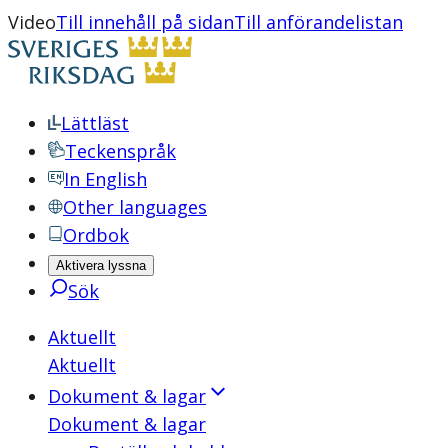
Video
Till innehåll på sidan
Till anförandelistan
Lättläst
Teckenspråk
In English
Other languages
Ordbok
Aktivera lyssna
Sök
Aktuellt
Aktuellt
Dokument & lagar
Dokument & lagar