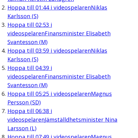
Hoppa till
01:44
i videospelaren
Niklas
Karlsson (S)
Hoppa till
02:53
i
videospelaren
Finansminister Elisabeth
Svantesson (M)
Hoppa till
03:59
i videospelaren
Niklas
Karlsson (S)
Hoppa till
04:39
i
videospelaren
Finansminister Elisabeth
Svantesson (M)
Hoppa till
05:25
i videospelaren
Magnus
Persson (SD)
Hoppa till
06:38
i
videospelaren
Jämställdhetsminister Nina
Larsson (L)
Hoppa till
07:49
i videospelaren
Magnus