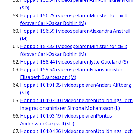
Hoppa till
55:34
i videospelaren
Ann-Christine Fro
(SD)
Hoppa till
56:29
i videospelaren
Minister för civilt
försvar Carl-Oskar Bohlin (M)
Hoppa till
56:59
i videospelaren
Alexandra Anstrell
(M)
Hoppa till
57:32
i videospelaren
Minister för civilt
försvar Carl-Oskar Bohlin (M)
Hoppa till
58:44
i videospelaren
Jytte Guteland (S)
Hoppa till
59:54
i videospelaren
Finansminister
Elisabeth Svantesson (M)
Hoppa till
01:01:05
i videospelaren
Anders Alftberg
(SD)
Hoppa till
01:02:10
i videospelaren
Utbildnings- och
integrationsminister Simona Mohamsson (L)
Hoppa till
01:03:19
i videospelaren
Pontus
Andersson Garpvall (SD)
Hoppa till
01:04:26
i videospelaren
Utbildnings- och