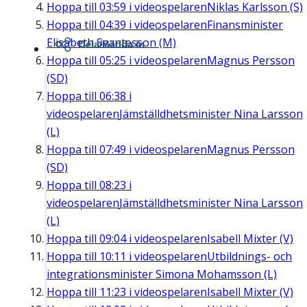
Hoppa till
03:59
i videospelaren
Niklas Karlsson (S)
Hoppa till
04:39
i videospelaren
Finansminister
Elisabeth Svantesson (M)
Dela/Bädda in
Hoppa till
05:25
i videospelaren
Magnus Persson
(SD)
Hoppa till
06:38
i
videospelaren
Jämställdhetsminister Nina Larsson
(L)
Hoppa till
07:49
i videospelaren
Magnus Persson
(SD)
Hoppa till
08:23
i
videospelaren
Jämställdhetsminister Nina Larsson
(L)
Hoppa till
09:04
i videospelaren
Isabell Mixter (V)
Hoppa till
10:11
i videospelaren
Utbildnings- och
integrationsminister Simona Mohamsson (L)
Hoppa till
11:23
i videospelaren
Isabell Mixter (V)