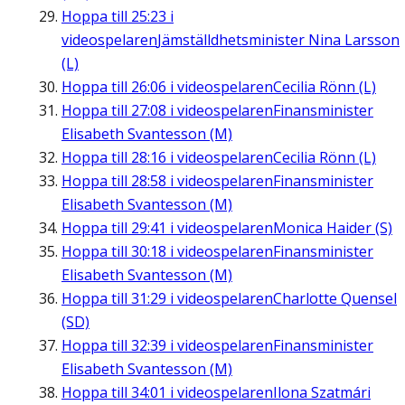
Hoppa till
25:23
i
videospelaren
Jämställdhetsminister Nina Larsson
(L)
Hoppa till
26:06
i videospelaren
Cecilia Rönn (L)
Hoppa till
27:08
i videospelaren
Finansminister
Elisabeth Svantesson (M)
Hoppa till
28:16
i videospelaren
Cecilia Rönn (L)
Hoppa till
28:58
i videospelaren
Finansminister
Elisabeth Svantesson (M)
Hoppa till
29:41
i videospelaren
Monica Haider (S)
Hoppa till
30:18
i videospelaren
Finansminister
Elisabeth Svantesson (M)
Hoppa till
31:29
i videospelaren
Charlotte Quensel
(SD)
Hoppa till
32:39
i videospelaren
Finansminister
Elisabeth Svantesson (M)
Hoppa till
34:01
i videospelaren
Ilona Szatmári