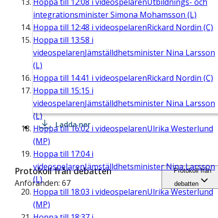
Hoppa till
12:08
i videospelaren
Utbildnings- och
integrationsminister Simona Mohamsson (L)
Hoppa till
12:48
i videospelaren
Rickard Nordin (C)
Hoppa till
13:58
i
videospelaren
Jämställdhetsminister Nina Larsson
(L)
Hoppa till
14:41
i videospelaren
Rickard Nordin (C)
Hoppa till
15:15
i
videospelaren
Jämställdhetsminister Nina Larsson
(L)
Ladda ner
Hoppa till
16:02
i videospelaren
Ulrika Westerlund
(MP)
Hoppa till
17:04
i
videospelaren
Jämställdhetsminister Nina Larsson
Protokoll från debatten
Protokoll från
(L)
Anföranden: 67
debatten
Hoppa till
18:03
i videospelaren
Ulrika Westerlund
(MP)
Hoppa till
18:37
i