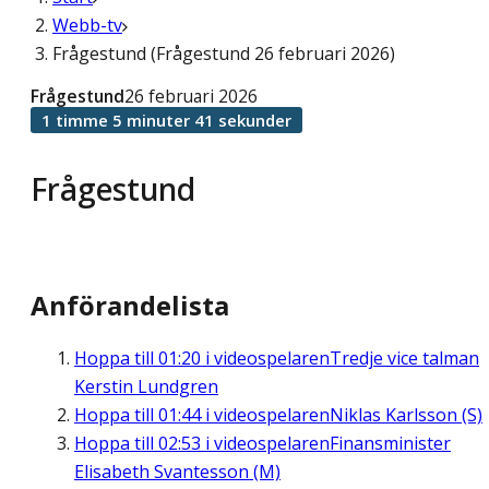
Webb-tv
Frågestund (Frågestund 26 februari 2026)
Frågestund
26 februari 2026
1 timme 5 minuter 41 sekunder
Frågestund
Anförandelista
Hoppa till
01:20
i videospelaren
Tredje vice talman
Kerstin Lundgren
Hoppa till
01:44
i videospelaren
Niklas Karlsson (S)
Hoppa till
02:53
i videospelaren
Finansminister
Elisabeth Svantesson (M)