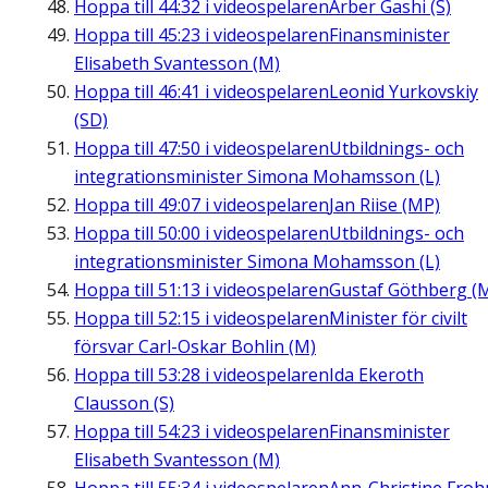
Hoppa till
44:32
i videospelaren
Arber Gashi (S)
Hoppa till
45:23
i videospelaren
Finansminister
Elisabeth Svantesson (M)
Hoppa till
46:41
i videospelaren
Leonid Yurkovskiy
(SD)
Hoppa till
47:50
i videospelaren
Utbildnings- och
integrationsminister Simona Mohamsson (L)
Hoppa till
49:07
i videospelaren
Jan Riise (MP)
Hoppa till
50:00
i videospelaren
Utbildnings- och
integrationsminister Simona Mohamsson (L)
Hoppa till
51:13
i videospelaren
Gustaf Göthberg (
Hoppa till
52:15
i videospelaren
Minister för civilt
försvar Carl-Oskar Bohlin (M)
Hoppa till
53:28
i videospelaren
Ida Ekeroth
Clausson (S)
Hoppa till
54:23
i videospelaren
Finansminister
Elisabeth Svantesson (M)