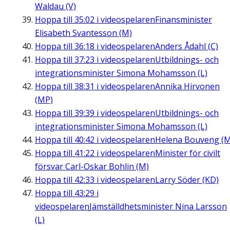
Waldau (V)
Hoppa till
35:02
i videospelaren
Finansminister
Elisabeth Svantesson (M)
Hoppa till
36:18
i videospelaren
Anders Ådahl (C)
Hoppa till
37:23
i videospelaren
Utbildnings- och
integrationsminister Simona Mohamsson (L)
Hoppa till
38:31
i videospelaren
Annika Hirvonen
(MP)
Hoppa till
39:39
i videospelaren
Utbildnings- och
integrationsminister Simona Mohamsson (L)
Hoppa till
40:42
i videospelaren
Helena Bouveng (M
Hoppa till
41:22
i videospelaren
Minister för civilt
försvar Carl-Oskar Bohlin (M)
Hoppa till
42:33
i videospelaren
Larry Söder (KD)
Hoppa till
43:29
i
videospelaren
Jämställdhetsminister Nina Larsson
(L)