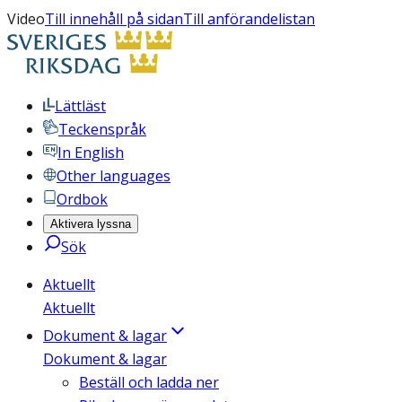
Video
Till innehåll på sidan
Till anförandelistan
Lättläst
Teckenspråk
In English
Other languages
Ordbok
Aktivera lyssna
Sök
Aktuellt
Aktuellt
Dokument & lagar
Dokument & lagar
Beställ och ladda ner