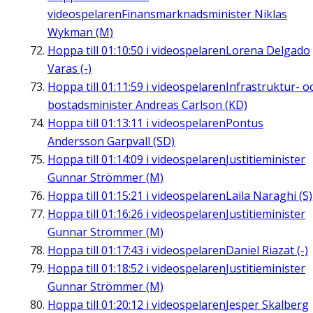
videospelaren
Finansmarknadsminister Niklas
Wykman (M)
Hoppa till
01:10:50
i videospelaren
Lorena Delgado
Varas (-)
Hoppa till
01:11:59
i videospelaren
Infrastruktur- o
bostadsminister Andreas Carlson (KD)
Hoppa till
01:13:11
i videospelaren
Pontus
Andersson Garpvall (SD)
Hoppa till
01:14:09
i videospelaren
Justitieminister
Gunnar Strömmer (M)
Hoppa till
01:15:21
i videospelaren
Laila Naraghi (S)
Hoppa till
01:16:26
i videospelaren
Justitieminister
Gunnar Strömmer (M)
Hoppa till
01:17:43
i videospelaren
Daniel Riazat (-)
Hoppa till
01:18:52
i videospelaren
Justitieminister
Gunnar Strömmer (M)
Hoppa till
01:20:12
i videospelaren
Jesper Skalberg