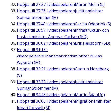
Hoppa till
27:27
i videospelaren
Martin Melin (L)
Hoppa till
27:36
i videospelaren
Justitieminister
Gunnar Strömmer (M)
Hoppa till
27:49
i videospelaren
Carina Ödebrink (S)
Hoppa till
28:57
i videospelaren
Infrastruktur- och
bostadsminister Andreas Carlson (KD)
Hoppa till
30:02
i videospelaren
Erik Hellsborn (SD)
Hoppa till
31:13
i
videospelaren
Finansmarknadsminister Niklas
Wykman (M)
Hoppa till
32:21
i videospelaren
Gudrun Nordborg
(V)
Hoppa till
33:33
i videospelaren
Justitieminister
Gunnar Strömmer (M)
Hoppa till
34:43
i videospelaren
Martin Ådahl (C)
Hoppa till
36:00
i videospelaren
Migrationsminister
Johan Forssell (M)