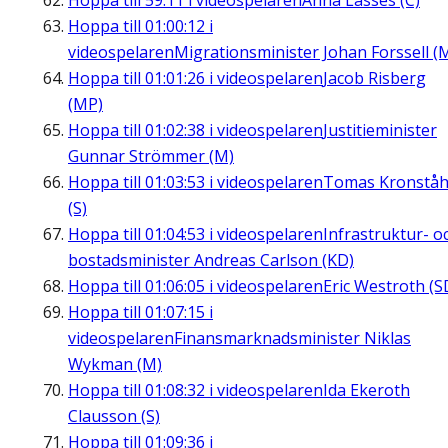
Hoppa till
59:11
i videospelaren
Anna Lasses (C)
Hoppa till
01:00:12
i
videospelaren
Migrationsminister Johan Forssell (
Hoppa till
01:01:26
i videospelaren
Jacob Risberg
(MP)
Hoppa till
01:02:38
i videospelaren
Justitieminister
Gunnar Strömmer (M)
Hoppa till
01:03:53
i videospelaren
Tomas Kronståh
(S)
Hoppa till
01:04:53
i videospelaren
Infrastruktur- o
bostadsminister Andreas Carlson (KD)
Hoppa till
01:06:05
i videospelaren
Eric Westroth (S
Hoppa till
01:07:15
i
videospelaren
Finansmarknadsminister Niklas
Wykman (M)
Hoppa till
01:08:32
i videospelaren
Ida Ekeroth
Clausson (S)
Hoppa till
01:09:36
i