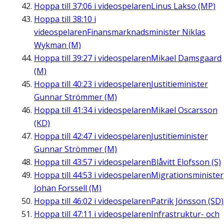
Hoppa till
37:06
i videospelaren
Linus Lakso (MP)
Hoppa till
38:10
i
videospelaren
Finansmarknadsminister Niklas
Wykman (M)
Hoppa till
39:27
i videospelaren
Mikael Damsgaard
(M)
Hoppa till
40:23
i videospelaren
Justitieminister
Gunnar Strömmer (M)
Hoppa till
41:34
i videospelaren
Mikael Oscarsson
(KD)
Hoppa till
42:47
i videospelaren
Justitieminister
Gunnar Strömmer (M)
Hoppa till
43:57
i videospelaren
Blåvitt Elofsson (S)
Hoppa till
44:53
i videospelaren
Migrationsminister
Johan Forssell (M)
Hoppa till
46:02
i videospelaren
Patrik Jönsson (SD)
Hoppa till
47:11
i videospelaren
Infrastruktur- och