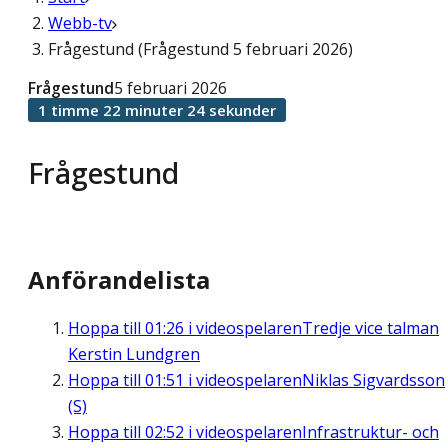
Webb-tv
Frågestund (Frågestund 5 februari 2026)
Frågestund
5 februari 2026
1 timme 22 minuter 24 sekunder
Frågestund
Anförandelista
Hoppa till
01:26
i videospelaren
Tredje vice talman
Kerstin Lundgren
Hoppa till
01:51
i videospelaren
Niklas Sigvardsson
(S)
Hoppa till
02:52
i videospelaren
Infrastruktur- och