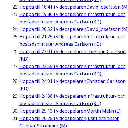
Hoppa till
18:41
i videospelaren
David Josefsson (M
Hoppa till
19:46
i videospelaren
Infrastruktur- och
bostadsminister Andreas Carlson (KD)
Hoppa till
20:52
i videospelaren
David Josefsson (M
Hoppa till
21:25
i videospelaren
Infrastruktur- och
bostadsminister Andreas Carlson (KD)
Hoppa till
22:01
i videospelaren
Christian Carlsson
(KD)
Hoppa till
22:55
i videospelaren
Infrastruktur- och
bostadsminister Andreas Carlson (KD)
Hoppa till
24:01
i videospelaren
Christian Carlsson
(KD)
Hoppa till
24:38
i videospelaren
Infrastruktur- och
bostadsminister Andreas Carlson (KD)
Hoppa till
25:13
i videospelaren
Martin Melin (L)
Hoppa till
26:25
i videospelaren
Justitieminister
Gunnar Strömmer (M)