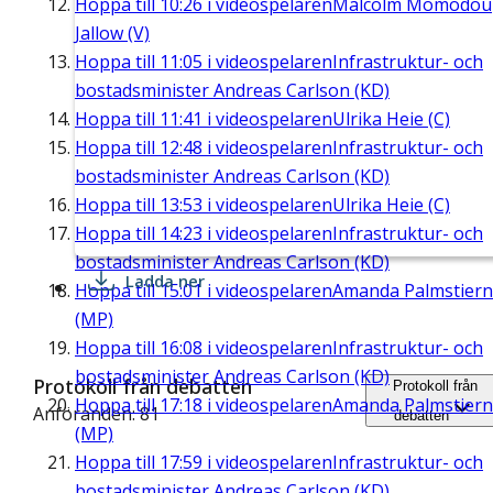
Hoppa till
10:26
i videospelaren
Malcolm Momodou
Jallow (V)
Hoppa till
11:05
i videospelaren
Infrastruktur- och
bostadsminister Andreas Carlson (KD)
Hoppa till
11:41
i videospelaren
Ulrika Heie (C)
Hoppa till
12:48
i videospelaren
Infrastruktur- och
bostadsminister Andreas Carlson (KD)
Hoppa till
13:53
i videospelaren
Ulrika Heie (C)
Hoppa till
14:23
i videospelaren
Infrastruktur- och
bostadsminister Andreas Carlson (KD)
Ladda ner
Hoppa till
15:01
i videospelaren
Amanda Palmstier
(MP)
Hoppa till
16:08
i videospelaren
Infrastruktur- och
bostadsminister Andreas Carlson (KD)
Protokoll från debatten
Protokoll från
Hoppa till
17:18
i videospelaren
Amanda Palmstier
Anföranden: 81
debatten
(MP)
Hoppa till
17:59
i videospelaren
Infrastruktur- och
bostadsminister Andreas Carlson (KD)