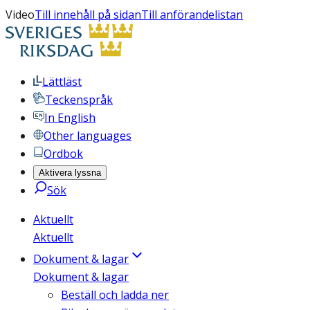
Video
Till innehåll på sidan
Till anförandelistan
Lättläst
Teckenspråk
In English
Other languages
Ordbok
Aktivera lyssna
Sök
Aktuellt
Aktuellt
Dokument & lagar
Dokument & lagar
Beställ och ladda ner