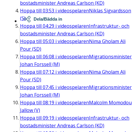
bostadsminister Andreas Carlson (KD)
Hoppa till
03:53
i videospelaren
Niklas Sigvardsson
(S)
Dela/Bädda in
Hoppa till
04:29
i videospelaren
Infrastruktur- och
bostadsminister Andreas Carlson (KD)
Hoppa till
05:03
i videospelaren
Nima Gholam Ali
Pour (SD)
Hoppa till
06:08
i videospelaren
Migrationsminister
Johan Forssell (M)
Hoppa till
07:12
i videospelaren
Nima Gholam Ali
Pour (SD)
Hoppa till
07:45
i videospelaren
Migrationsminister
Johan Forssell (M)
Hoppa till
08:19
i videospelaren
Malcolm Momodou
Jallow (V)
Hoppa till
09:19
i videospelaren
Infrastruktur- och
bostadsminister Andreas Carlson (KD)