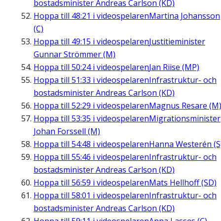
bostadsminister Andreas Carlson (KD)
Hoppa till
48:21
i videospelaren
Martina Johansson
(C)
Hoppa till
49:15
i videospelaren
Justitieminister
Gunnar Strömmer (M)
Hoppa till
50:24
i videospelaren
Jan Riise (MP)
Hoppa till
51:33
i videospelaren
Infrastruktur- och
bostadsminister Andreas Carlson (KD)
Hoppa till
52:29
i videospelaren
Magnus Resare (M
Hoppa till
53:35
i videospelaren
Migrationsminister
Johan Forssell (M)
Hoppa till
54:48
i videospelaren
Hanna Westerén (S
Hoppa till
55:46
i videospelaren
Infrastruktur- och
bostadsminister Andreas Carlson (KD)
Hoppa till
56:59
i videospelaren
Mats Hellhoff (SD)
Hoppa till
58:01
i videospelaren
Infrastruktur- och
bostadsminister Andreas Carlson (KD)