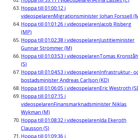
Hoppa till
59:11
i videospelaren
Anna Lasses (C)
Hoppa till
01:00:12
i
videospelaren
Migrationsminister Johan Forssell (
Hoppa till
01:01:26
i videospelaren
Jacob Risberg
(MP)
Hoppa till
01:02:38
i videospelaren
Justitieminister
Gunnar Strömmer (M)
Hoppa till
01:03:53
i videospelaren
Tomas Kronståh
(S)
Hoppa till
01:04:53
i videospelaren
Infrastruktur- o
bostadsminister Andreas Carlson (KD)
Hoppa till
01:06:05
i videospelaren
Eric Westroth (S
Hoppa till
01:07:15
i
videospelaren
Finansmarknadsminister Niklas
Wykman (M)
Hoppa till
01:08:32
i videospelaren
Ida Ekeroth
Clausson (S)
Hoppa till
01:09:36
i