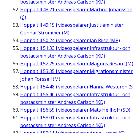
bostadsminister Andreas Carlson (KD)
Hoppa till
48:21
i videospelaren
Martina Johansson
(C)
Hoppa till
49:15
i videospelaren
Justitieminister
Gunnar Strömmer (M)
Hoppa till
50:24
i videospelaren
Jan Riise (MP)
Hoppa till
51:33
i videospelaren
Infrastruktur- och
bostadsminister Andreas Carlson (KD)
Hoppa till
52:29
i videospelaren
Magnus Resare (M
Hoppa till
53:35
i videospelaren
Migrationsminister
Johan Forssell (M)
Hoppa till
54:48
i videospelaren
Hanna Westerén (S
Hoppa till
55:46
i videospelaren
Infrastruktur- och
bostadsminister Andreas Carlson (KD)
Hoppa till
56:59
i videospelaren
Mats Hellhoff (SD)
Hoppa till
58:01
i videospelaren
Infrastruktur- och
bostadsminister Andreas Carlson (KD)