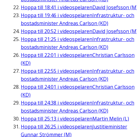
Hoppa till
18:41
i videospelaren
David Josefsson (M
Hoppa till
19:46
i videospelaren
Infrastruktur- och
bostadsminister Andreas Carlson (KD)
Hoppa till
20:52
i videospelaren
David Josefsson (M
Hoppa till
21:25
i videospelaren
Infrastruktur- och
bostadsminister Andreas Carlson (KD)
Hoppa till
22:01
i videospelaren
Christian Carlsson
(KD)
Hoppa till
22:55
i videospelaren
Infrastruktur- och
bostadsminister Andreas Carlson (KD)
Hoppa till
24:01
i videospelaren
Christian Carlsson
(KD)
Hoppa till
24:38
i videospelaren
Infrastruktur- och
bostadsminister Andreas Carlson (KD)
Hoppa till
25:13
i videospelaren
Martin Melin (L)
Hoppa till
26:25
i videospelaren
Justitieminister
Gunnar Strömmer (M)