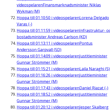
videospelaren
Finansmarknadsminister Niklas
Wykman (M)
Hoppa till
01:10:50
i videospelaren
Lorena Delgado
Varas (-)
Hoppa till
01:11:59
i videospelaren
Infrastruktur- o
bostadsminister Andreas Carlson (KD)
Hoppa till
01:13:11
i videospelaren
Pontus
Andersson Garpvall (SD)
Hoppa till
01:14:09
i videospelaren
Justitieminister
Gunnar Strömmer (M)
Hoppa till
01:15:21
i videospelaren
Laila Naraghi (S)
Hoppa till
01:16:26
i videospelaren
Justitieminister
Gunnar Strömmer (M)
Hoppa till
01:17:43
i videospelaren
Daniel Riazat (-)
Hoppa till
01:18:52
i videospelaren
Justitieminister
Gunnar Strömmer (M)
Hoppa till
01:20:12
i videospelaren
Jesper Skalberg