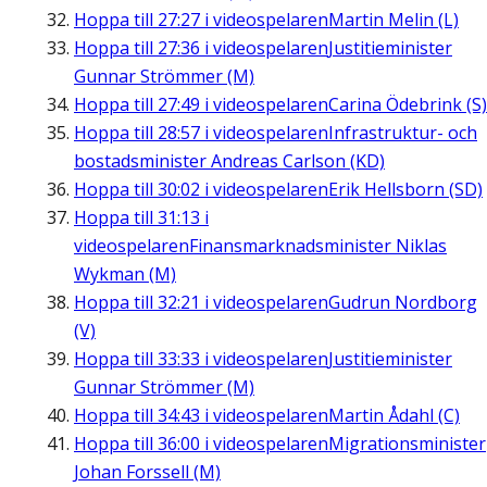
Hoppa till
27:27
i videospelaren
Martin Melin (L)
Hoppa till
27:36
i videospelaren
Justitieminister
Gunnar Strömmer (M)
Hoppa till
27:49
i videospelaren
Carina Ödebrink (S)
Hoppa till
28:57
i videospelaren
Infrastruktur- och
bostadsminister Andreas Carlson (KD)
Hoppa till
30:02
i videospelaren
Erik Hellsborn (SD)
Hoppa till
31:13
i
videospelaren
Finansmarknadsminister Niklas
Wykman (M)
Hoppa till
32:21
i videospelaren
Gudrun Nordborg
(V)
Hoppa till
33:33
i videospelaren
Justitieminister
Gunnar Strömmer (M)
Hoppa till
34:43
i videospelaren
Martin Ådahl (C)
Hoppa till
36:00
i videospelaren
Migrationsminister
Johan Forssell (M)