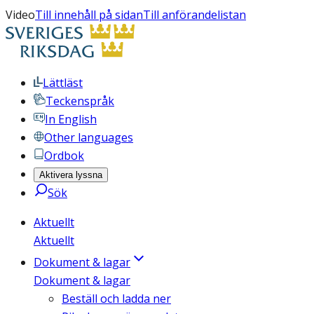
Video
Till innehåll på sidan
Till anförandelistan
Lättläst
Teckenspråk
In English
Other languages
Ordbok
Aktivera lyssna
Sök
Aktuellt
Aktuellt
Dokument & lagar
Dokument & lagar
Beställ och ladda ner