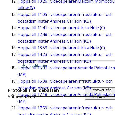
Hoppa till
10:26
i videospelaren
Malcolm Momodou
Jallow (V)
Hoppa till
11:05
i videospelaren
Infrastruktur- och
bostadsminister Andreas Carlson (KD)
Hoppa till
11:41
i videospelaren
Ulrika Heie (C)
Hoppa till
12:48
i videospelaren
Infrastruktur- och
bostadsminister Andreas Carlson (KD)
Hoppa till
13:53
i videospelaren
Ulrika Heie (C)
Hoppa till
14:23
i videospelaren
Infrastruktur- och
bostadsminister Andreas Carlson (KD)
Ladda ner
Hoppa till
15:01
i videospelaren
Amanda Palmstier
(MP)
Hoppa till
16:08
i videospelaren
Infrastruktur- och
bostadsminister Andreas Carlson (KD)
Protokoll från debatten
Protokoll från
Hoppa till
17:18
i videospelaren
Amanda Palmstier
Anföranden: 81
debatten
(MP)
Hoppa till
17:59
i videospelaren
Infrastruktur- och
bostadsminister Andreas Carlson (KD)