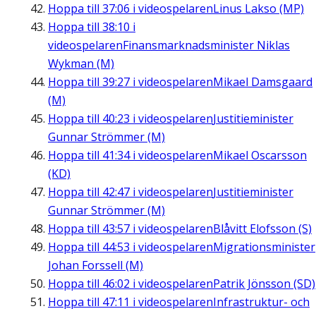
Hoppa till
37:06
i videospelaren
Linus Lakso (MP)
Hoppa till
38:10
i
videospelaren
Finansmarknadsminister Niklas
Wykman (M)
Hoppa till
39:27
i videospelaren
Mikael Damsgaard
(M)
Hoppa till
40:23
i videospelaren
Justitieminister
Gunnar Strömmer (M)
Hoppa till
41:34
i videospelaren
Mikael Oscarsson
(KD)
Hoppa till
42:47
i videospelaren
Justitieminister
Gunnar Strömmer (M)
Hoppa till
43:57
i videospelaren
Blåvitt Elofsson (S)
Hoppa till
44:53
i videospelaren
Migrationsminister
Johan Forssell (M)
Hoppa till
46:02
i videospelaren
Patrik Jönsson (SD)
Hoppa till
47:11
i videospelaren
Infrastruktur- och