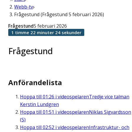
Webb-tv
Frågestund (Frågestund 5 februari 2026)
Frågestund
5 februari 2026
1 timme 22 minuter 24 sekunder
Frågestund
Anförandelista
Hoppa till
01:26
i videospelaren
Tredje vice talman
Kerstin Lundgren
Hoppa till
01:51
i videospelaren
Niklas Sigvardsson
(S)
Hoppa till
02:52
i videospelaren
Infrastruktur- och