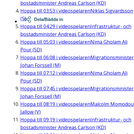
bostadsminister Andreas Carlson (KD)
Hoppa till
03:53
i videospelaren
Niklas Sigvardsson
(S)
Dela/Bädda in
Hoppa till
04:29
i videospelaren
Infrastruktur- och
bostadsminister Andreas Carlson (KD)
Hoppa till
05:03
i videospelaren
Nima Gholam Ali
Pour (SD)
Hoppa till
06:08
i videospelaren
Migrationsminister
Johan Forssell (M)
Hoppa till
07:12
i videospelaren
Nima Gholam Ali
Pour (SD)
Hoppa till
07:45
i videospelaren
Migrationsminister
Johan Forssell (M)
Hoppa till
08:19
i videospelaren
Malcolm Momodou
Jallow (V)
Hoppa till
09:19
i videospelaren
Infrastruktur- och
bostadsminister Andreas Carlson (KD)