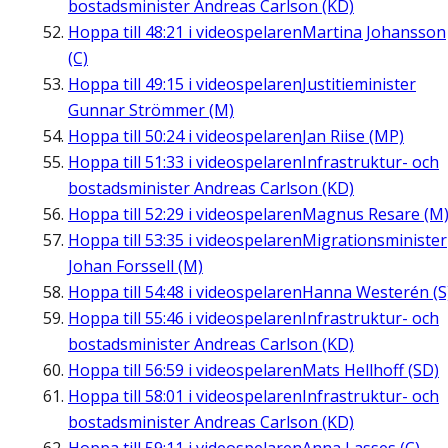
bostadsminister Andreas Carlson (KD)
Hoppa till
48:21
i videospelaren
Martina Johansson
(C)
Hoppa till
49:15
i videospelaren
Justitieminister
Gunnar Strömmer (M)
Hoppa till
50:24
i videospelaren
Jan Riise (MP)
Hoppa till
51:33
i videospelaren
Infrastruktur- och
bostadsminister Andreas Carlson (KD)
Hoppa till
52:29
i videospelaren
Magnus Resare (M
Hoppa till
53:35
i videospelaren
Migrationsminister
Johan Forssell (M)
Hoppa till
54:48
i videospelaren
Hanna Westerén (S
Hoppa till
55:46
i videospelaren
Infrastruktur- och
bostadsminister Andreas Carlson (KD)
Hoppa till
56:59
i videospelaren
Mats Hellhoff (SD)
Hoppa till
58:01
i videospelaren
Infrastruktur- och
bostadsminister Andreas Carlson (KD)