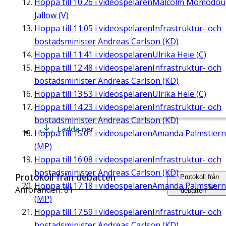
Hoppa till
10:26
i videospelaren
Malcolm Momodou
Jallow (V)
Hoppa till
11:05
i videospelaren
Infrastruktur- och
bostadsminister Andreas Carlson (KD)
Hoppa till
11:41
i videospelaren
Ulrika Heie (C)
Hoppa till
12:48
i videospelaren
Infrastruktur- och
bostadsminister Andreas Carlson (KD)
Hoppa till
13:53
i videospelaren
Ulrika Heie (C)
Hoppa till
14:23
i videospelaren
Infrastruktur- och
bostadsminister Andreas Carlson (KD)
Ladda ner
Hoppa till
15:01
i videospelaren
Amanda Palmstier
(MP)
Hoppa till
16:08
i videospelaren
Infrastruktur- och
bostadsminister Andreas Carlson (KD)
Protokoll från debatten
Protokoll från
Hoppa till
17:18
i videospelaren
Amanda Palmstier
Anföranden: 81
debatten
(MP)
Hoppa till
17:59
i videospelaren
Infrastruktur- och
bostadsminister Andreas Carlson (KD)