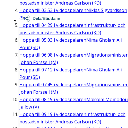
bostadsminister Andreas Carlson (KD)
Hoppa till
03:53
i videospelaren
Niklas Sigvardsson
(S)
Dela/Bädda in
Hoppa till
04:29
i videospelaren
Infrastruktur- och
bostadsminister Andreas Carlson (KD)
Hoppa till
05:03
i videospelaren
Nima Gholam Ali
Pour (SD)
Hoppa till
06:08
i videospelaren
Migrationsminister
Johan Forssell (M)
Hoppa till
07:12
i videospelaren
Nima Gholam Ali
Pour (SD)
Hoppa till
07:45
i videospelaren
Migrationsminister
Johan Forssell (M)
Hoppa till
08:19
i videospelaren
Malcolm Momodou
Jallow (V)
Hoppa till
09:19
i videospelaren
Infrastruktur- och
bostadsminister Andreas Carlson (KD)