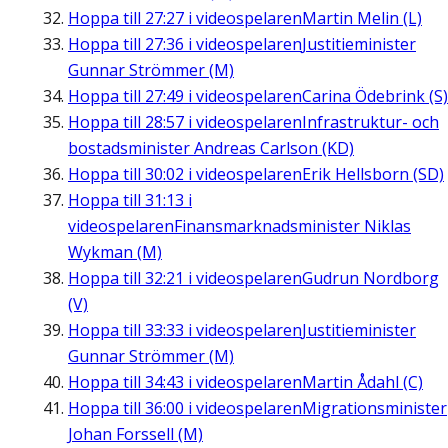
Hoppa till
27:27
i videospelaren
Martin Melin (L)
Hoppa till
27:36
i videospelaren
Justitieminister
Gunnar Strömmer (M)
Hoppa till
27:49
i videospelaren
Carina Ödebrink (S)
Hoppa till
28:57
i videospelaren
Infrastruktur- och
bostadsminister Andreas Carlson (KD)
Hoppa till
30:02
i videospelaren
Erik Hellsborn (SD)
Hoppa till
31:13
i
videospelaren
Finansmarknadsminister Niklas
Wykman (M)
Hoppa till
32:21
i videospelaren
Gudrun Nordborg
(V)
Hoppa till
33:33
i videospelaren
Justitieminister
Gunnar Strömmer (M)
Hoppa till
34:43
i videospelaren
Martin Ådahl (C)
Hoppa till
36:00
i videospelaren
Migrationsminister
Johan Forssell (M)