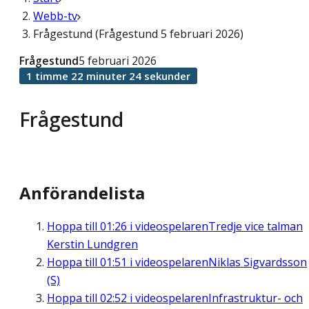
Webb-tv
Frågestund (Frågestund 5 februari 2026)
Frågestund
5 februari 2026
1 timme 22 minuter 24 sekunder
Frågestund
Anförandelista
Hoppa till
01:26
i videospelaren
Tredje vice talman
Kerstin Lundgren
Hoppa till
01:51
i videospelaren
Niklas Sigvardsson
(S)
Hoppa till
02:52
i videospelaren
Infrastruktur- och