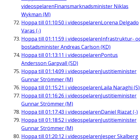
videospelaren
Finansmarknadsminister Niklas
Wykman (M)
Hoppa till
01:10:50
i videospelaren
Lorena Delgado
Varas (-)
Hoppa till
01:11:59
i videospelaren
Infrastruktur- o
bostadsminister Andreas Carlson (KD)
Hoppa till
01:13:11
i videospelaren
Pontus
Andersson Garpvall (SD)
Hoppa till
01:14:09
i videospelaren
Justitieminister
Gunnar Strömmer (M)
Hoppa till
01:15:21
i videospelaren
Laila Naraghi (S)
Hoppa till
01:16:26
i videospelaren
Justitieminister
Gunnar Strömmer (M)
Hoppa till
01:17:43
i videospelaren
Daniel Riazat (-)
Hoppa till
01:18:52
i videospelaren
Justitieminister
Gunnar Strömmer (M)
Hoppa till
01:20:12
i videospelaren
Jesper Skalberg