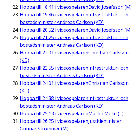
Hoppa till
18:41
i videospelaren
David Josefsson (M
Hoppa till
19:46
i videospelaren
Infrastruktur- och
bostadsminister Andreas Carlson (KD)
Hoppa till
20:52
i videospelaren
David Josefsson (M
Hoppa till
21:25
i videospelaren
Infrastruktur- och
bostadsminister Andreas Carlson (KD)
Hoppa till
22:01
i videospelaren
Christian Carlsson
(KD)
Hoppa till
22:55
i videospelaren
Infrastruktur- och
bostadsminister Andreas Carlson (KD)
Hoppa till
24:01
i videospelaren
Christian Carlsson
(KD)
Hoppa till
24:38
i videospelaren
Infrastruktur- och
bostadsminister Andreas Carlson (KD)
Hoppa till
25:13
i videospelaren
Martin Melin (L)
Hoppa till
26:25
i videospelaren
Justitieminister
Gunnar Strömmer (M)