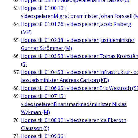
Hoppa till
59:11
i videospelaren
Anna Lasses (C)
Hoppa till
01:00:12
i
videospelaren
Migrationsminister Johan Forssell (
Hoppa till
01:01:26
i videospelaren
Jacob Risberg
(MP)
Hoppa till
01:02:38
i videospelaren
Justitieminister
Gunnar Strömmer (M)
Hoppa till
01:03:53
i videospelaren
Tomas Kronståh
(S)
Hoppa till
01:04:53
i videospelaren
Infrastruktur- o
bostadsminister Andreas Carlson (KD)
Hoppa till
01:06:05
i videospelaren
Eric Westroth (S
Hoppa till
01:07:15
i
videospelaren
Finansmarknadsminister Niklas
Wykman (M)
Hoppa till
01:08:32
i videospelaren
Ida Ekeroth
Clausson (S)
Hoppa till
01:09:36
i