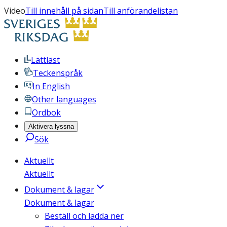
Video
Till innehåll på sidan
Till anförandelistan
Lättläst
Teckenspråk
In English
Other languages
Ordbok
Aktivera lyssna
Sök
Aktuellt
Aktuellt
Dokument & lagar
Dokument & lagar
Beställ och ladda ner