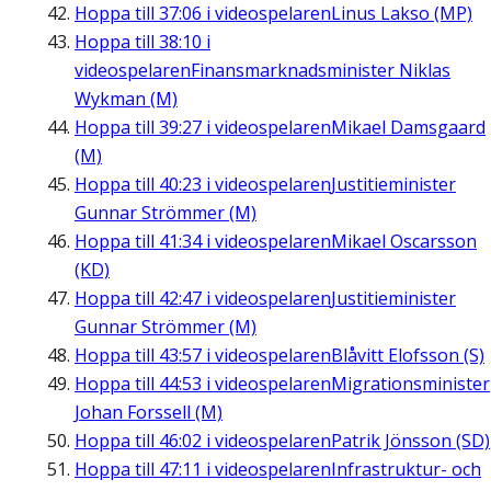
Hoppa till
37:06
i videospelaren
Linus Lakso (MP)
Hoppa till
38:10
i
videospelaren
Finansmarknadsminister Niklas
Wykman (M)
Hoppa till
39:27
i videospelaren
Mikael Damsgaard
(M)
Hoppa till
40:23
i videospelaren
Justitieminister
Gunnar Strömmer (M)
Hoppa till
41:34
i videospelaren
Mikael Oscarsson
(KD)
Hoppa till
42:47
i videospelaren
Justitieminister
Gunnar Strömmer (M)
Hoppa till
43:57
i videospelaren
Blåvitt Elofsson (S)
Hoppa till
44:53
i videospelaren
Migrationsminister
Johan Forssell (M)
Hoppa till
46:02
i videospelaren
Patrik Jönsson (SD)
Hoppa till
47:11
i videospelaren
Infrastruktur- och