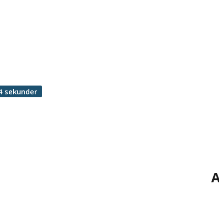
4 sekunder
A