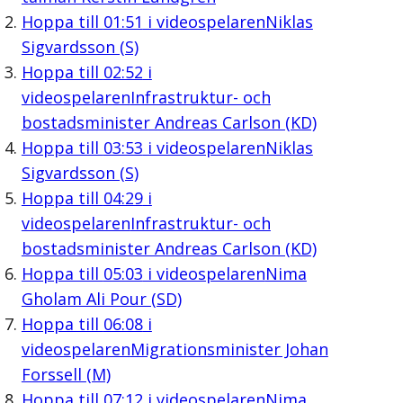
Hoppa till
01:51
i videospelaren
Niklas
Sigvardsson (S)
Hoppa till
02:52
i
videospelaren
Infrastruktur- och
bostadsminister Andreas Carlson (KD)
Hoppa till
03:53
i videospelaren
Niklas
Sigvardsson (S)
Hoppa till
04:29
i
videospelaren
Infrastruktur- och
bostadsminister Andreas Carlson (KD)
Hoppa till
05:03
i videospelaren
Nima
Gholam Ali Pour (SD)
Hoppa till
06:08
i
videospelaren
Migrationsminister Johan
Forssell (M)
Hoppa till
07:12
i videospelaren
Nima