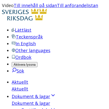
Video
Till innehåll på sidan
Till anförandelistan
Lättläst
Teckenspråk
In English
Other languages
Ordbok
Aktivera lyssna
Sök
Aktuellt
Aktuellt
Dokument & lagar
Dokument & lagar