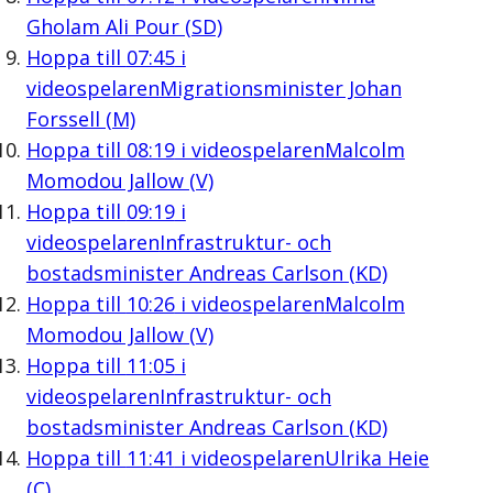
Gholam Ali Pour (SD)
Hoppa till
07:45
i
videospelaren
Migrationsminister Johan
Forssell (M)
Hoppa till
08:19
i videospelaren
Malcolm
Momodou Jallow (V)
Hoppa till
09:19
i
videospelaren
Infrastruktur- och
bostadsminister Andreas Carlson (KD)
Hoppa till
10:26
i videospelaren
Malcolm
Momodou Jallow (V)
Hoppa till
11:05
i
videospelaren
Infrastruktur- och
bostadsminister Andreas Carlson (KD)
Hoppa till
11:41
i videospelaren
Ulrika Heie
(C)