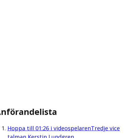
nförandelista
Hoppa till
01:26
i videospelaren
Tredje vice
talman Kerstin Lundgren