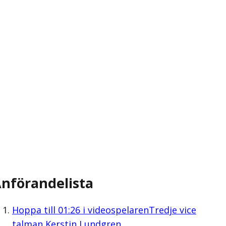
nförandelista
Hoppa till
01:26
i videospelaren
Tredje vice
talman Kerstin Lundgren