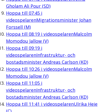
Gholam Ali Pour (SD)
Hoppa till
07:45
i
videospelaren
Migrationsminister Johan
Forssell (M)
Hoppa till
08:19
i videospelaren
Malcolm
Momodou Jallow (V)
Hoppa till
09:19
i
videospelaren
Infrastruktur- och
bostadsminister Andreas Carlson (KD)
Hoppa till
10:26
i videospelaren
Malcolm
Momodou Jallow (V)
Hoppa till
11:05
i
videospelaren
Infrastruktur- och
bostadsminister Andreas Carlson (KD)
Hoppa till
11:41
i videospelaren
Ulrika Heie
(C)