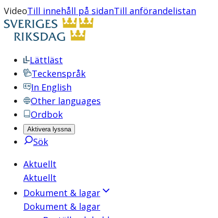
Video
Till innehåll på sidan
Till anförandelistan
Lättläst
Teckenspråk
In English
Other languages
Ordbok
Aktivera lyssna
Sök
Aktuellt
Aktuellt
Dokument & lagar
Dokument & lagar