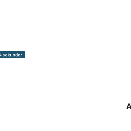
4 sekunder
A