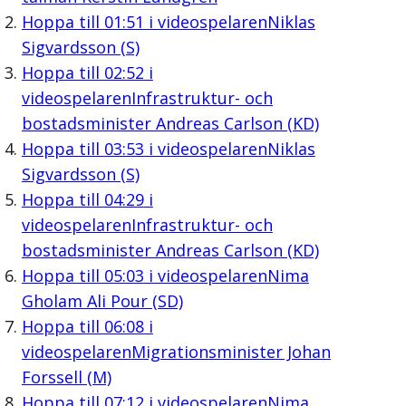
Hoppa till
01:51
i videospelaren
Niklas
Sigvardsson (S)
Hoppa till
02:52
i
videospelaren
Infrastruktur- och
bostadsminister Andreas Carlson (KD)
Hoppa till
03:53
i videospelaren
Niklas
Sigvardsson (S)
Hoppa till
04:29
i
videospelaren
Infrastruktur- och
bostadsminister Andreas Carlson (KD)
Hoppa till
05:03
i videospelaren
Nima
Gholam Ali Pour (SD)
Hoppa till
06:08
i
videospelaren
Migrationsminister Johan
Forssell (M)
Hoppa till
07:12
i videospelaren
Nima