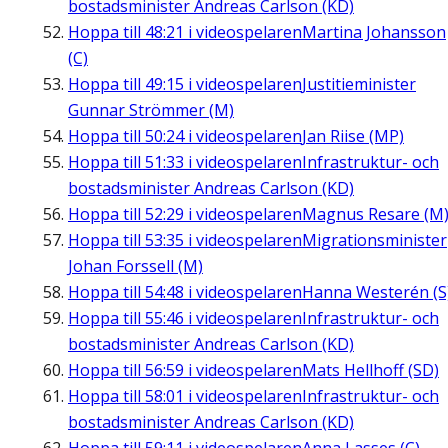
bostadsminister Andreas Carlson (KD)
Hoppa till
48:21
i videospelaren
Martina Johansson
(C)
Hoppa till
49:15
i videospelaren
Justitieminister
Gunnar Strömmer (M)
Hoppa till
50:24
i videospelaren
Jan Riise (MP)
Hoppa till
51:33
i videospelaren
Infrastruktur- och
bostadsminister Andreas Carlson (KD)
Hoppa till
52:29
i videospelaren
Magnus Resare (M
Hoppa till
53:35
i videospelaren
Migrationsminister
Johan Forssell (M)
Hoppa till
54:48
i videospelaren
Hanna Westerén (S
Hoppa till
55:46
i videospelaren
Infrastruktur- och
bostadsminister Andreas Carlson (KD)
Hoppa till
56:59
i videospelaren
Mats Hellhoff (SD)
Hoppa till
58:01
i videospelaren
Infrastruktur- och
bostadsminister Andreas Carlson (KD)