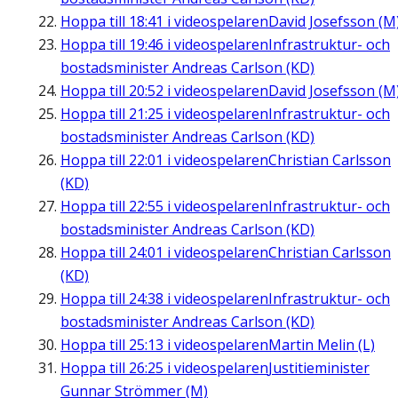
Hoppa till
18:41
i videospelaren
David Josefsson (M
Hoppa till
19:46
i videospelaren
Infrastruktur- och
bostadsminister Andreas Carlson (KD)
Hoppa till
20:52
i videospelaren
David Josefsson (M
Hoppa till
21:25
i videospelaren
Infrastruktur- och
bostadsminister Andreas Carlson (KD)
Hoppa till
22:01
i videospelaren
Christian Carlsson
(KD)
Hoppa till
22:55
i videospelaren
Infrastruktur- och
bostadsminister Andreas Carlson (KD)
Hoppa till
24:01
i videospelaren
Christian Carlsson
(KD)
Hoppa till
24:38
i videospelaren
Infrastruktur- och
bostadsminister Andreas Carlson (KD)
Hoppa till
25:13
i videospelaren
Martin Melin (L)
Hoppa till
26:25
i videospelaren
Justitieminister
Gunnar Strömmer (M)