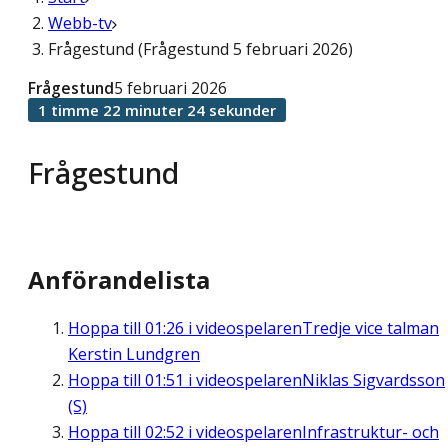
Webb-tv
Frågestund (Frågestund 5 februari 2026)
Frågestund
5 februari 2026
1 timme 22 minuter 24 sekunder
Frågestund
Anförandelista
Hoppa till
01:26
i videospelaren
Tredje vice talman
Kerstin Lundgren
Hoppa till
01:51
i videospelaren
Niklas Sigvardsson
(S)
Hoppa till
02:52
i videospelaren
Infrastruktur- och