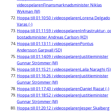
videospelaren
Finansmarknadsminister Niklas
Wykman (M)
Hoppa till
01:10:50
i videospelaren
Lorena Delgado
Varas (-)
Hoppa till
01:11:59
i videospelaren
Infrastruktur- o
bostadsminister Andreas Carlson (KD)
Hoppa till
01:13:11
i videospelaren
Pontus
Andersson Garpvall (SD)
Hoppa till
01:14:09
i videospelaren
Justitieminister
Gunnar Strömmer (M)
Hoppa till
01:15:21
i videospelaren
Laila Naraghi (S)
Hoppa till
01:16:26
i videospelaren
Justitieminister
Gunnar Strömmer (M)
Hoppa till
01:17:43
i videospelaren
Daniel Riazat (-)
Hoppa till
01:18:52
i videospelaren
Justitieminister
Gunnar Strömmer (M)
Hoppa till
01:20:12
i videospelaren
Jesper Skalberg