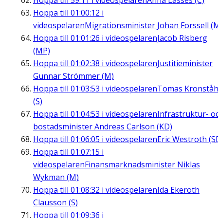
Hoppa till
59:11
i videospelaren
Anna Lasses (C)
Hoppa till
01:00:12
i
videospelaren
Migrationsminister Johan Forssell (
Hoppa till
01:01:26
i videospelaren
Jacob Risberg
(MP)
Hoppa till
01:02:38
i videospelaren
Justitieminister
Gunnar Strömmer (M)
Hoppa till
01:03:53
i videospelaren
Tomas Kronståh
(S)
Hoppa till
01:04:53
i videospelaren
Infrastruktur- o
bostadsminister Andreas Carlson (KD)
Hoppa till
01:06:05
i videospelaren
Eric Westroth (S
Hoppa till
01:07:15
i
videospelaren
Finansmarknadsminister Niklas
Wykman (M)
Hoppa till
01:08:32
i videospelaren
Ida Ekeroth
Clausson (S)
Hoppa till
01:09:36
i