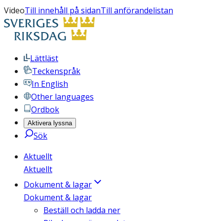
Video
Till innehåll på sidan
Till anförandelistan
Lättläst
Teckenspråk
In English
Other languages
Ordbok
Aktivera lyssna
Sök
Aktuellt
Aktuellt
Dokument & lagar
Dokument & lagar
Beställ och ladda ner