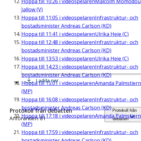
Hoppa till
10:26
i videospelaren
Malcolm Momodou
Jallow (V)
Hoppa till
11:05
i videospelaren
Infrastruktur- och
bostadsminister Andreas Carlson (KD)
Hoppa till
11:41
i videospelaren
Ulrika Heie (C)
Hoppa till
12:48
i videospelaren
Infrastruktur- och
bostadsminister Andreas Carlson (KD)
Hoppa till
13:53
i videospelaren
Ulrika Heie (C)
Hoppa till
14:23
i videospelaren
Infrastruktur- och
bostadsminister Andreas Carlson (KD)
Ladda ner
Hoppa till
15:01
i videospelaren
Amanda Palmstier
(MP)
Hoppa till
16:08
i videospelaren
Infrastruktur- och
bostadsminister Andreas Carlson (KD)
Protokoll från debatten
Protokoll från
Hoppa till
17:18
i videospelaren
Amanda Palmstier
Anföranden: 81
debatten
(MP)
Hoppa till
17:59
i videospelaren
Infrastruktur- och
bostadsminister Andreas Carlson (KD)