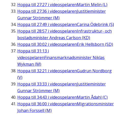
Hoppa till
27:27
i videospelaren
Martin Melin (L)
Hoppa till
27:36
i videospelaren
Justitieminister
Gunnar Strömmer (M)
Hoppa till
27:49
i videospelaren
Carina Ödebrink (S)
Hoppa till
28:57
i videospelaren
Infrastruktur- och
bostadsminister Andreas Carlson (KD)
Hoppa till
30:02
i videospelaren
Erik Hellsborn (SD)
Hoppa till
31:13
i
videospelaren
Finansmarknadsminister Niklas
Wykman (M)
Hoppa till
32:21
i videospelaren
Gudrun Nordborg
(V)
Hoppa till
33:33
i videospelaren
Justitieminister
Gunnar Strömmer (M)
Hoppa till
34:43
i videospelaren
Martin Ådahl (C)
Hoppa till
36:00
i videospelaren
Migrationsminister
Johan Forssell (M)