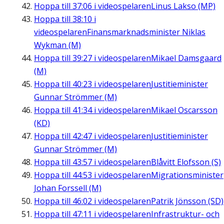
Hoppa till
37:06
i videospelaren
Linus Lakso (MP)
Hoppa till
38:10
i
videospelaren
Finansmarknadsminister Niklas
Wykman (M)
Hoppa till
39:27
i videospelaren
Mikael Damsgaard
(M)
Hoppa till
40:23
i videospelaren
Justitieminister
Gunnar Strömmer (M)
Hoppa till
41:34
i videospelaren
Mikael Oscarsson
(KD)
Hoppa till
42:47
i videospelaren
Justitieminister
Gunnar Strömmer (M)
Hoppa till
43:57
i videospelaren
Blåvitt Elofsson (S)
Hoppa till
44:53
i videospelaren
Migrationsminister
Johan Forssell (M)
Hoppa till
46:02
i videospelaren
Patrik Jönsson (SD)
Hoppa till
47:11
i videospelaren
Infrastruktur- och