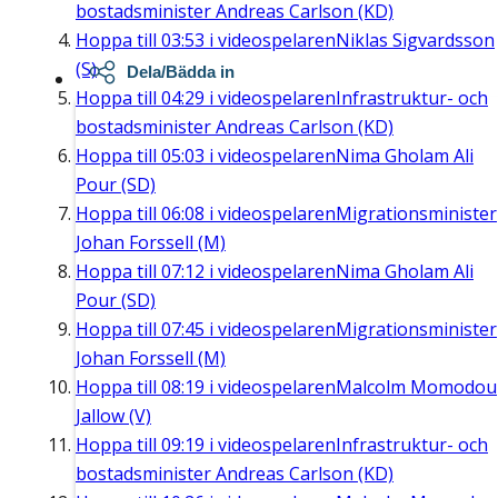
bostadsminister Andreas Carlson (KD)
Hoppa till
03:53
i videospelaren
Niklas Sigvardsson
(S)
Dela/Bädda in
Hoppa till
04:29
i videospelaren
Infrastruktur- och
bostadsminister Andreas Carlson (KD)
Hoppa till
05:03
i videospelaren
Nima Gholam Ali
Pour (SD)
Hoppa till
06:08
i videospelaren
Migrationsminister
Johan Forssell (M)
Hoppa till
07:12
i videospelaren
Nima Gholam Ali
Pour (SD)
Hoppa till
07:45
i videospelaren
Migrationsminister
Johan Forssell (M)
Hoppa till
08:19
i videospelaren
Malcolm Momodou
Jallow (V)
Hoppa till
09:19
i videospelaren
Infrastruktur- och
bostadsminister Andreas Carlson (KD)