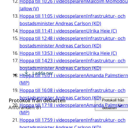
Hoppa till
10:26
i videospelaren
Malcolm Momodou
Jallow (V)
Hoppa till
11:05
i videospelaren
Infrastruktur- och
bostadsminister Andreas Carlson (KD)
Hoppa till
11:41
i videospelaren
Ulrika Heie (C)
Hoppa till
12:48
i videospelaren
Infrastruktur- och
bostadsminister Andreas Carlson (KD)
Hoppa till
13:53
i videospelaren
Ulrika Heie (C)
Hoppa till
14:23
i videospelaren
Infrastruktur- och
bostadsminister Andreas Carlson (KD)
Ladda ner
Hoppa till
15:01
i videospelaren
Amanda Palmstier
(MP)
Hoppa till
16:08
i videospelaren
Infrastruktur- och
bostadsminister Andreas Carlson (KD)
Protokoll från debatten
Protokoll från
Hoppa till
17:18
i videospelaren
Amanda Palmstier
Anföranden: 81
debatten
(MP)
Hoppa till
17:59
i videospelaren
Infrastruktur- och
bostadsminister Andreas Carlson (KD)