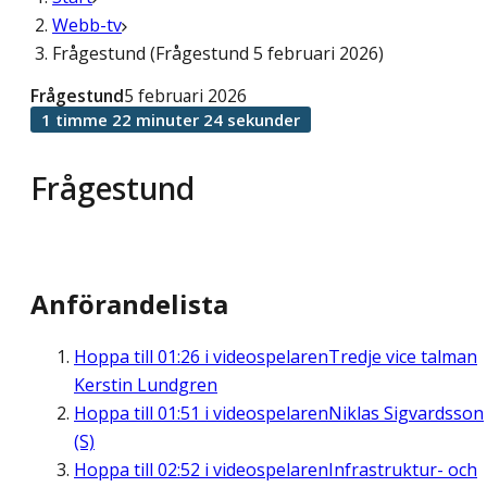
Webb-tv
Frågestund (Frågestund 5 februari 2026)
Frågestund
5 februari 2026
1 timme 22 minuter 24 sekunder
Frågestund
Anförandelista
Hoppa till
01:26
i videospelaren
Tredje vice talman
Kerstin Lundgren
Hoppa till
01:51
i videospelaren
Niklas Sigvardsson
(S)
Hoppa till
02:52
i videospelaren
Infrastruktur- och