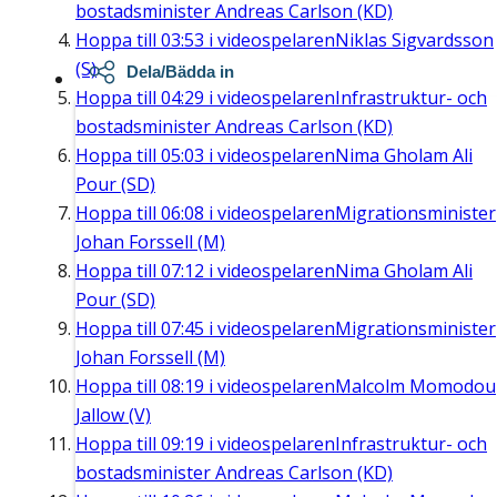
bostadsminister Andreas Carlson (KD)
Hoppa till
03:53
i videospelaren
Niklas Sigvardsson
(S)
Dela/Bädda in
Hoppa till
04:29
i videospelaren
Infrastruktur- och
bostadsminister Andreas Carlson (KD)
Hoppa till
05:03
i videospelaren
Nima Gholam Ali
Pour (SD)
Hoppa till
06:08
i videospelaren
Migrationsminister
Johan Forssell (M)
Hoppa till
07:12
i videospelaren
Nima Gholam Ali
Pour (SD)
Hoppa till
07:45
i videospelaren
Migrationsminister
Johan Forssell (M)
Hoppa till
08:19
i videospelaren
Malcolm Momodou
Jallow (V)
Hoppa till
09:19
i videospelaren
Infrastruktur- och
bostadsminister Andreas Carlson (KD)