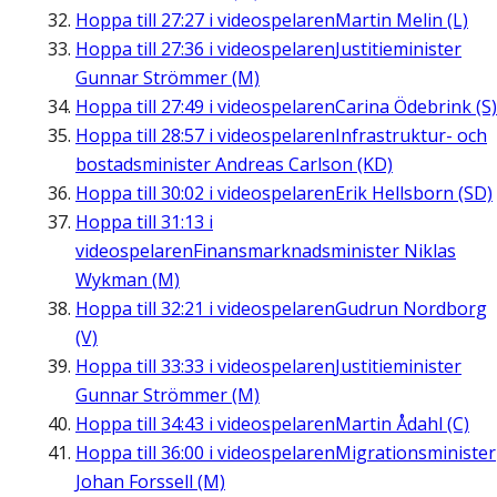
Hoppa till
27:27
i videospelaren
Martin Melin (L)
Hoppa till
27:36
i videospelaren
Justitieminister
Gunnar Strömmer (M)
Hoppa till
27:49
i videospelaren
Carina Ödebrink (S)
Hoppa till
28:57
i videospelaren
Infrastruktur- och
bostadsminister Andreas Carlson (KD)
Hoppa till
30:02
i videospelaren
Erik Hellsborn (SD)
Hoppa till
31:13
i
videospelaren
Finansmarknadsminister Niklas
Wykman (M)
Hoppa till
32:21
i videospelaren
Gudrun Nordborg
(V)
Hoppa till
33:33
i videospelaren
Justitieminister
Gunnar Strömmer (M)
Hoppa till
34:43
i videospelaren
Martin Ådahl (C)
Hoppa till
36:00
i videospelaren
Migrationsminister
Johan Forssell (M)