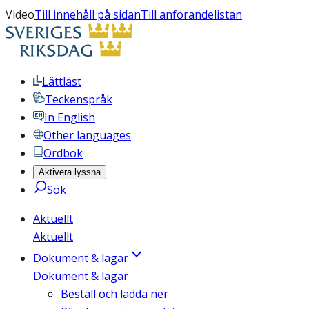
Video
Till innehåll på sidan
Till anförandelistan
Lättläst
Teckenspråk
In English
Other languages
Ordbok
Aktivera lyssna
Sök
Aktuellt
Aktuellt
Dokument & lagar
Dokument & lagar
Beställ och ladda ner