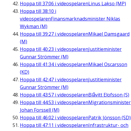
Hoppa till
37:06
i videospelaren
Linus Lakso (MP)
Hoppa till
38:10
i
videospelaren
Finansmarknadsminister Niklas
Wykman (M)
Hoppa till
39:27
i videospelaren
Mikael Damsgaard
(M)
Hoppa till
40:23
i videospelaren
Justitieminister
Gunnar Strömmer (M)
Hoppa till
41:34
i videospelaren
Mikael Oscarsson
(KD)
Hoppa till
42:47
i videospelaren
Justitieminister
Gunnar Strömmer (M)
Hoppa till
43:57
i videospelaren
Blåvitt Elofsson (S)
Hoppa till
44:53
i videospelaren
Migrationsminister
Johan Forssell (M)
Hoppa till
46:02
i videospelaren
Patrik Jönsson (SD)
Hoppa till
47:11
i videospelaren
Infrastruktur- och