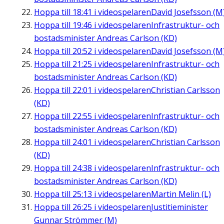
Hoppa till
18:41
i videospelaren
David Josefsson (M
Hoppa till
19:46
i videospelaren
Infrastruktur- och
bostadsminister Andreas Carlson (KD)
Hoppa till
20:52
i videospelaren
David Josefsson (M
Hoppa till
21:25
i videospelaren
Infrastruktur- och
bostadsminister Andreas Carlson (KD)
Hoppa till
22:01
i videospelaren
Christian Carlsson
(KD)
Hoppa till
22:55
i videospelaren
Infrastruktur- och
bostadsminister Andreas Carlson (KD)
Hoppa till
24:01
i videospelaren
Christian Carlsson
(KD)
Hoppa till
24:38
i videospelaren
Infrastruktur- och
bostadsminister Andreas Carlson (KD)
Hoppa till
25:13
i videospelaren
Martin Melin (L)
Hoppa till
26:25
i videospelaren
Justitieminister
Gunnar Strömmer (M)