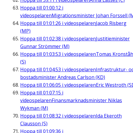
Hoppa till
59:11
i videospelaren
Anna Lasses (C)
Hoppa till
01:00:12
i
videospelaren
Migrationsminister Johan Forssell (
Hoppa till
01:01:26
i videospelaren
Jacob Risberg
(MP)
Hoppa till
01:02:38
i videospelaren
Justitieminister
Gunnar Strömmer (M)
Hoppa till
01:03:53
i videospelaren
Tomas Kronståh
(S)
Hoppa till
01:04:53
i videospelaren
Infrastruktur- o
bostadsminister Andreas Carlson (KD)
Hoppa till
01:06:05
i videospelaren
Eric Westroth (S
Hoppa till
01:07:15
i
videospelaren
Finansmarknadsminister Niklas
Wykman (M)
Hoppa till
01:08:32
i videospelaren
Ida Ekeroth
Clausson (S)
Hoppa till
01:09:36
i