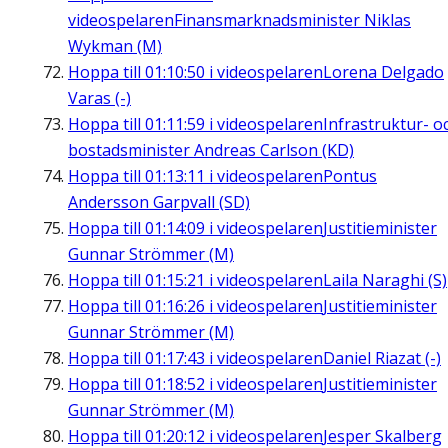
videospelaren
Finansmarknadsminister Niklas
Wykman (M)
Hoppa till
01:10:50
i videospelaren
Lorena Delgado
Varas (-)
Hoppa till
01:11:59
i videospelaren
Infrastruktur- o
bostadsminister Andreas Carlson (KD)
Hoppa till
01:13:11
i videospelaren
Pontus
Andersson Garpvall (SD)
Hoppa till
01:14:09
i videospelaren
Justitieminister
Gunnar Strömmer (M)
Hoppa till
01:15:21
i videospelaren
Laila Naraghi (S)
Hoppa till
01:16:26
i videospelaren
Justitieminister
Gunnar Strömmer (M)
Hoppa till
01:17:43
i videospelaren
Daniel Riazat (-)
Hoppa till
01:18:52
i videospelaren
Justitieminister
Gunnar Strömmer (M)
Hoppa till
01:20:12
i videospelaren
Jesper Skalberg