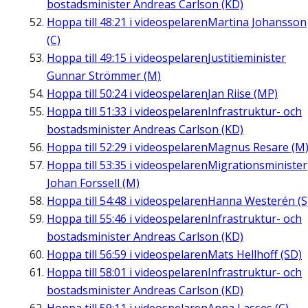
bostadsminister Andreas Carlson (KD)
Hoppa till
48:21
i videospelaren
Martina Johansson
(C)
Hoppa till
49:15
i videospelaren
Justitieminister
Gunnar Strömmer (M)
Hoppa till
50:24
i videospelaren
Jan Riise (MP)
Hoppa till
51:33
i videospelaren
Infrastruktur- och
bostadsminister Andreas Carlson (KD)
Hoppa till
52:29
i videospelaren
Magnus Resare (M
Hoppa till
53:35
i videospelaren
Migrationsminister
Johan Forssell (M)
Hoppa till
54:48
i videospelaren
Hanna Westerén (S
Hoppa till
55:46
i videospelaren
Infrastruktur- och
bostadsminister Andreas Carlson (KD)
Hoppa till
56:59
i videospelaren
Mats Hellhoff (SD)
Hoppa till
58:01
i videospelaren
Infrastruktur- och
bostadsminister Andreas Carlson (KD)