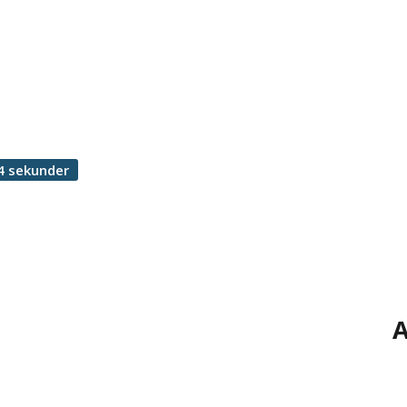
4 sekunder
A