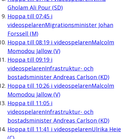
Gholam Ali Pour (SD)
Hoppa till
07:45
i
videospelaren
Migrationsminister Johan
Forssell (M)
Hoppa till
08:19
i videospelaren
Malcolm
Momodou Jallow (V)
Hoppa till
09:19
i
videospelaren
Infrastruktur- och
bostadsminister Andreas Carlson (KD)
Hoppa till
10:26
i videospelaren
Malcolm
Momodou Jallow (V)
Hoppa till
11:05
i
videospelaren
Infrastruktur- och
bostadsminister Andreas Carlson (KD)
Hoppa till
11:41
i videospelaren
Ulrika Heie
(C)