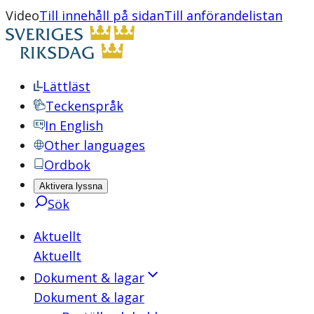
Video
Till innehåll på sidan
Till anförandelistan
Lättläst
Teckenspråk
In English
Other languages
Ordbok
Aktivera lyssna
Sök
Aktuellt
Aktuellt
Dokument & lagar
Dokument & lagar