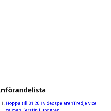
nförandelista
Hoppa till
01:26
i videospelaren
Tredje vice
talman Kerstin Lundgren