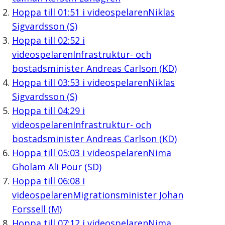
Hoppa till
01:51
i videospelaren
Niklas
Sigvardsson (S)
Hoppa till
02:52
i
videospelaren
Infrastruktur- och
bostadsminister Andreas Carlson (KD)
Hoppa till
03:53
i videospelaren
Niklas
Sigvardsson (S)
Hoppa till
04:29
i
videospelaren
Infrastruktur- och
bostadsminister Andreas Carlson (KD)
Hoppa till
05:03
i videospelaren
Nima
Gholam Ali Pour (SD)
Hoppa till
06:08
i
videospelaren
Migrationsminister Johan
Forssell (M)
Hoppa till
07:12
i videospelaren
Nima