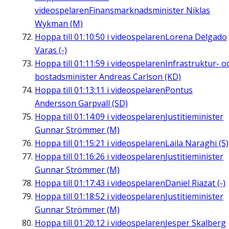
videospelaren
Finansmarknadsminister Niklas
Wykman (M)
Hoppa till
01:10:50
i videospelaren
Lorena Delgado
Varas (-)
Hoppa till
01:11:59
i videospelaren
Infrastruktur- o
bostadsminister Andreas Carlson (KD)
Hoppa till
01:13:11
i videospelaren
Pontus
Andersson Garpvall (SD)
Hoppa till
01:14:09
i videospelaren
Justitieminister
Gunnar Strömmer (M)
Hoppa till
01:15:21
i videospelaren
Laila Naraghi (S)
Hoppa till
01:16:26
i videospelaren
Justitieminister
Gunnar Strömmer (M)
Hoppa till
01:17:43
i videospelaren
Daniel Riazat (-)
Hoppa till
01:18:52
i videospelaren
Justitieminister
Gunnar Strömmer (M)
Hoppa till
01:20:12
i videospelaren
Jesper Skalberg