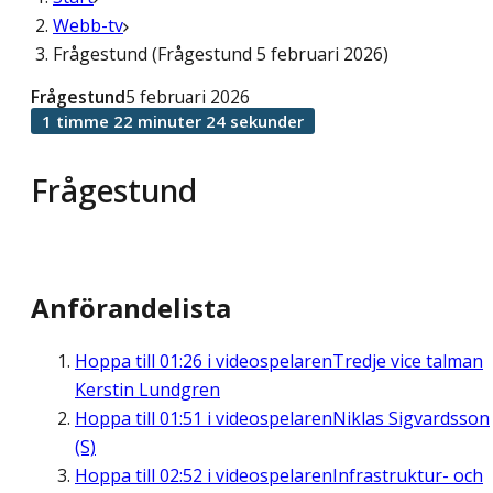
Webb-tv
Frågestund (Frågestund 5 februari 2026)
Frågestund
5 februari 2026
1 timme 22 minuter 24 sekunder
Frågestund
Anförandelista
Hoppa till
01:26
i videospelaren
Tredje vice talman
Kerstin Lundgren
Hoppa till
01:51
i videospelaren
Niklas Sigvardsson
(S)
Hoppa till
02:52
i videospelaren
Infrastruktur- och