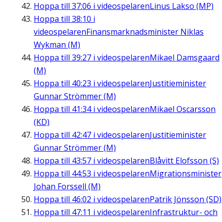
Hoppa till
37:06
i videospelaren
Linus Lakso (MP)
Hoppa till
38:10
i
videospelaren
Finansmarknadsminister Niklas
Wykman (M)
Hoppa till
39:27
i videospelaren
Mikael Damsgaard
(M)
Hoppa till
40:23
i videospelaren
Justitieminister
Gunnar Strömmer (M)
Hoppa till
41:34
i videospelaren
Mikael Oscarsson
(KD)
Hoppa till
42:47
i videospelaren
Justitieminister
Gunnar Strömmer (M)
Hoppa till
43:57
i videospelaren
Blåvitt Elofsson (S)
Hoppa till
44:53
i videospelaren
Migrationsminister
Johan Forssell (M)
Hoppa till
46:02
i videospelaren
Patrik Jönsson (SD)
Hoppa till
47:11
i videospelaren
Infrastruktur- och