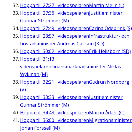
Hoppa till
27:27
i videospelaren
Martin Melin (L)
Hoppa till
27:36
i videospelaren
Justitieminister
Gunnar Strömmer (M)
Hoppa till
27:49
i videospelaren
Carina Ödebrink (S)
Hoppa till
28:57
i videospelaren
Infrastruktur- och
bostadsminister Andreas Carlson (KD)
Hoppa till
30:02
i videospelaren
Erik Hellsborn (SD)
Hoppa till
31:13
i
videospelaren
Finansmarknadsminister Niklas
Wykman (M)
Hoppa till
32:21
i videospelaren
Gudrun Nordborg
(V)
Hoppa till
33:33
i videospelaren
Justitieminister
Gunnar Strömmer (M)
Hoppa till
34:43
i videospelaren
Martin Ådahl (C)
Hoppa till
36:00
i videospelaren
Migrationsminister
Johan Forssell (M)