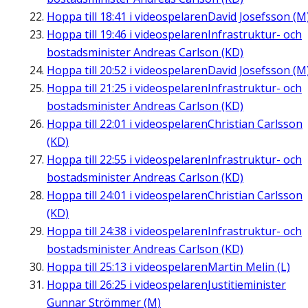
Hoppa till
18:41
i videospelaren
David Josefsson (M
Hoppa till
19:46
i videospelaren
Infrastruktur- och
bostadsminister Andreas Carlson (KD)
Hoppa till
20:52
i videospelaren
David Josefsson (M
Hoppa till
21:25
i videospelaren
Infrastruktur- och
bostadsminister Andreas Carlson (KD)
Hoppa till
22:01
i videospelaren
Christian Carlsson
(KD)
Hoppa till
22:55
i videospelaren
Infrastruktur- och
bostadsminister Andreas Carlson (KD)
Hoppa till
24:01
i videospelaren
Christian Carlsson
(KD)
Hoppa till
24:38
i videospelaren
Infrastruktur- och
bostadsminister Andreas Carlson (KD)
Hoppa till
25:13
i videospelaren
Martin Melin (L)
Hoppa till
26:25
i videospelaren
Justitieminister
Gunnar Strömmer (M)