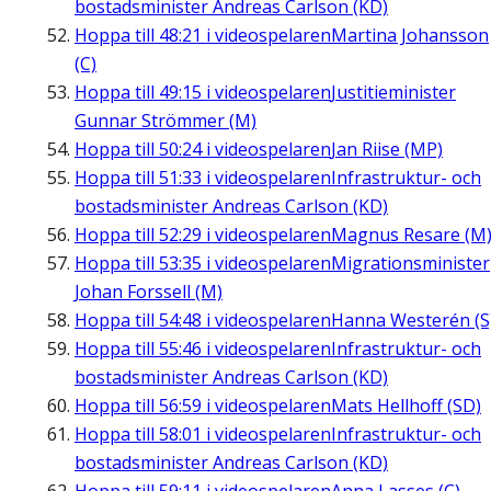
bostadsminister Andreas Carlson (KD)
Hoppa till
48:21
i videospelaren
Martina Johansson
(C)
Hoppa till
49:15
i videospelaren
Justitieminister
Gunnar Strömmer (M)
Hoppa till
50:24
i videospelaren
Jan Riise (MP)
Hoppa till
51:33
i videospelaren
Infrastruktur- och
bostadsminister Andreas Carlson (KD)
Hoppa till
52:29
i videospelaren
Magnus Resare (M
Hoppa till
53:35
i videospelaren
Migrationsminister
Johan Forssell (M)
Hoppa till
54:48
i videospelaren
Hanna Westerén (S
Hoppa till
55:46
i videospelaren
Infrastruktur- och
bostadsminister Andreas Carlson (KD)
Hoppa till
56:59
i videospelaren
Mats Hellhoff (SD)
Hoppa till
58:01
i videospelaren
Infrastruktur- och
bostadsminister Andreas Carlson (KD)