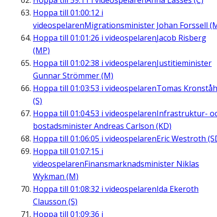
Hoppa till
59:11
i videospelaren
Anna Lasses (C)
Hoppa till
01:00:12
i
videospelaren
Migrationsminister Johan Forssell (
Hoppa till
01:01:26
i videospelaren
Jacob Risberg
(MP)
Hoppa till
01:02:38
i videospelaren
Justitieminister
Gunnar Strömmer (M)
Hoppa till
01:03:53
i videospelaren
Tomas Kronståh
(S)
Hoppa till
01:04:53
i videospelaren
Infrastruktur- o
bostadsminister Andreas Carlson (KD)
Hoppa till
01:06:05
i videospelaren
Eric Westroth (S
Hoppa till
01:07:15
i
videospelaren
Finansmarknadsminister Niklas
Wykman (M)
Hoppa till
01:08:32
i videospelaren
Ida Ekeroth
Clausson (S)
Hoppa till
01:09:36
i