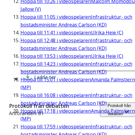
Hoppa till
10:26
i videospelaren
Malcolm Momodou
Jallow (V)
Hoppa till
11:05
i videospelaren
Infrastruktur- och
bostadsminister Andreas Carlson (KD)
Hoppa till
11:41
i videospelaren
Ulrika Heie (C)
Hoppa till
12:48
i videospelaren
Infrastruktur- och
bostadsminister Andreas Carlson (KD)
Hoppa till
13:53
i videospelaren
Ulrika Heie (C)
Hoppa till
14:23
i videospelaren
Infrastruktur- och
bostadsminister Andreas Carlson (KD)
Ladda ner
Hoppa till
15:01
i videospelaren
Amanda Palmstier
(MP)
Hoppa till
16:08
i videospelaren
Infrastruktur- och
bostadsminister Andreas Carlson (KD)
Protokoll från debatten
Protokoll från
Hoppa till
17:18
i videospelaren
Amanda Palmstier
Anföranden: 81
debatten
(MP)
Hoppa till
17:59
i videospelaren
Infrastruktur- och
bostadsminister Andreas Carlson (KD)