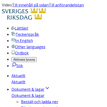
Video
Till innehåll på sidan
Till anförandelistan
Lättläst
Teckenspråk
In English
Other languages
Ordbok
Aktivera lyssna
Sök
Aktuellt
Aktuellt
Dokument & lagar
Dokument & lagar
Beställ och ladda ner