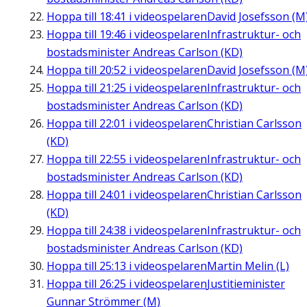
Hoppa till
18:41
i videospelaren
David Josefsson (M
Hoppa till
19:46
i videospelaren
Infrastruktur- och
bostadsminister Andreas Carlson (KD)
Hoppa till
20:52
i videospelaren
David Josefsson (M
Hoppa till
21:25
i videospelaren
Infrastruktur- och
bostadsminister Andreas Carlson (KD)
Hoppa till
22:01
i videospelaren
Christian Carlsson
(KD)
Hoppa till
22:55
i videospelaren
Infrastruktur- och
bostadsminister Andreas Carlson (KD)
Hoppa till
24:01
i videospelaren
Christian Carlsson
(KD)
Hoppa till
24:38
i videospelaren
Infrastruktur- och
bostadsminister Andreas Carlson (KD)
Hoppa till
25:13
i videospelaren
Martin Melin (L)
Hoppa till
26:25
i videospelaren
Justitieminister
Gunnar Strömmer (M)