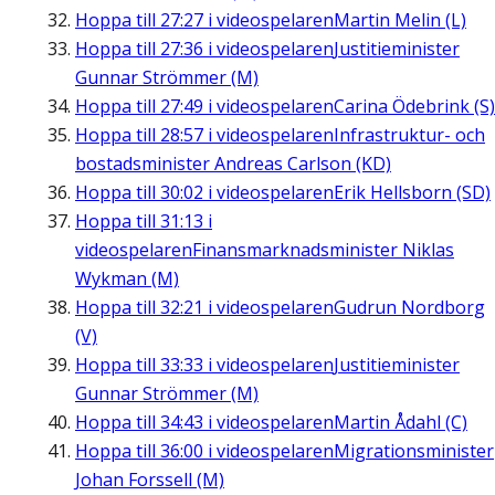
Hoppa till
27:27
i videospelaren
Martin Melin (L)
Hoppa till
27:36
i videospelaren
Justitieminister
Gunnar Strömmer (M)
Hoppa till
27:49
i videospelaren
Carina Ödebrink (S)
Hoppa till
28:57
i videospelaren
Infrastruktur- och
bostadsminister Andreas Carlson (KD)
Hoppa till
30:02
i videospelaren
Erik Hellsborn (SD)
Hoppa till
31:13
i
videospelaren
Finansmarknadsminister Niklas
Wykman (M)
Hoppa till
32:21
i videospelaren
Gudrun Nordborg
(V)
Hoppa till
33:33
i videospelaren
Justitieminister
Gunnar Strömmer (M)
Hoppa till
34:43
i videospelaren
Martin Ådahl (C)
Hoppa till
36:00
i videospelaren
Migrationsminister
Johan Forssell (M)