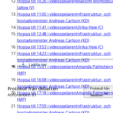
Hoppa till
10:26
i videospelaren
Malcolm Momodou
Jallow (V)
Hoppa till
11:05
i videospelaren
Infrastruktur- och
bostadsminister Andreas Carlson (KD)
Hoppa till
11:41
i videospelaren
Ulrika Heie (C)
Hoppa till
12:48
i videospelaren
Infrastruktur- och
bostadsminister Andreas Carlson (KD)
Hoppa till
13:53
i videospelaren
Ulrika Heie (C)
Hoppa till
14:23
i videospelaren
Infrastruktur- och
bostadsminister Andreas Carlson (KD)
Ladda ner
Hoppa till
15:01
i videospelaren
Amanda Palmstier
(MP)
Hoppa till
16:08
i videospelaren
Infrastruktur- och
bostadsminister Andreas Carlson (KD)
Protokoll från debatten
Protokoll från
Hoppa till
17:18
i videospelaren
Amanda Palmstier
Anföranden: 81
debatten
(MP)
Hoppa till
17:59
i videospelaren
Infrastruktur- och
bostadsminister Andreas Carlson (KD)