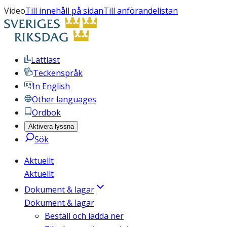
Video
Till innehåll på sidan
Till anförandelistan
Lättläst
Teckenspråk
In English
Other languages
Ordbok
Aktivera lyssna
Sök
Aktuellt
Aktuellt
Dokument & lagar
Dokument & lagar
Beställ och ladda ner