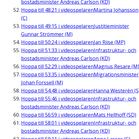
bostadsminister Andreas Carlson (KD)
Hoppa till
48:21
i videospelaren
Martina Johansson
(C)
Hoppa till
49:15
i videospelaren
Justitieminister
Gunnar Strömmer (M)
Hoppa till
50:24
i videospelaren
Jan Riise (MP)
Hoppa till
51:33
i videospelaren
Infrastruktur- och
bostadsminister Andreas Carlson (KD)
Hoppa till
52:29
i videospelaren
Magnus Resare (M
Hoppa till
53:35
i videospelaren
Migrationsminister
Johan Forssell (M)
Hoppa till
54:48
i videospelaren
Hanna Westerén (S
Hoppa till
55:46
i videospelaren
Infrastruktur- och
bostadsminister Andreas Carlson (KD)
Hoppa till
56:59
i videospelaren
Mats Hellhoff (SD)
Hoppa till
58:01
i videospelaren
Infrastruktur- och
bostadsminister Andreas Carlson (KD)