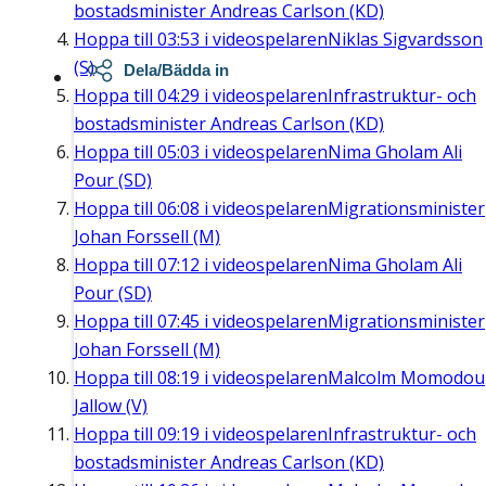
bostadsminister Andreas Carlson (KD)
Hoppa till
03:53
i videospelaren
Niklas Sigvardsson
(S)
Dela/Bädda in
Hoppa till
04:29
i videospelaren
Infrastruktur- och
bostadsminister Andreas Carlson (KD)
Hoppa till
05:03
i videospelaren
Nima Gholam Ali
Pour (SD)
Hoppa till
06:08
i videospelaren
Migrationsminister
Johan Forssell (M)
Hoppa till
07:12
i videospelaren
Nima Gholam Ali
Pour (SD)
Hoppa till
07:45
i videospelaren
Migrationsminister
Johan Forssell (M)
Hoppa till
08:19
i videospelaren
Malcolm Momodou
Jallow (V)
Hoppa till
09:19
i videospelaren
Infrastruktur- och
bostadsminister Andreas Carlson (KD)