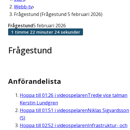
Webb-tv
Frågestund (Frågestund 5 februari 2026)
Frågestund
5 februari 2026
1 timme 22 minuter 24 sekunder
Frågestund
Anförandelista
Hoppa till
01:26
i videospelaren
Tredje vice talman
Kerstin Lundgren
Hoppa till
01:51
i videospelaren
Niklas Sigvardsson
(S)
Hoppa till
02:52
i videospelaren
Infrastruktur- och