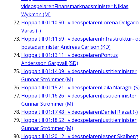
videospelaren
Finansmarknadsminister Niklas
Wykman (M)
Hoppa till
01:10:50
i videospelaren
Lorena Delgado
Varas (-)
Hoppa till
01:11:59
i videospelaren
Infrastruktur- o
bostadsminister Andreas Carlson (KD)
Hoppa till
01:13:11
i videospelaren
Pontus
Andersson Garpvall (SD)
Hoppa till
01:14:09
i videospelaren
Justitieminister
Gunnar Strömmer (M)
Hoppa till
01:15:21
i videospelaren
Laila Naraghi (S)
Hoppa till
01:16:26
i videospelaren
Justitieminister
Gunnar Strömmer (M)
Hoppa till
01:17:43
i videospelaren
Daniel Riazat (-)
Hoppa till
01:18:52
i videospelaren
Justitieminister
Gunnar Strömmer (M)
Hoppa till
01:20:12
i videospelaren
Jesper Skalberg