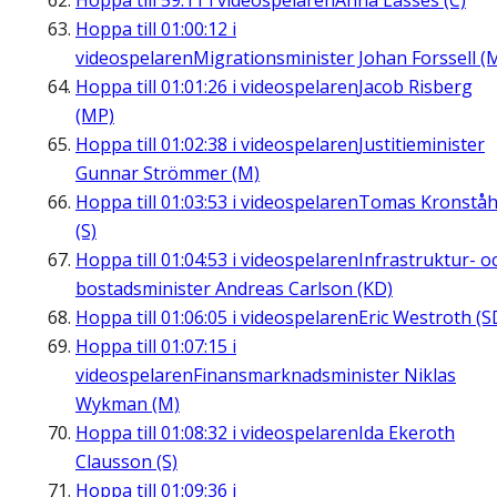
Hoppa till
59:11
i videospelaren
Anna Lasses (C)
Hoppa till
01:00:12
i
videospelaren
Migrationsminister Johan Forssell (
Hoppa till
01:01:26
i videospelaren
Jacob Risberg
(MP)
Hoppa till
01:02:38
i videospelaren
Justitieminister
Gunnar Strömmer (M)
Hoppa till
01:03:53
i videospelaren
Tomas Kronståh
(S)
Hoppa till
01:04:53
i videospelaren
Infrastruktur- o
bostadsminister Andreas Carlson (KD)
Hoppa till
01:06:05
i videospelaren
Eric Westroth (S
Hoppa till
01:07:15
i
videospelaren
Finansmarknadsminister Niklas
Wykman (M)
Hoppa till
01:08:32
i videospelaren
Ida Ekeroth
Clausson (S)
Hoppa till
01:09:36
i