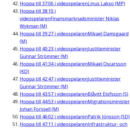
Hoppa till
37:06
i videospelaren
Linus Lakso (MP)
Hoppa till
38:10
i
videospelaren
Finansmarknadsminister Niklas
Wykman (M)
Hoppa till
39:27
i videospelaren
Mikael Damsgaard
(M)
Hoppa till
40:23
i videospelaren
Justitieminister
Gunnar Strömmer (M)
Hoppa till
41:34
i videospelaren
Mikael Oscarsson
(KD)
Hoppa till
42:47
i videospelaren
Justitieminister
Gunnar Strömmer (M)
Hoppa till
43:57
i videospelaren
Blåvitt Elofsson (S)
Hoppa till
44:53
i videospelaren
Migrationsminister
Johan Forssell (M)
Hoppa till
46:02
i videospelaren
Patrik Jönsson (SD)
Hoppa till
47:11
i videospelaren
Infrastruktur- och