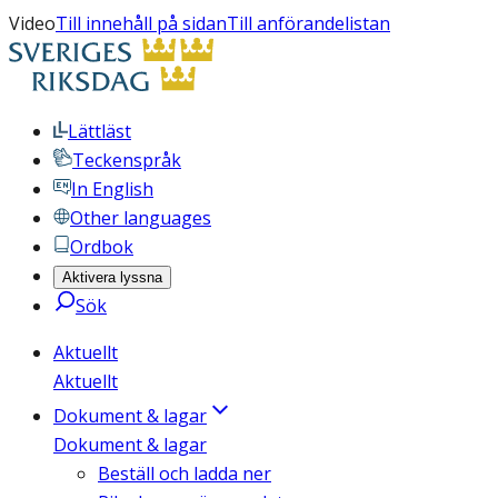
Video
Till innehåll på sidan
Till anförandelistan
Lättläst
Teckenspråk
In English
Other languages
Ordbok
Aktivera lyssna
Sök
Aktuellt
Aktuellt
Dokument & lagar
Dokument & lagar
Beställ och ladda ner