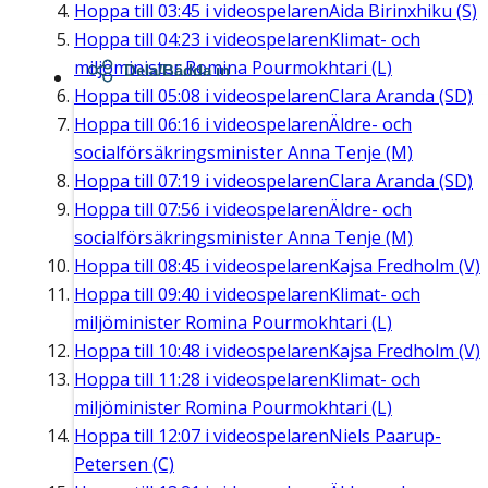
Hoppa till
03:45
i videospelaren
Aida Birinxhiku (S)
Hoppa till
04:23
i videospelaren
Klimat- och
miljöminister Romina Pourmokhtari (L)
Dela/Bädda in
Hoppa till
05:08
i videospelaren
Clara Aranda (SD)
Hoppa till
06:16
i videospelaren
Äldre- och
socialförsäkringsminister Anna Tenje (M)
Hoppa till
07:19
i videospelaren
Clara Aranda (SD)
Hoppa till
07:56
i videospelaren
Äldre- och
socialförsäkringsminister Anna Tenje (M)
Hoppa till
08:45
i videospelaren
Kajsa Fredholm (V)
Hoppa till
09:40
i videospelaren
Klimat- och
miljöminister Romina Pourmokhtari (L)
Hoppa till
10:48
i videospelaren
Kajsa Fredholm (V)
Hoppa till
11:28
i videospelaren
Klimat- och
miljöminister Romina Pourmokhtari (L)
Hoppa till
12:07
i videospelaren
Niels Paarup-
Petersen (C)