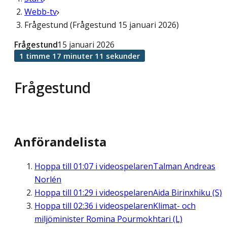
Webb-tv
Frågestund (Frågestund 15 januari 2026)
Frågestund
15 januari 2026
1 timme 17 minuter 11 sekunder
Frågestund
Anförandelista
Hoppa till
01:07
i videospelaren
Talman Andreas
Norlén
Hoppa till
01:29
i videospelaren
Aida Birinxhiku (S)
Hoppa till
02:36
i videospelaren
Klimat- och
miljöminister Romina Pourmokhtari (L)