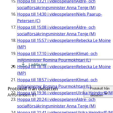
Hoppa till
13:21
i videospelaren
Äldre- och
socialförsäkringsminister Anna Tenje (M)
Hoppa till
14:30
i videospelaren
Niels Paarup-
Petersen (C)
Hoppa till
15:08
i videospelaren
Äldre- och
socialförsäkringsminister Anna Tenje (M)
Hoppa till
15:57
i videospelaren
Rebecka Le Moine
(MP)
Hoppa till
17:10
i videospelaren
Klimat- och
miljöminister Romina Pourmokhtari (L)
Ladda ner
Hoppa till
18:18
i videospelaren
Rebecka Le Moine
(MP)
Hoppa till
18:57
i videospelaren
Klimat- och
miljöminister Romina Pourmokhtari (L)
Protokoll från debatten
Protokoll från
Hoppa till
19:36
i videospelaren
Ulrika Heindorff (M
Anföranden: 81
debatten
Hoppa till
20:24
i videospelaren
Äldre- och
socialförsäkringsminister Anna Tenje (M)
Hoppa till
21:41
i videospelaren
Ulrika Heindorff (M