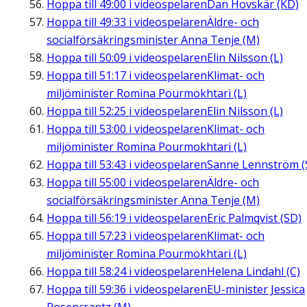
Hoppa till
49:00
i videospelaren
Dan Hovskär (KD)
Hoppa till
49:33
i videospelaren
Äldre- och
socialförsäkringsminister Anna Tenje (M)
Hoppa till
50:09
i videospelaren
Elin Nilsson (L)
Hoppa till
51:17
i videospelaren
Klimat- och
miljöminister Romina Pourmokhtari (L)
Hoppa till
52:25
i videospelaren
Elin Nilsson (L)
Hoppa till
53:00
i videospelaren
Klimat- och
miljöminister Romina Pourmokhtari (L)
Hoppa till
53:43
i videospelaren
Sanne Lennström (
Hoppa till
55:00
i videospelaren
Äldre- och
socialförsäkringsminister Anna Tenje (M)
Hoppa till
56:19
i videospelaren
Eric Palmqvist (SD)
Hoppa till
57:23
i videospelaren
Klimat- och
miljöminister Romina Pourmokhtari (L)
Hoppa till
58:24
i videospelaren
Helena Lindahl (C)
Hoppa till
59:36
i videospelaren
EU-minister Jessica