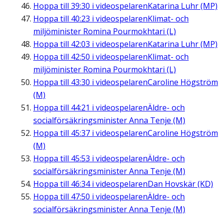
Hoppa till
39:30
i videospelaren
Katarina Luhr (MP)
Hoppa till
40:23
i videospelaren
Klimat- och
miljöminister Romina Pourmokhtari (L)
Hoppa till
42:03
i videospelaren
Katarina Luhr (MP)
Hoppa till
42:50
i videospelaren
Klimat- och
miljöminister Romina Pourmokhtari (L)
Hoppa till
43:30
i videospelaren
Caroline Högström
(M)
Hoppa till
44:21
i videospelaren
Äldre- och
socialförsäkringsminister Anna Tenje (M)
Hoppa till
45:37
i videospelaren
Caroline Högström
(M)
Hoppa till
45:53
i videospelaren
Äldre- och
socialförsäkringsminister Anna Tenje (M)
Hoppa till
46:34
i videospelaren
Dan Hovskär (KD)
Hoppa till
47:50
i videospelaren
Äldre- och
socialförsäkringsminister Anna Tenje (M)