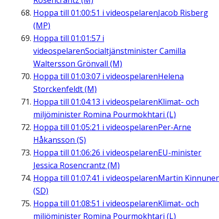
Rosencrantz (M)
Hoppa till
01:00:51
i videospelaren
Jacob Risberg
(MP)
Hoppa till
01:01:57
i
videospelaren
Socialtjänstminister Camilla
Waltersson Grönvall (M)
Hoppa till
01:03:07
i videospelaren
Helena
Storckenfeldt (M)
Hoppa till
01:04:13
i videospelaren
Klimat- och
miljöminister Romina Pourmokhtari (L)
Hoppa till
01:05:21
i videospelaren
Per-Arne
Håkansson (S)
Hoppa till
01:06:26
i videospelaren
EU-minister
Jessica Rosencrantz (M)
Hoppa till
01:07:41
i videospelaren
Martin Kinnune
(SD)
Hoppa till
01:08:51
i videospelaren
Klimat- och
miljöminister Romina Pourmokhtari (L)