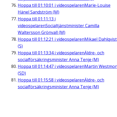
Hoppa till
01:10:01
i videospelaren
Marie-Louise
Hänel Sandström (M)
Hoppa till
01:11:13
i
videospelaren
Socialtjänstminister Camilla
Waltersson Grönvall (M)
Hoppa till
01:12:21
i videospelaren
Mikael Dahlqvist
(S)
Hoppa till
01:13:34
i videospelaren
Äldre- och
socialförsäkringsminister Anna Tenje (M)
Hoppa till
01:14:47
i videospelaren
Martin Westmon
(SD)
Hoppa till
01:15:58
i videospelaren
Äldre- och
socialförsäkringsminister Anna Tenje (M)