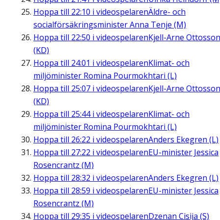
Hoppa till
22:10
i videospelaren
Äldre- och
socialförsäkringsminister Anna Tenje (M)
Hoppa till
22:50
i videospelaren
Kjell-Arne Ottosso
(KD)
Hoppa till
24:01
i videospelaren
Klimat- och
miljöminister Romina Pourmokhtari (L)
Hoppa till
25:07
i videospelaren
Kjell-Arne Ottosso
(KD)
Hoppa till
25:44
i videospelaren
Klimat- och
miljöminister Romina Pourmokhtari (L)
Hoppa till
26:22
i videospelaren
Anders Ekegren (L)
Hoppa till
27:22
i videospelaren
EU-minister Jessica
Rosencrantz (M)
Hoppa till
28:32
i videospelaren
Anders Ekegren (L)
Hoppa till
28:59
i videospelaren
EU-minister Jessica
Rosencrantz (M)
Hoppa till
29:35
i videospelaren
Dzenan Cisija (S)