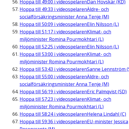
Hoppa till
49:00
i videospelaren
Dan Hovskär (KD)
Hoppa till
49:33
i videospelaren
Äldre- och
socialförsäkringsminister Anna Tenje (M)
Hoppa till
50:09
i videospelaren
Elin Nilsson (L)
Hoppa till
51:17
i videospelaren
Klimat- och
miljöminister Romina Pourmokhtari (L)
Hoppa till
52:25
i videospelaren
Elin Nilsson (L)
Hoppa till
53:00
i videospelaren
Klimat- och
miljöminister Romina Pourmokhtari (L)
Hoppa till
53:43
i videospelaren
Sanne Lennström (
Hoppa till
55:00
i videospelaren
Äldre- och
socialförsäkringsminister Anna Tenje (M)
Hoppa till
56:19
i videospelaren
Eric Palmqvist (SD)
Hoppa till
57:23
i videospelaren
Klimat- och
miljöminister Romina Pourmokhtari (L)
Hoppa till
58:24
i videospelaren
Helena Lindahl (C)
Hoppa till
59:36
i videospelaren
EU-minister Jessica