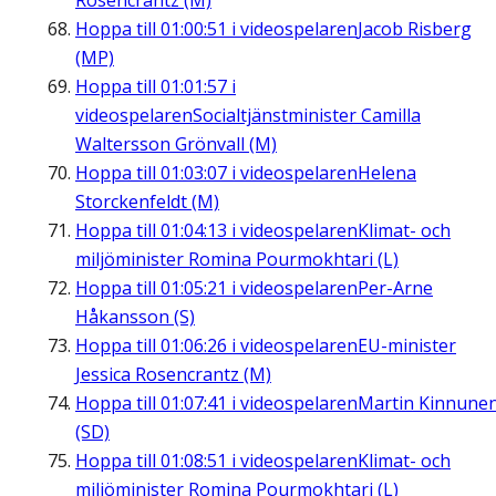
Rosencrantz (M)
Hoppa till
01:00:51
i videospelaren
Jacob Risberg
(MP)
Hoppa till
01:01:57
i
videospelaren
Socialtjänstminister Camilla
Waltersson Grönvall (M)
Hoppa till
01:03:07
i videospelaren
Helena
Storckenfeldt (M)
Hoppa till
01:04:13
i videospelaren
Klimat- och
miljöminister Romina Pourmokhtari (L)
Hoppa till
01:05:21
i videospelaren
Per-Arne
Håkansson (S)
Hoppa till
01:06:26
i videospelaren
EU-minister
Jessica Rosencrantz (M)
Hoppa till
01:07:41
i videospelaren
Martin Kinnune
(SD)
Hoppa till
01:08:51
i videospelaren
Klimat- och
miljöminister Romina Pourmokhtari (L)