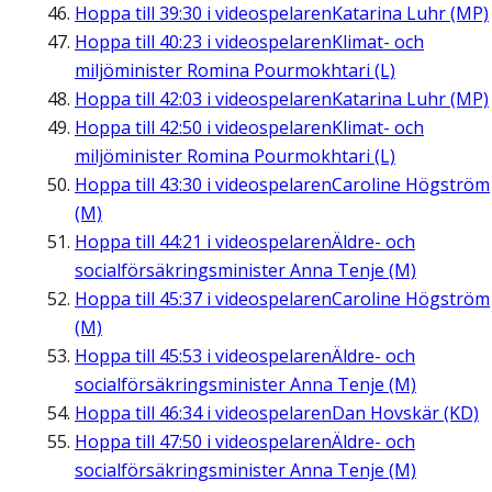
Hoppa till
39:30
i videospelaren
Katarina Luhr (MP)
Hoppa till
40:23
i videospelaren
Klimat- och
miljöminister Romina Pourmokhtari (L)
Hoppa till
42:03
i videospelaren
Katarina Luhr (MP)
Hoppa till
42:50
i videospelaren
Klimat- och
miljöminister Romina Pourmokhtari (L)
Hoppa till
43:30
i videospelaren
Caroline Högström
(M)
Hoppa till
44:21
i videospelaren
Äldre- och
socialförsäkringsminister Anna Tenje (M)
Hoppa till
45:37
i videospelaren
Caroline Högström
(M)
Hoppa till
45:53
i videospelaren
Äldre- och
socialförsäkringsminister Anna Tenje (M)
Hoppa till
46:34
i videospelaren
Dan Hovskär (KD)
Hoppa till
47:50
i videospelaren
Äldre- och
socialförsäkringsminister Anna Tenje (M)