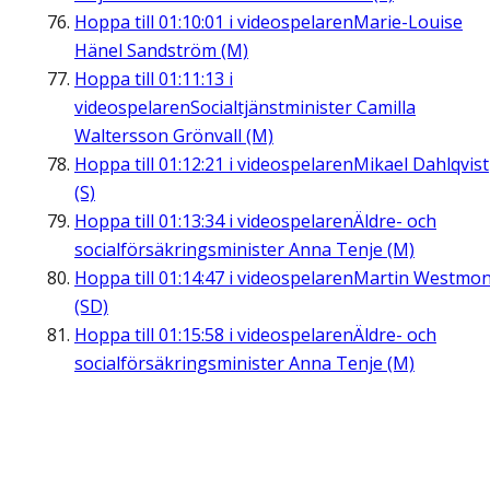
Hoppa till
01:10:01
i videospelaren
Marie-Louise
Hänel Sandström (M)
Hoppa till
01:11:13
i
videospelaren
Socialtjänstminister Camilla
Waltersson Grönvall (M)
Hoppa till
01:12:21
i videospelaren
Mikael Dahlqvist
(S)
Hoppa till
01:13:34
i videospelaren
Äldre- och
socialförsäkringsminister Anna Tenje (M)
Hoppa till
01:14:47
i videospelaren
Martin Westmon
(SD)
Hoppa till
01:15:58
i videospelaren
Äldre- och
socialförsäkringsminister Anna Tenje (M)