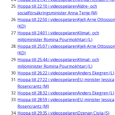
Hoppa till
22:10
i videospelaren
Äldre- och
socialförsäkringsminister Anna Tenje (M)
Hoppa till
22:50
i videospelaren
Kjell-Arne Ottosso
(KD)
Hoppa till
24:01
i videospelaren
Klimat- och
miljöminister Romina Pourmokhtari (L)
Hoppa till
25:07
i videospelaren
Kjell-Arne Ottosso
(KD)
Hoppa till
25:44
i videospelaren
Klimat- och
miljöminister Romina Pourmokhtari (L)
Hoppa till
26:22
i videospelaren
Anders Ekegren (L)
Hoppa till
27:22
i videospelaren
EU-minister Jessica
Rosencrantz (M)
Hoppa till
28:32
i videospelaren
Anders Ekegren (L)
Hoppa till
28:59
i videospelaren
EU-minister Jessica
Rosencrantz (M)
Hoppa till
29:35
i videospelaren
Dzenan Cisija (S)