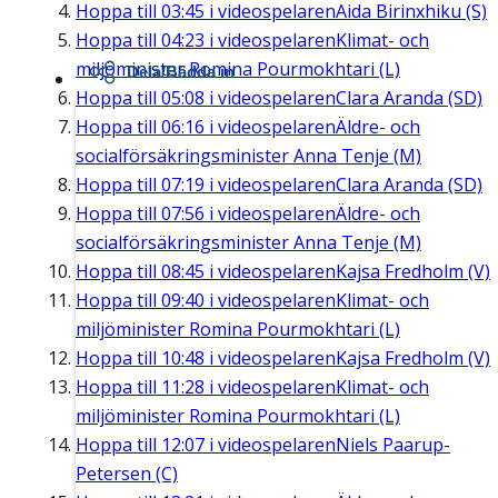
Hoppa till
03:45
i videospelaren
Aida Birinxhiku (S)
Hoppa till
04:23
i videospelaren
Klimat- och
miljöminister Romina Pourmokhtari (L)
Dela/Bädda in
Hoppa till
05:08
i videospelaren
Clara Aranda (SD)
Hoppa till
06:16
i videospelaren
Äldre- och
socialförsäkringsminister Anna Tenje (M)
Hoppa till
07:19
i videospelaren
Clara Aranda (SD)
Hoppa till
07:56
i videospelaren
Äldre- och
socialförsäkringsminister Anna Tenje (M)
Hoppa till
08:45
i videospelaren
Kajsa Fredholm (V)
Hoppa till
09:40
i videospelaren
Klimat- och
miljöminister Romina Pourmokhtari (L)
Hoppa till
10:48
i videospelaren
Kajsa Fredholm (V)
Hoppa till
11:28
i videospelaren
Klimat- och
miljöminister Romina Pourmokhtari (L)
Hoppa till
12:07
i videospelaren
Niels Paarup-
Petersen (C)