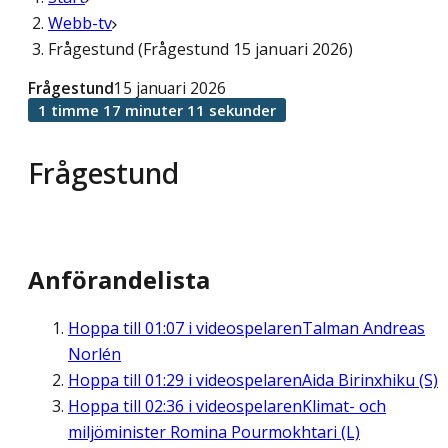
Webb-tv
Frågestund (Frågestund 15 januari 2026)
Frågestund
15 januari 2026
1 timme 17 minuter 11 sekunder
Frågestund
Anförandelista
Hoppa till
01:07
i videospelaren
Talman Andreas
Norlén
Hoppa till
01:29
i videospelaren
Aida Birinxhiku (S)
Hoppa till
02:36
i videospelaren
Klimat- och
miljöminister Romina Pourmokhtari (L)