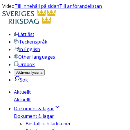
Video
Till innehåll på sidan
Till anförandelistan
Lättläst
Teckenspråk
In English
Other languages
Ordbok
Aktivera lyssna
Sök
Aktuellt
Aktuellt
Dokument & lagar
Dokument & lagar
Beställ och ladda ner