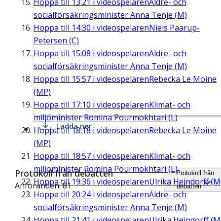
Hoppa till
13:21
i videospelaren
Äldre- och
socialförsäkringsminister Anna Tenje (M)
Hoppa till
14:30
i videospelaren
Niels Paarup-
Petersen (C)
Hoppa till
15:08
i videospelaren
Äldre- och
socialförsäkringsminister Anna Tenje (M)
Hoppa till
15:57
i videospelaren
Rebecka Le Moine
(MP)
Hoppa till
17:10
i videospelaren
Klimat- och
miljöminister Romina Pourmokhtari (L)
Ladda ner
Hoppa till
18:18
i videospelaren
Rebecka Le Moine
(MP)
Hoppa till
18:57
i videospelaren
Klimat- och
miljöminister Romina Pourmokhtari (L)
Protokoll från debatten
Protokoll från
Hoppa till
19:36
i videospelaren
Ulrika Heindorff (M
Anföranden: 81
debatten
Hoppa till
20:24
i videospelaren
Äldre- och
socialförsäkringsminister Anna Tenje (M)
Hoppa till
21:41
i videospelaren
Ulrika Heindorff (M