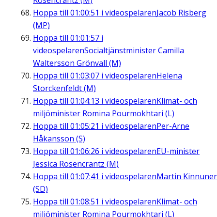
Rosencrantz (M)
Hoppa till
01:00:51
i videospelaren
Jacob Risberg
(MP)
Hoppa till
01:01:57
i
videospelaren
Socialtjänstminister Camilla
Waltersson Grönvall (M)
Hoppa till
01:03:07
i videospelaren
Helena
Storckenfeldt (M)
Hoppa till
01:04:13
i videospelaren
Klimat- och
miljöminister Romina Pourmokhtari (L)
Hoppa till
01:05:21
i videospelaren
Per-Arne
Håkansson (S)
Hoppa till
01:06:26
i videospelaren
EU-minister
Jessica Rosencrantz (M)
Hoppa till
01:07:41
i videospelaren
Martin Kinnune
(SD)
Hoppa till
01:08:51
i videospelaren
Klimat- och
miljöminister Romina Pourmokhtari (L)