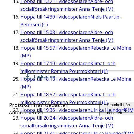
Hoppa till
13:21
i videospelaren
Äldre- och
socialförsäkringsminister Anna Tenje (M)
Hoppa till
14:30
i videospelaren
Niels Paarup-
Petersen (C)
Hoppa till
15:08
i videospelaren
Äldre- och
socialförsäkringsminister Anna Tenje (M)
Hoppa till
15:57
i videospelaren
Rebecka Le Moine
(MP)
Hoppa till
17:10
i videospelaren
Klimat- och
miljöminister Romina Pourmokhtari (L)
Ladda ner
Hoppa till
18:18
i videospelaren
Rebecka Le Moine
(MP)
Hoppa till
18:57
i videospelaren
Klimat- och
miljöminister Romina Pourmokhtari (L)
Protokoll från debatten
Protokoll från
Hoppa till
19:36
i videospelaren
Ulrika Heindorff (M
Anföranden: 81
debatten
Hoppa till
20:24
i videospelaren
Äldre- och
socialförsäkringsminister Anna Tenje (M)
Hoppa till
21:41
i videospelaren
Ulrika Heindorff (M