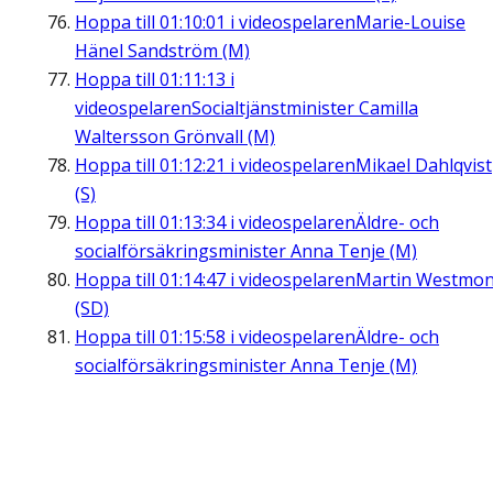
Hoppa till
01:10:01
i videospelaren
Marie-Louise
Hänel Sandström (M)
Hoppa till
01:11:13
i
videospelaren
Socialtjänstminister Camilla
Waltersson Grönvall (M)
Hoppa till
01:12:21
i videospelaren
Mikael Dahlqvist
(S)
Hoppa till
01:13:34
i videospelaren
Äldre- och
socialförsäkringsminister Anna Tenje (M)
Hoppa till
01:14:47
i videospelaren
Martin Westmon
(SD)
Hoppa till
01:15:58
i videospelaren
Äldre- och
socialförsäkringsminister Anna Tenje (M)