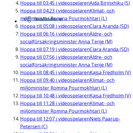
Hoppa till
03:45
i videospelaren
Aida Birinxhiku (S)
Hoppa till
04:23
i videospelaren
Klimat- och
miljöminister Romina Pourmokhtari (L)
Dela/Bädda in
Hoppa till
05:08
i videospelaren
Clara Aranda (SD)
Hoppa till
06:16
i videospelaren
Äldre- och
socialförsäkringsminister Anna Tenje (M)
Hoppa till
07:19
i videospelaren
Clara Aranda (SD)
Hoppa till
07:56
i videospelaren
Äldre- och
socialförsäkringsminister Anna Tenje (M)
Hoppa till
08:45
i videospelaren
Kajsa Fredholm (V)
Hoppa till
09:40
i videospelaren
Klimat- och
miljöminister Romina Pourmokhtari (L)
Hoppa till
10:48
i videospelaren
Kajsa Fredholm (V)
Hoppa till
11:28
i videospelaren
Klimat- och
miljöminister Romina Pourmokhtari (L)
Hoppa till
12:07
i videospelaren
Niels Paarup-
Petersen (C)