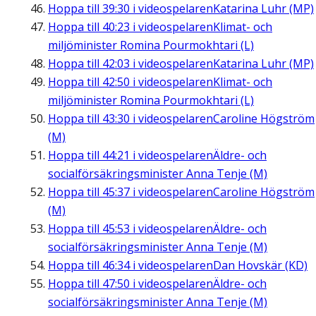
Hoppa till
39:30
i videospelaren
Katarina Luhr (MP)
Hoppa till
40:23
i videospelaren
Klimat- och
miljöminister Romina Pourmokhtari (L)
Hoppa till
42:03
i videospelaren
Katarina Luhr (MP)
Hoppa till
42:50
i videospelaren
Klimat- och
miljöminister Romina Pourmokhtari (L)
Hoppa till
43:30
i videospelaren
Caroline Högström
(M)
Hoppa till
44:21
i videospelaren
Äldre- och
socialförsäkringsminister Anna Tenje (M)
Hoppa till
45:37
i videospelaren
Caroline Högström
(M)
Hoppa till
45:53
i videospelaren
Äldre- och
socialförsäkringsminister Anna Tenje (M)
Hoppa till
46:34
i videospelaren
Dan Hovskär (KD)
Hoppa till
47:50
i videospelaren
Äldre- och
socialförsäkringsminister Anna Tenje (M)