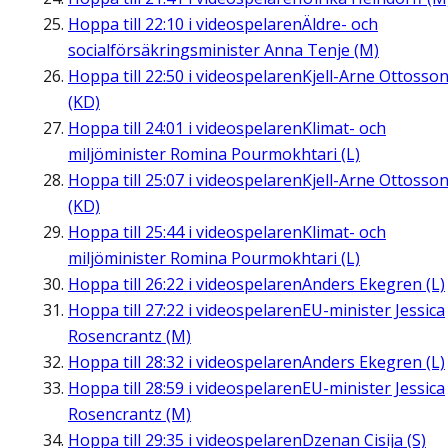
Hoppa till
22:10
i videospelaren
Äldre- och
socialförsäkringsminister Anna Tenje (M)
Hoppa till
22:50
i videospelaren
Kjell-Arne Ottosso
(KD)
Hoppa till
24:01
i videospelaren
Klimat- och
miljöminister Romina Pourmokhtari (L)
Hoppa till
25:07
i videospelaren
Kjell-Arne Ottosso
(KD)
Hoppa till
25:44
i videospelaren
Klimat- och
miljöminister Romina Pourmokhtari (L)
Hoppa till
26:22
i videospelaren
Anders Ekegren (L)
Hoppa till
27:22
i videospelaren
EU-minister Jessica
Rosencrantz (M)
Hoppa till
28:32
i videospelaren
Anders Ekegren (L)
Hoppa till
28:59
i videospelaren
EU-minister Jessica
Rosencrantz (M)
Hoppa till
29:35
i videospelaren
Dzenan Cisija (S)