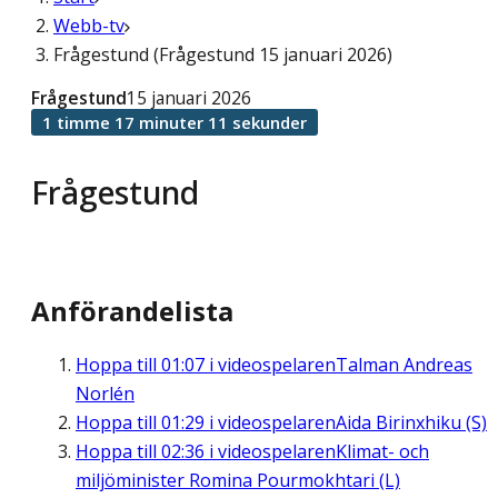
Webb-tv
Frågestund (Frågestund 15 januari 2026)
Frågestund
15 januari 2026
1 timme 17 minuter 11 sekunder
Frågestund
Anförandelista
Hoppa till
01:07
i videospelaren
Talman Andreas
Norlén
Hoppa till
01:29
i videospelaren
Aida Birinxhiku (S)
Hoppa till
02:36
i videospelaren
Klimat- och
miljöminister Romina Pourmokhtari (L)