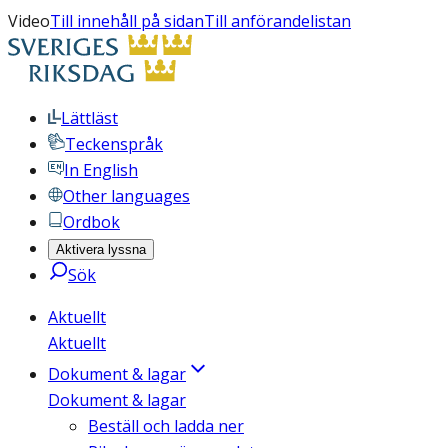
Video
Till innehåll på sidan
Till anförandelistan
Lättläst
Teckenspråk
In English
Other languages
Ordbok
Aktivera lyssna
Sök
Aktuellt
Aktuellt
Dokument & lagar
Dokument & lagar
Beställ och ladda ner