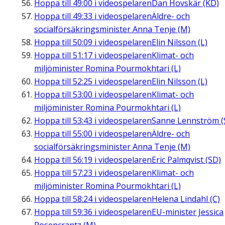
Hoppa till
49:00
i videospelaren
Dan Hovskär (KD)
Hoppa till
49:33
i videospelaren
Äldre- och
socialförsäkringsminister Anna Tenje (M)
Hoppa till
50:09
i videospelaren
Elin Nilsson (L)
Hoppa till
51:17
i videospelaren
Klimat- och
miljöminister Romina Pourmokhtari (L)
Hoppa till
52:25
i videospelaren
Elin Nilsson (L)
Hoppa till
53:00
i videospelaren
Klimat- och
miljöminister Romina Pourmokhtari (L)
Hoppa till
53:43
i videospelaren
Sanne Lennström (
Hoppa till
55:00
i videospelaren
Äldre- och
socialförsäkringsminister Anna Tenje (M)
Hoppa till
56:19
i videospelaren
Eric Palmqvist (SD)
Hoppa till
57:23
i videospelaren
Klimat- och
miljöminister Romina Pourmokhtari (L)
Hoppa till
58:24
i videospelaren
Helena Lindahl (C)
Hoppa till
59:36
i videospelaren
EU-minister Jessica