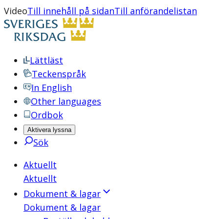
Video
Till innehåll på sidan
Till anförandelistan
Lättläst
Teckenspråk
In English
Other languages
Ordbok
Aktivera lyssna
Sök
Aktuellt
Aktuellt
Dokument & lagar
Dokument & lagar