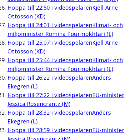
Hoppa till
22:50
i videospelaren
Kjell-Arne
Ottosson (KD)
Hoppa till
24:01
i videospelaren
Klimat- och
miljöminister Romina Pourmokhtari (L)
Hoppa till
25:07
i videospelaren
Kjell-Arne
Ottosson (KD)
Hoppa till
25:44
i videospelaren
Klimat- och
miljöminister Romina Pourmokhtari (L)
Hoppa till
26:22
i videospelaren
Anders
Ekegren (L)
Hoppa till
27:22
i videospelaren
EU-minister
Jessica Rosencrantz (M)
Hoppa till
28:32
i videospelaren
Anders
Ekegren (L)
Hoppa till
28:59
i videospelaren
EU-minister
Jessica Rosencrantz (M)