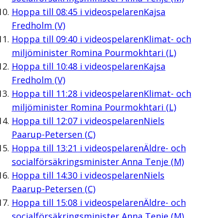
Hoppa till
08:45
i videospelaren
Kajsa
Fredholm (V)
Hoppa till
09:40
i videospelaren
Klimat- och
miljöminister Romina Pourmokhtari (L)
Hoppa till
10:48
i videospelaren
Kajsa
Fredholm (V)
Hoppa till
11:28
i videospelaren
Klimat- och
miljöminister Romina Pourmokhtari (L)
Hoppa till
12:07
i videospelaren
Niels
Paarup-Petersen (C)
Hoppa till
13:21
i videospelaren
Äldre- och
socialförsäkringsminister Anna Tenje (M)
Hoppa till
14:30
i videospelaren
Niels
Paarup-Petersen (C)
Hoppa till
15:08
i videospelaren
Äldre- och
socialförsäkringsminister Anna Tenje (M)