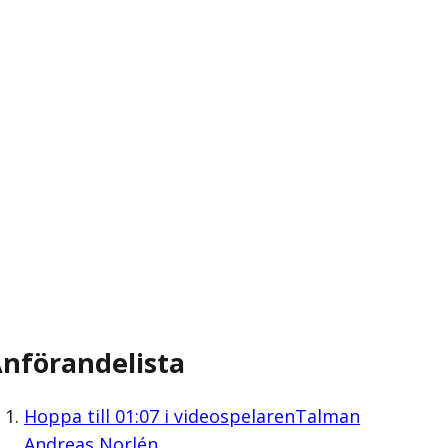
nförandelista
Hoppa till
01:07
i videospelaren
Talman
Andreas Norlén