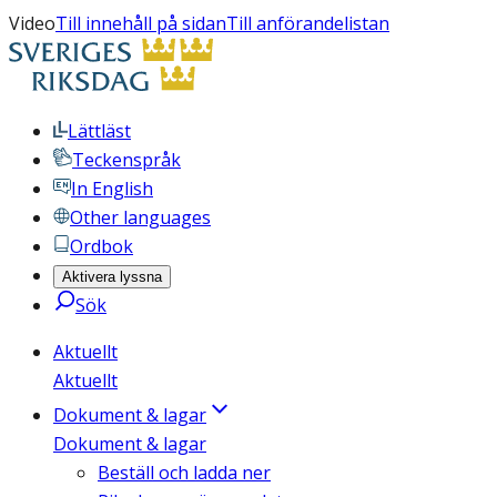
Video
Till innehåll på sidan
Till anförandelistan
Lättläst
Teckenspråk
In English
Other languages
Ordbok
Aktivera lyssna
Sök
Aktuellt
Aktuellt
Dokument & lagar
Dokument & lagar
Beställ och ladda ner