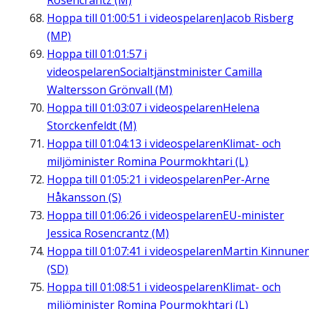
Rosencrantz (M)
Hoppa till
01:00:51
i videospelaren
Jacob Risberg
(MP)
Hoppa till
01:01:57
i
videospelaren
Socialtjänstminister Camilla
Waltersson Grönvall (M)
Hoppa till
01:03:07
i videospelaren
Helena
Storckenfeldt (M)
Hoppa till
01:04:13
i videospelaren
Klimat- och
miljöminister Romina Pourmokhtari (L)
Hoppa till
01:05:21
i videospelaren
Per-Arne
Håkansson (S)
Hoppa till
01:06:26
i videospelaren
EU-minister
Jessica Rosencrantz (M)
Hoppa till
01:07:41
i videospelaren
Martin Kinnune
(SD)
Hoppa till
01:08:51
i videospelaren
Klimat- och
miljöminister Romina Pourmokhtari (L)