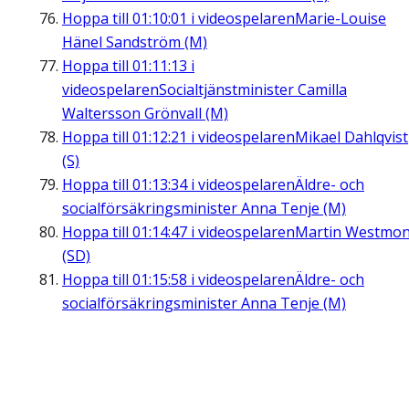
Hoppa till
01:10:01
i videospelaren
Marie-Louise
Hänel Sandström (M)
Hoppa till
01:11:13
i
videospelaren
Socialtjänstminister Camilla
Waltersson Grönvall (M)
Hoppa till
01:12:21
i videospelaren
Mikael Dahlqvist
(S)
Hoppa till
01:13:34
i videospelaren
Äldre- och
socialförsäkringsminister Anna Tenje (M)
Hoppa till
01:14:47
i videospelaren
Martin Westmon
(SD)
Hoppa till
01:15:58
i videospelaren
Äldre- och
socialförsäkringsminister Anna Tenje (M)