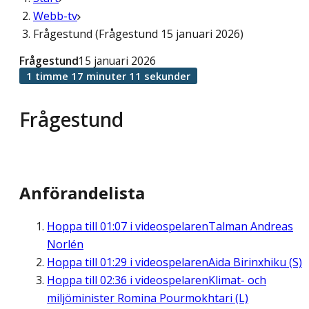
Webb-tv
Frågestund (Frågestund 15 januari 2026)
Frågestund
15 januari 2026
1 timme 17 minuter 11 sekunder
Frågestund
Anförandelista
Hoppa till
01:07
i videospelaren
Talman Andreas
Norlén
Hoppa till
01:29
i videospelaren
Aida Birinxhiku (S)
Hoppa till
02:36
i videospelaren
Klimat- och
miljöminister Romina Pourmokhtari (L)