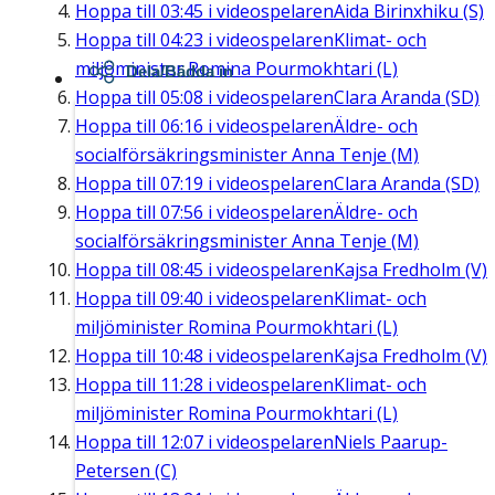
Hoppa till
03:45
i videospelaren
Aida Birinxhiku (S)
Hoppa till
04:23
i videospelaren
Klimat- och
miljöminister Romina Pourmokhtari (L)
Dela/Bädda in
Hoppa till
05:08
i videospelaren
Clara Aranda (SD)
Hoppa till
06:16
i videospelaren
Äldre- och
socialförsäkringsminister Anna Tenje (M)
Hoppa till
07:19
i videospelaren
Clara Aranda (SD)
Hoppa till
07:56
i videospelaren
Äldre- och
socialförsäkringsminister Anna Tenje (M)
Hoppa till
08:45
i videospelaren
Kajsa Fredholm (V)
Hoppa till
09:40
i videospelaren
Klimat- och
miljöminister Romina Pourmokhtari (L)
Hoppa till
10:48
i videospelaren
Kajsa Fredholm (V)
Hoppa till
11:28
i videospelaren
Klimat- och
miljöminister Romina Pourmokhtari (L)
Hoppa till
12:07
i videospelaren
Niels Paarup-
Petersen (C)