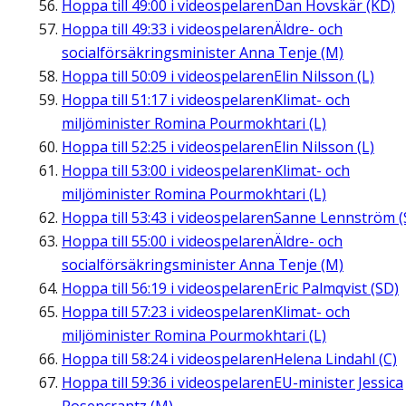
Hoppa till
49:00
i videospelaren
Dan Hovskär (KD)
Hoppa till
49:33
i videospelaren
Äldre- och
socialförsäkringsminister Anna Tenje (M)
Hoppa till
50:09
i videospelaren
Elin Nilsson (L)
Hoppa till
51:17
i videospelaren
Klimat- och
miljöminister Romina Pourmokhtari (L)
Hoppa till
52:25
i videospelaren
Elin Nilsson (L)
Hoppa till
53:00
i videospelaren
Klimat- och
miljöminister Romina Pourmokhtari (L)
Hoppa till
53:43
i videospelaren
Sanne Lennström (
Hoppa till
55:00
i videospelaren
Äldre- och
socialförsäkringsminister Anna Tenje (M)
Hoppa till
56:19
i videospelaren
Eric Palmqvist (SD)
Hoppa till
57:23
i videospelaren
Klimat- och
miljöminister Romina Pourmokhtari (L)
Hoppa till
58:24
i videospelaren
Helena Lindahl (C)
Hoppa till
59:36
i videospelaren
EU-minister Jessica