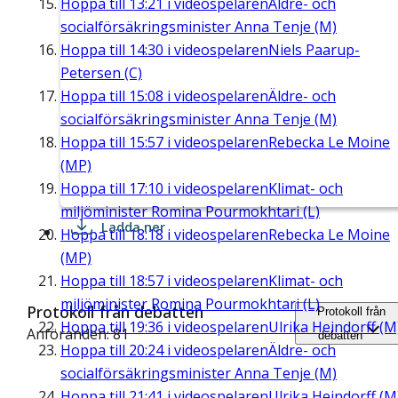
Hoppa till
13:21
i videospelaren
Äldre- och
socialförsäkringsminister Anna Tenje (M)
Hoppa till
14:30
i videospelaren
Niels Paarup-
Petersen (C)
Hoppa till
15:08
i videospelaren
Äldre- och
socialförsäkringsminister Anna Tenje (M)
Hoppa till
15:57
i videospelaren
Rebecka Le Moine
(MP)
Hoppa till
17:10
i videospelaren
Klimat- och
miljöminister Romina Pourmokhtari (L)
Ladda ner
Hoppa till
18:18
i videospelaren
Rebecka Le Moine
(MP)
Hoppa till
18:57
i videospelaren
Klimat- och
miljöminister Romina Pourmokhtari (L)
Protokoll från debatten
Protokoll från
Hoppa till
19:36
i videospelaren
Ulrika Heindorff (M
Anföranden: 81
debatten
Hoppa till
20:24
i videospelaren
Äldre- och
socialförsäkringsminister Anna Tenje (M)
Hoppa till
21:41
i videospelaren
Ulrika Heindorff (M