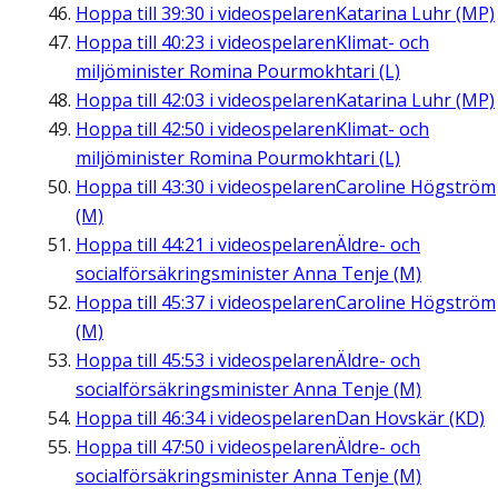
Hoppa till
39:30
i videospelaren
Katarina Luhr (MP)
Hoppa till
40:23
i videospelaren
Klimat- och
miljöminister Romina Pourmokhtari (L)
Hoppa till
42:03
i videospelaren
Katarina Luhr (MP)
Hoppa till
42:50
i videospelaren
Klimat- och
miljöminister Romina Pourmokhtari (L)
Hoppa till
43:30
i videospelaren
Caroline Högström
(M)
Hoppa till
44:21
i videospelaren
Äldre- och
socialförsäkringsminister Anna Tenje (M)
Hoppa till
45:37
i videospelaren
Caroline Högström
(M)
Hoppa till
45:53
i videospelaren
Äldre- och
socialförsäkringsminister Anna Tenje (M)
Hoppa till
46:34
i videospelaren
Dan Hovskär (KD)
Hoppa till
47:50
i videospelaren
Äldre- och
socialförsäkringsminister Anna Tenje (M)