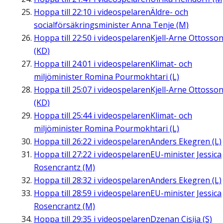
Hoppa till
22:10
i videospelaren
Äldre- och
socialförsäkringsminister Anna Tenje (M)
Hoppa till
22:50
i videospelaren
Kjell-Arne Ottosso
(KD)
Hoppa till
24:01
i videospelaren
Klimat- och
miljöminister Romina Pourmokhtari (L)
Hoppa till
25:07
i videospelaren
Kjell-Arne Ottosso
(KD)
Hoppa till
25:44
i videospelaren
Klimat- och
miljöminister Romina Pourmokhtari (L)
Hoppa till
26:22
i videospelaren
Anders Ekegren (L)
Hoppa till
27:22
i videospelaren
EU-minister Jessica
Rosencrantz (M)
Hoppa till
28:32
i videospelaren
Anders Ekegren (L)
Hoppa till
28:59
i videospelaren
EU-minister Jessica
Rosencrantz (M)
Hoppa till
29:35
i videospelaren
Dzenan Cisija (S)