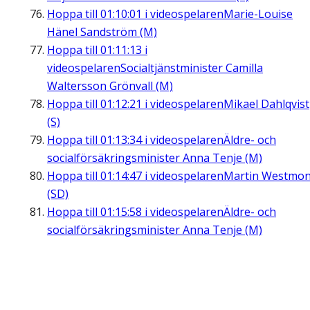
Hoppa till
01:10:01
i videospelaren
Marie-Louise
Hänel Sandström (M)
Hoppa till
01:11:13
i
videospelaren
Socialtjänstminister Camilla
Waltersson Grönvall (M)
Hoppa till
01:12:21
i videospelaren
Mikael Dahlqvist
(S)
Hoppa till
01:13:34
i videospelaren
Äldre- och
socialförsäkringsminister Anna Tenje (M)
Hoppa till
01:14:47
i videospelaren
Martin Westmon
(SD)
Hoppa till
01:15:58
i videospelaren
Äldre- och
socialförsäkringsminister Anna Tenje (M)