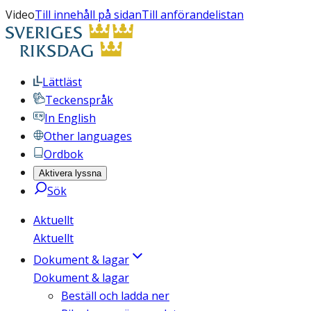
Video
Till innehåll på sidan
Till anförandelistan
Lättläst
Teckenspråk
In English
Other languages
Ordbok
Aktivera lyssna
Sök
Aktuellt
Aktuellt
Dokument & lagar
Dokument & lagar
Beställ och ladda ner