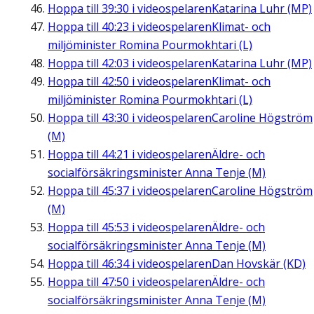
Hoppa till
39:30
i videospelaren
Katarina Luhr (MP)
Hoppa till
40:23
i videospelaren
Klimat- och
miljöminister Romina Pourmokhtari (L)
Hoppa till
42:03
i videospelaren
Katarina Luhr (MP)
Hoppa till
42:50
i videospelaren
Klimat- och
miljöminister Romina Pourmokhtari (L)
Hoppa till
43:30
i videospelaren
Caroline Högström
(M)
Hoppa till
44:21
i videospelaren
Äldre- och
socialförsäkringsminister Anna Tenje (M)
Hoppa till
45:37
i videospelaren
Caroline Högström
(M)
Hoppa till
45:53
i videospelaren
Äldre- och
socialförsäkringsminister Anna Tenje (M)
Hoppa till
46:34
i videospelaren
Dan Hovskär (KD)
Hoppa till
47:50
i videospelaren
Äldre- och
socialförsäkringsminister Anna Tenje (M)