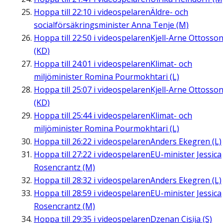
Hoppa till
22:10
i videospelaren
Äldre- och
socialförsäkringsminister Anna Tenje (M)
Hoppa till
22:50
i videospelaren
Kjell-Arne Ottosso
(KD)
Hoppa till
24:01
i videospelaren
Klimat- och
miljöminister Romina Pourmokhtari (L)
Hoppa till
25:07
i videospelaren
Kjell-Arne Ottosso
(KD)
Hoppa till
25:44
i videospelaren
Klimat- och
miljöminister Romina Pourmokhtari (L)
Hoppa till
26:22
i videospelaren
Anders Ekegren (L)
Hoppa till
27:22
i videospelaren
EU-minister Jessica
Rosencrantz (M)
Hoppa till
28:32
i videospelaren
Anders Ekegren (L)
Hoppa till
28:59
i videospelaren
EU-minister Jessica
Rosencrantz (M)
Hoppa till
29:35
i videospelaren
Dzenan Cisija (S)