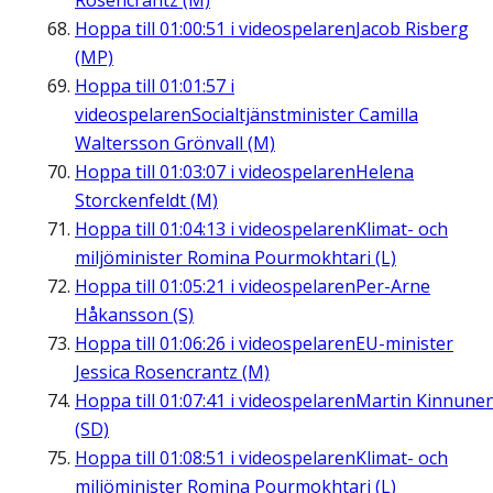
Rosencrantz (M)
Hoppa till
01:00:51
i videospelaren
Jacob Risberg
(MP)
Hoppa till
01:01:57
i
videospelaren
Socialtjänstminister Camilla
Waltersson Grönvall (M)
Hoppa till
01:03:07
i videospelaren
Helena
Storckenfeldt (M)
Hoppa till
01:04:13
i videospelaren
Klimat- och
miljöminister Romina Pourmokhtari (L)
Hoppa till
01:05:21
i videospelaren
Per-Arne
Håkansson (S)
Hoppa till
01:06:26
i videospelaren
EU-minister
Jessica Rosencrantz (M)
Hoppa till
01:07:41
i videospelaren
Martin Kinnune
(SD)
Hoppa till
01:08:51
i videospelaren
Klimat- och
miljöminister Romina Pourmokhtari (L)