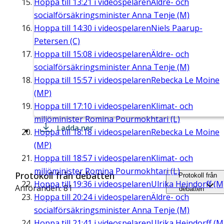
Hoppa till
13:21
i videospelaren
Äldre- och
socialförsäkringsminister Anna Tenje (M)
Hoppa till
14:30
i videospelaren
Niels Paarup-
Petersen (C)
Hoppa till
15:08
i videospelaren
Äldre- och
socialförsäkringsminister Anna Tenje (M)
Hoppa till
15:57
i videospelaren
Rebecka Le Moine
(MP)
Hoppa till
17:10
i videospelaren
Klimat- och
miljöminister Romina Pourmokhtari (L)
Ladda ner
Hoppa till
18:18
i videospelaren
Rebecka Le Moine
(MP)
Hoppa till
18:57
i videospelaren
Klimat- och
miljöminister Romina Pourmokhtari (L)
Protokoll från debatten
Protokoll från
Hoppa till
19:36
i videospelaren
Ulrika Heindorff (M
Anföranden: 81
debatten
Hoppa till
20:24
i videospelaren
Äldre- och
socialförsäkringsminister Anna Tenje (M)
Hoppa till
21:41
i videospelaren
Ulrika Heindorff (M