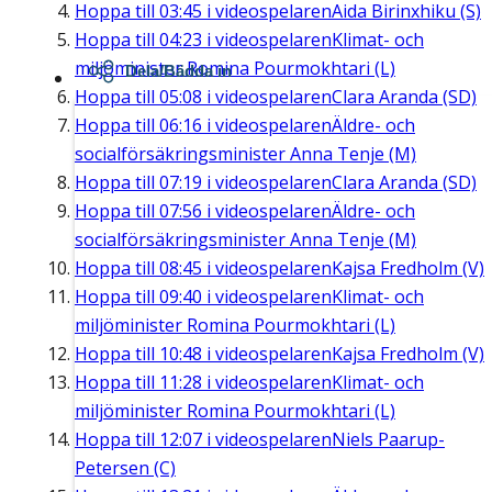
Hoppa till
03:45
i videospelaren
Aida Birinxhiku (S)
Hoppa till
04:23
i videospelaren
Klimat- och
miljöminister Romina Pourmokhtari (L)
Dela/Bädda in
Hoppa till
05:08
i videospelaren
Clara Aranda (SD)
Hoppa till
06:16
i videospelaren
Äldre- och
socialförsäkringsminister Anna Tenje (M)
Hoppa till
07:19
i videospelaren
Clara Aranda (SD)
Hoppa till
07:56
i videospelaren
Äldre- och
socialförsäkringsminister Anna Tenje (M)
Hoppa till
08:45
i videospelaren
Kajsa Fredholm (V)
Hoppa till
09:40
i videospelaren
Klimat- och
miljöminister Romina Pourmokhtari (L)
Hoppa till
10:48
i videospelaren
Kajsa Fredholm (V)
Hoppa till
11:28
i videospelaren
Klimat- och
miljöminister Romina Pourmokhtari (L)
Hoppa till
12:07
i videospelaren
Niels Paarup-
Petersen (C)