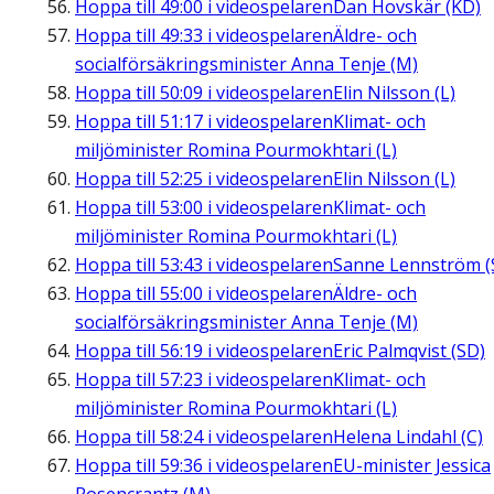
Hoppa till
49:00
i videospelaren
Dan Hovskär (KD)
Hoppa till
49:33
i videospelaren
Äldre- och
socialförsäkringsminister Anna Tenje (M)
Hoppa till
50:09
i videospelaren
Elin Nilsson (L)
Hoppa till
51:17
i videospelaren
Klimat- och
miljöminister Romina Pourmokhtari (L)
Hoppa till
52:25
i videospelaren
Elin Nilsson (L)
Hoppa till
53:00
i videospelaren
Klimat- och
miljöminister Romina Pourmokhtari (L)
Hoppa till
53:43
i videospelaren
Sanne Lennström (
Hoppa till
55:00
i videospelaren
Äldre- och
socialförsäkringsminister Anna Tenje (M)
Hoppa till
56:19
i videospelaren
Eric Palmqvist (SD)
Hoppa till
57:23
i videospelaren
Klimat- och
miljöminister Romina Pourmokhtari (L)
Hoppa till
58:24
i videospelaren
Helena Lindahl (C)
Hoppa till
59:36
i videospelaren
EU-minister Jessica