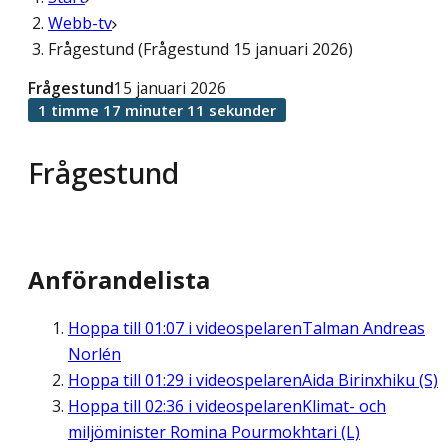
Webb-tv
Frågestund (Frågestund 15 januari 2026)
Frågestund
15 januari 2026
1 timme 17 minuter 11 sekunder
Frågestund
Anförandelista
Hoppa till
01:07
i videospelaren
Talman Andreas
Norlén
Hoppa till
01:29
i videospelaren
Aida Birinxhiku (S)
Hoppa till
02:36
i videospelaren
Klimat- och
miljöminister Romina Pourmokhtari (L)