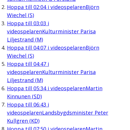
Hoppa till
02:04
i videospelaren
Björn
Wiechel (S)
Hoppa till
03:03
i
videospelaren
Kulturminister Parisa
Liljestrand (M)
Hoppa till
04:07
i videospelaren
Björn
Wiechel (S)
Hoppa till
04:47
i
videospelaren
Kulturminister Parisa
Liljestrand (M)
Hoppa till
05:34
i videospelaren
Martin
Kinnunen (SD)
Hoppa till
06:43
i
videospelaren
Landsbygdsminister Peter
Kullgren (KD)
Hoppa till
07:50
i videospelaren
Martin