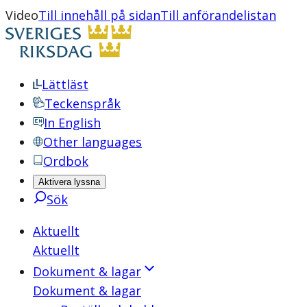
Video
Till innehåll på sidan
Till anförandelistan
Lättläst
Teckenspråk
In English
Other languages
Ordbok
Aktivera lyssna
Sök
Aktuellt
Aktuellt
Dokument & lagar
Dokument & lagar