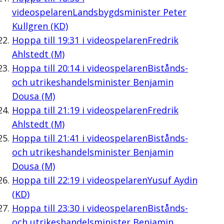
videospelaren
Landsbygdsminister Peter
Kullgren (KD)
Hoppa till
19:31
i videospelaren
Fredrik
Ahlstedt (M)
Hoppa till
20:14
i videospelaren
Bistånds-
och utrikeshandelsminister Benjamin
Dousa (M)
Hoppa till
21:19
i videospelaren
Fredrik
Ahlstedt (M)
Hoppa till
21:41
i videospelaren
Bistånds-
och utrikeshandelsminister Benjamin
Dousa (M)
Hoppa till
22:19
i videospelaren
Yusuf Aydin
(KD)
Hoppa till
23:30
i videospelaren
Bistånds-
och utrikeshandelsminister Benjamin