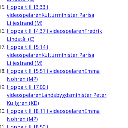
Hoppa till
13:33
i
videospelaren
Kulturminister Parisa
Liljestrand (M)
Hoppa till
14:37
i videospelaren
Fredrik
Lindstål (C)
Hoppa till
15:14
i
videospelaren
Kulturminister Parisa
Liljestrand (M)
Hoppa till
15:51
i videospelaren
Emma
Nohrén (MP)
Hoppa till
17:00
i
videospelaren
Landsbygdsminister Peter
Kullgren (KD)
Hoppa till
18:11
i videospelaren
Emma
Nohrén (MP)
Hoppa till
18:50
i