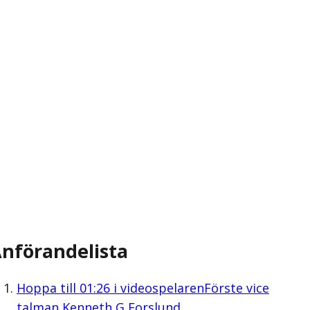
nförandelista
Hoppa till
01:26
i videospelaren
Förste vice
talman Kenneth G Forslund