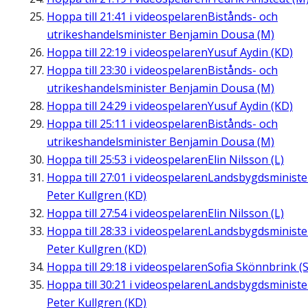
Hoppa till
21:41
i videospelaren
Bistånds- och
utrikeshandelsminister Benjamin Dousa (M)
Hoppa till
22:19
i videospelaren
Yusuf Aydin (KD)
Hoppa till
23:30
i videospelaren
Bistånds- och
utrikeshandelsminister Benjamin Dousa (M)
Hoppa till
24:29
i videospelaren
Yusuf Aydin (KD)
Hoppa till
25:11
i videospelaren
Bistånds- och
utrikeshandelsminister Benjamin Dousa (M)
Hoppa till
25:53
i videospelaren
Elin Nilsson (L)
Hoppa till
27:01
i videospelaren
Landsbygdsministe
Peter Kullgren (KD)
Hoppa till
27:54
i videospelaren
Elin Nilsson (L)
Hoppa till
28:33
i videospelaren
Landsbygdsministe
Peter Kullgren (KD)
Hoppa till
29:18
i videospelaren
Sofia Skönnbrink (S
Hoppa till
30:21
i videospelaren
Landsbygdsministe
Peter Kullgren (KD)