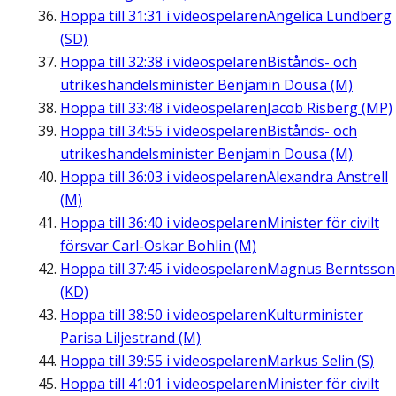
Hoppa till
31:31
i videospelaren
Angelica Lundberg
(SD)
Hoppa till
32:38
i videospelaren
Bistånds- och
utrikeshandelsminister Benjamin Dousa (M)
Hoppa till
33:48
i videospelaren
Jacob Risberg (MP)
Hoppa till
34:55
i videospelaren
Bistånds- och
utrikeshandelsminister Benjamin Dousa (M)
Hoppa till
36:03
i videospelaren
Alexandra Anstrell
(M)
Hoppa till
36:40
i videospelaren
Minister för civilt
försvar Carl-Oskar Bohlin (M)
Hoppa till
37:45
i videospelaren
Magnus Berntsson
(KD)
Hoppa till
38:50
i videospelaren
Kulturminister
Parisa Liljestrand (M)
Hoppa till
39:55
i videospelaren
Markus Selin (S)
Hoppa till
41:01
i videospelaren
Minister för civilt