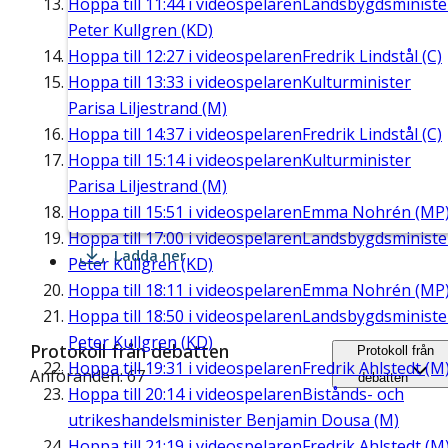
Hoppa till
11:44
i videospelaren
Landsbygdsministe
Peter Kullgren (KD)
Hoppa till
12:27
i videospelaren
Fredrik Lindstål (C)
Hoppa till
13:33
i videospelaren
Kulturminister
Parisa Liljestrand (M)
Hoppa till
14:37
i videospelaren
Fredrik Lindstål (C)
Hoppa till
15:14
i videospelaren
Kulturminister
Parisa Liljestrand (M)
Hoppa till
15:51
i videospelaren
Emma Nohrén (MP
Hoppa till
17:00
i videospelaren
Landsbygdsministe
Ladda ner
Peter Kullgren (KD)
Hoppa till
18:11
i videospelaren
Emma Nohrén (MP
Hoppa till
18:50
i videospelaren
Landsbygdsministe
Peter Kullgren (KD)
Protokoll från debatten
Protokoll från
Hoppa till
19:31
i videospelaren
Fredrik Ahlstedt (M
Anföranden: 67
debatten
Hoppa till
20:14
i videospelaren
Bistånds- och
utrikeshandelsminister Benjamin Dousa (M)
Hoppa till
21:19
i videospelaren
Fredrik Ahlstedt (M