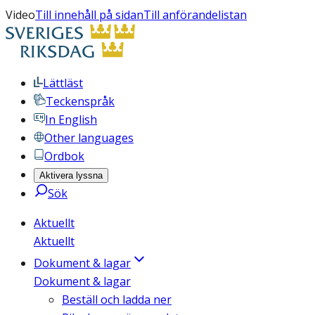
Video
Till innehåll på sidan
Till anförandelistan
Lättläst
Teckenspråk
In English
Other languages
Ordbok
Aktivera lyssna
Sök
Aktuellt
Aktuellt
Dokument & lagar
Dokument & lagar
Beställ och ladda ner