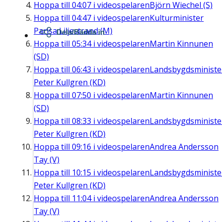
Hoppa till
04:07
i videospelaren
Björn Wiechel (S)
Hoppa till
04:47
i videospelaren
Kulturminister
Parisa Liljestrand (M)
Dela/Bädda in
Hoppa till
05:34
i videospelaren
Martin Kinnunen
(SD)
Hoppa till
06:43
i videospelaren
Landsbygdsministe
Peter Kullgren (KD)
Hoppa till
07:50
i videospelaren
Martin Kinnunen
(SD)
Hoppa till
08:33
i videospelaren
Landsbygdsministe
Peter Kullgren (KD)
Hoppa till
09:16
i videospelaren
Andrea Andersson
Tay (V)
Hoppa till
10:15
i videospelaren
Landsbygdsministe
Peter Kullgren (KD)
Hoppa till
11:04
i videospelaren
Andrea Andersson
Tay (V)