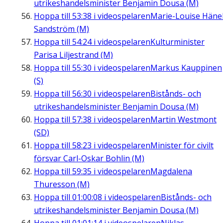
utrikeshandelsminister Benjamin Dousa (M)
Hoppa till
53:38
i videospelaren
Marie-Louise Häne
Sandström (M)
Hoppa till
54:24
i videospelaren
Kulturminister
Parisa Liljestrand (M)
Hoppa till
55:30
i videospelaren
Markus Kauppinen
(S)
Hoppa till
56:30
i videospelaren
Bistånds- och
utrikeshandelsminister Benjamin Dousa (M)
Hoppa till
57:38
i videospelaren
Martin Westmont
(SD)
Hoppa till
58:23
i videospelaren
Minister för civilt
försvar Carl-Oskar Bohlin (M)
Hoppa till
59:35
i videospelaren
Magdalena
Thuresson (M)
Hoppa till
01:00:08
i videospelaren
Bistånds- och
utrikeshandelsminister Benjamin Dousa (M)