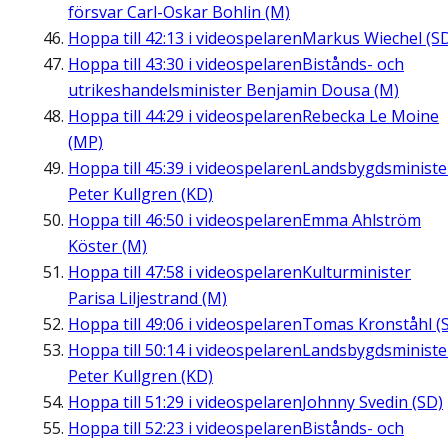
försvar Carl-Oskar Bohlin (M)
Hoppa till
42:13
i videospelaren
Markus Wiechel (S
Hoppa till
43:30
i videospelaren
Bistånds- och
utrikeshandelsminister Benjamin Dousa (M)
Hoppa till
44:29
i videospelaren
Rebecka Le Moine
(MP)
Hoppa till
45:39
i videospelaren
Landsbygdsministe
Peter Kullgren (KD)
Hoppa till
46:50
i videospelaren
Emma Ahlström
Köster (M)
Hoppa till
47:58
i videospelaren
Kulturminister
Parisa Liljestrand (M)
Hoppa till
49:06
i videospelaren
Tomas Kronståhl (S
Hoppa till
50:14
i videospelaren
Landsbygdsministe
Peter Kullgren (KD)
Hoppa till
51:29
i videospelaren
Johnny Svedin (SD)
Hoppa till
52:23
i videospelaren
Bistånds- och