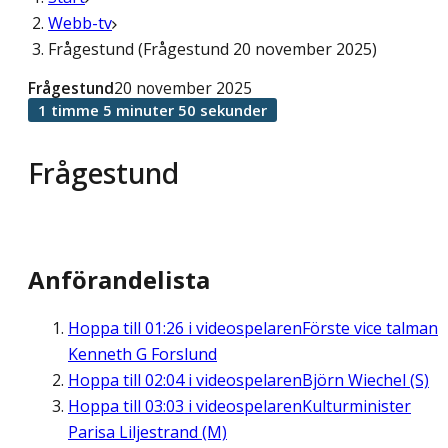
Webb-tv
Frågestund (Frågestund 20 november 2025)
Frågestund
20 november 2025
1 timme 5 minuter 50 sekunder
Frågestund
Anförandelista
Hoppa till
01:26
i videospelaren
Förste vice talman
Kenneth G Forslund
Hoppa till
02:04
i videospelaren
Björn Wiechel (S)
Hoppa till
03:03
i videospelaren
Kulturminister
Parisa Liljestrand (M)