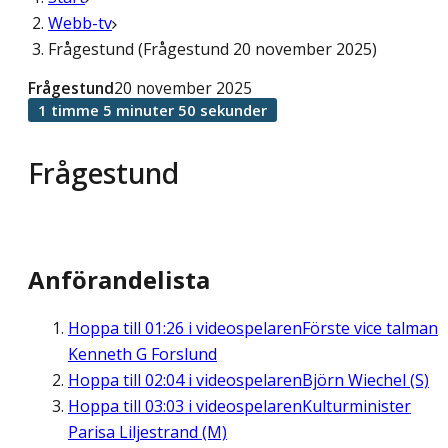
Webb-tv
Frågestund (Frågestund 20 november 2025)
Frågestund
20 november 2025
1 timme 5 minuter 50 sekunder
Frågestund
Anförandelista
Hoppa till
01:26
i videospelaren
Förste vice talman
Kenneth G Forslund
Hoppa till
02:04
i videospelaren
Björn Wiechel (S)
Hoppa till
03:03
i videospelaren
Kulturminister
Parisa Liljestrand (M)