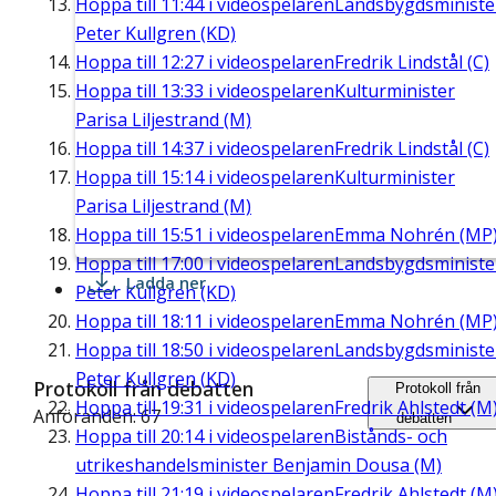
Hoppa till
11:44
i videospelaren
Landsbygdsministe
Peter Kullgren (KD)
Hoppa till
12:27
i videospelaren
Fredrik Lindstål (C)
Hoppa till
13:33
i videospelaren
Kulturminister
Parisa Liljestrand (M)
Hoppa till
14:37
i videospelaren
Fredrik Lindstål (C)
Hoppa till
15:14
i videospelaren
Kulturminister
Parisa Liljestrand (M)
Hoppa till
15:51
i videospelaren
Emma Nohrén (MP
Hoppa till
17:00
i videospelaren
Landsbygdsministe
Ladda ner
Peter Kullgren (KD)
Hoppa till
18:11
i videospelaren
Emma Nohrén (MP
Hoppa till
18:50
i videospelaren
Landsbygdsministe
Peter Kullgren (KD)
Protokoll från debatten
Protokoll från
Hoppa till
19:31
i videospelaren
Fredrik Ahlstedt (M
Anföranden: 67
debatten
Hoppa till
20:14
i videospelaren
Bistånds- och
utrikeshandelsminister Benjamin Dousa (M)
Hoppa till
21:19
i videospelaren
Fredrik Ahlstedt (M