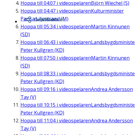
Hoppa till
04:07
i videospelaren
Björn Wiechel (S)
Hoppa till
04:47
i videospelaren
Kulturminister
Parisa Liljestrand (M)
Dela/Bädda in
Hoppa till
05:34
i videospelaren
Martin Kinnunen
(SD)
Hoppa till
06:43
i videospelaren
Landsbygdsministe
Peter Kullgren (KD)
Hoppa till
07:50
i videospelaren
Martin Kinnunen
(SD)
Hoppa till
08:33
i videospelaren
Landsbygdsministe
Peter Kullgren (KD)
Hoppa till
09:16
i videospelaren
Andrea Andersson
Tay (V)
Hoppa till
10:15
i videospelaren
Landsbygdsministe
Peter Kullgren (KD)
Hoppa till
11:04
i videospelaren
Andrea Andersson
Tay (V)