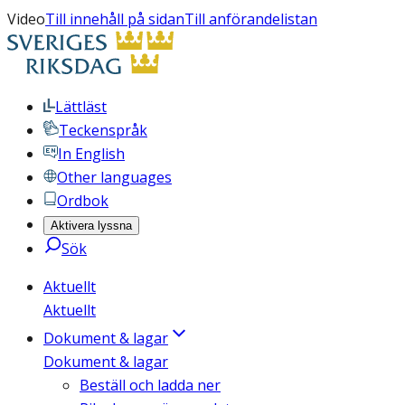
Video
Till innehåll på sidan
Till anförandelistan
Lättläst
Teckenspråk
In English
Other languages
Ordbok
Aktivera lyssna
Sök
Aktuellt
Aktuellt
Dokument & lagar
Dokument & lagar
Beställ och ladda ner