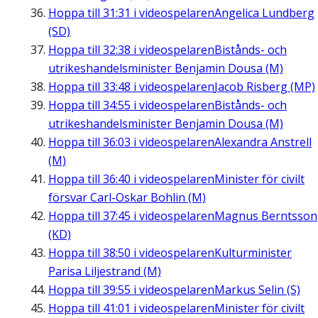
Hoppa till
31:31
i videospelaren
Angelica Lundberg
(SD)
Hoppa till
32:38
i videospelaren
Bistånds- och
utrikeshandelsminister Benjamin Dousa (M)
Hoppa till
33:48
i videospelaren
Jacob Risberg (MP)
Hoppa till
34:55
i videospelaren
Bistånds- och
utrikeshandelsminister Benjamin Dousa (M)
Hoppa till
36:03
i videospelaren
Alexandra Anstrell
(M)
Hoppa till
36:40
i videospelaren
Minister för civilt
försvar Carl-Oskar Bohlin (M)
Hoppa till
37:45
i videospelaren
Magnus Berntsson
(KD)
Hoppa till
38:50
i videospelaren
Kulturminister
Parisa Liljestrand (M)
Hoppa till
39:55
i videospelaren
Markus Selin (S)
Hoppa till
41:01
i videospelaren
Minister för civilt