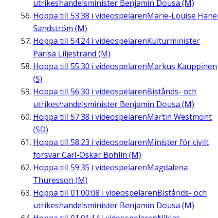
utrikeshandelsminister Benjamin Dousa (M)
Hoppa till
53:38
i videospelaren
Marie-Louise Häne
Sandström (M)
Hoppa till
54:24
i videospelaren
Kulturminister
Parisa Liljestrand (M)
Hoppa till
55:30
i videospelaren
Markus Kauppinen
(S)
Hoppa till
56:30
i videospelaren
Bistånds- och
utrikeshandelsminister Benjamin Dousa (M)
Hoppa till
57:38
i videospelaren
Martin Westmont
(SD)
Hoppa till
58:23
i videospelaren
Minister för civilt
försvar Carl-Oskar Bohlin (M)
Hoppa till
59:35
i videospelaren
Magdalena
Thuresson (M)
Hoppa till
01:00:08
i videospelaren
Bistånds- och
utrikeshandelsminister Benjamin Dousa (M)