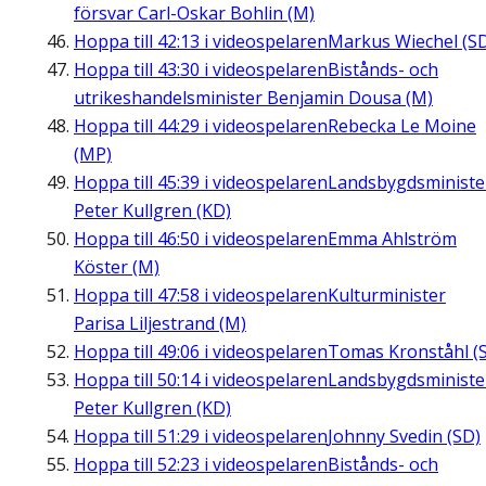
försvar Carl-Oskar Bohlin (M)
Hoppa till
42:13
i videospelaren
Markus Wiechel (S
Hoppa till
43:30
i videospelaren
Bistånds- och
utrikeshandelsminister Benjamin Dousa (M)
Hoppa till
44:29
i videospelaren
Rebecka Le Moine
(MP)
Hoppa till
45:39
i videospelaren
Landsbygdsministe
Peter Kullgren (KD)
Hoppa till
46:50
i videospelaren
Emma Ahlström
Köster (M)
Hoppa till
47:58
i videospelaren
Kulturminister
Parisa Liljestrand (M)
Hoppa till
49:06
i videospelaren
Tomas Kronståhl (S
Hoppa till
50:14
i videospelaren
Landsbygdsministe
Peter Kullgren (KD)
Hoppa till
51:29
i videospelaren
Johnny Svedin (SD)
Hoppa till
52:23
i videospelaren
Bistånds- och