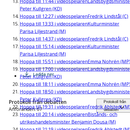
Hoppa till
11:44
i videospelaren
Landsbygdsministe
Peter Kullgren (KD)
Hoppa till
12:27
i videospelaren
Fredrik Lindstål (C)
Hoppa till
13:33
i videospelaren
Kulturminister
Parisa Liljestrand (M)
Hoppa till
14:37
i videospelaren
Fredrik Lindstål (C)
Hoppa till
15:14
i videospelaren
Kulturminister
Parisa Liljestrand (M)
Hoppa till
15:51
i videospelaren
Emma Nohrén (MP
Hoppa till
17:00
i videospelaren
Landsbygdsministe
Ladda ner
Peter Kullgren (KD)
Hoppa till
18:11
i videospelaren
Emma Nohrén (MP
Hoppa till
18:50
i videospelaren
Landsbygdsministe
Peter Kullgren (KD)
Protokoll från debatten
Protokoll från
Hoppa till
19:31
i videospelaren
Fredrik Ahlstedt (M
Anföranden: 67
debatten
Hoppa till
20:14
i videospelaren
Bistånds- och
utrikeshandelsminister Benjamin Dousa (M)
Hoppa till
21:19
i videospelaren
Fredrik Ahlstedt (M