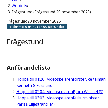
Webb-tv
Frågestund (Frågestund 20 november 2025)
Frågestund
20 november 2025
1 timme 5 minuter 50 sekunder
Frågestund
Anförandelista
Hoppa till
01:26
i videospelaren
Förste vice talman
Kenneth G Forslund
Hoppa till
02:04
i videospelaren
Björn Wiechel (S)
Hoppa till
03:03
i videospelaren
Kulturminister
Parisa Liljestrand (M)