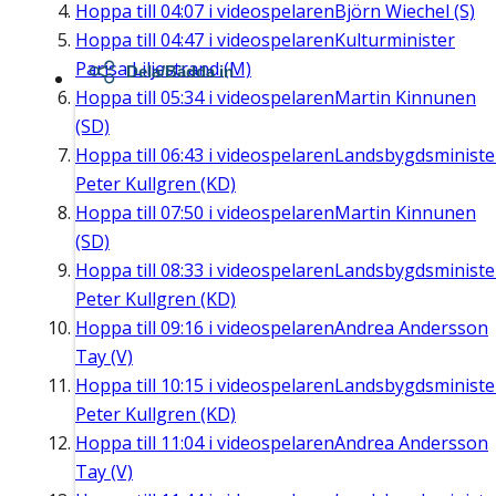
Hoppa till
04:07
i videospelaren
Björn Wiechel (S)
Hoppa till
04:47
i videospelaren
Kulturminister
Parisa Liljestrand (M)
Dela/Bädda in
Hoppa till
05:34
i videospelaren
Martin Kinnunen
(SD)
Hoppa till
06:43
i videospelaren
Landsbygdsministe
Peter Kullgren (KD)
Hoppa till
07:50
i videospelaren
Martin Kinnunen
(SD)
Hoppa till
08:33
i videospelaren
Landsbygdsministe
Peter Kullgren (KD)
Hoppa till
09:16
i videospelaren
Andrea Andersson
Tay (V)
Hoppa till
10:15
i videospelaren
Landsbygdsministe
Peter Kullgren (KD)
Hoppa till
11:04
i videospelaren
Andrea Andersson
Tay (V)