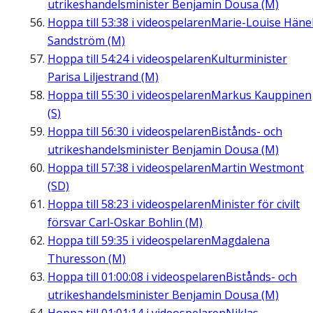
utrikeshandelsminister Benjamin Dousa (M)
Hoppa till
53:38
i videospelaren
Marie-Louise Häne
Sandström (M)
Hoppa till
54:24
i videospelaren
Kulturminister
Parisa Liljestrand (M)
Hoppa till
55:30
i videospelaren
Markus Kauppinen
(S)
Hoppa till
56:30
i videospelaren
Bistånds- och
utrikeshandelsminister Benjamin Dousa (M)
Hoppa till
57:38
i videospelaren
Martin Westmont
(SD)
Hoppa till
58:23
i videospelaren
Minister för civilt
försvar Carl-Oskar Bohlin (M)
Hoppa till
59:35
i videospelaren
Magdalena
Thuresson (M)
Hoppa till
01:00:08
i videospelaren
Bistånds- och
utrikeshandelsminister Benjamin Dousa (M)