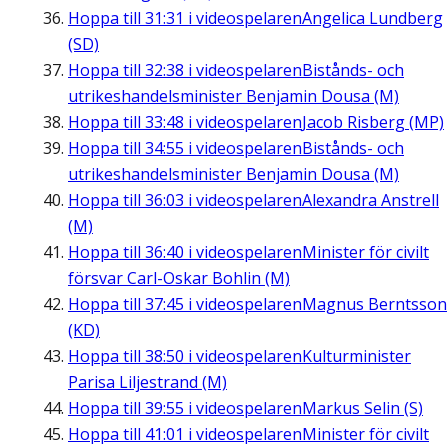
Hoppa till
31:31
i videospelaren
Angelica Lundberg
(SD)
Hoppa till
32:38
i videospelaren
Bistånds- och
utrikeshandelsminister Benjamin Dousa (M)
Hoppa till
33:48
i videospelaren
Jacob Risberg (MP)
Hoppa till
34:55
i videospelaren
Bistånds- och
utrikeshandelsminister Benjamin Dousa (M)
Hoppa till
36:03
i videospelaren
Alexandra Anstrell
(M)
Hoppa till
36:40
i videospelaren
Minister för civilt
försvar Carl-Oskar Bohlin (M)
Hoppa till
37:45
i videospelaren
Magnus Berntsson
(KD)
Hoppa till
38:50
i videospelaren
Kulturminister
Parisa Liljestrand (M)
Hoppa till
39:55
i videospelaren
Markus Selin (S)
Hoppa till
41:01
i videospelaren
Minister för civilt