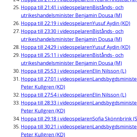
Hoppa till
21:41
i videospelaren
Bistånds- och
utrikeshandelsminister Benjamin Dousa (M)
Hoppa till
22:19
i videospelaren
Yusuf Aydin (KD)
Hoppa till
23:30
i videospelaren
Bistånds- och
utrikeshandelsminister Benjamin Dousa (M)
Hoppa till
24:29
i videospelaren
Yusuf Aydin (KD)
Hoppa till
25:11
i videospelaren
Bistånds- och
utrikeshandelsminister Benjamin Dousa (M)
Hoppa till
25:53
i videospelaren
Elin Nilsson (L)
Hoppa till
27:01
i videospelaren
Landsbygdsministe
Peter Kullgren (KD)
Hoppa till
27:54
i videospelaren
Elin Nilsson (L)
Hoppa till
28:33
i videospelaren
Landsbygdsministe
Peter Kullgren (KD)
Hoppa till
29:18
i videospelaren
Sofia Skönnbrink (S
Hoppa till
30:21
i videospelaren
Landsbygdsministe
Peter Kullgren (KD)