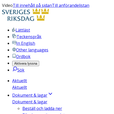
Video
Till innehåll på sidan
Till anförandelistan
Lättläst
Teckenspråk
In English
Other languages
Ordbok
Aktivera lyssna
Sök
Aktuellt
Aktuellt
Dokument & lagar
Dokument & lagar
Beställ och ladda ner