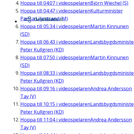
Hoppa till
04:07
i videospelaren
Björn Wiechel (S)
Hoppa till
04:47
i videospelaren
Kulturminister
Parisa Liljestrand (M)
Dela/Bädda in
Hoppa till
05:34
i videospelaren
Martin Kinnunen
(SD)
Hoppa till
06:43
i videospelaren
Landsbygdsministe
Peter Kullgren (KD)
Hoppa till
07:50
i videospelaren
Martin Kinnunen
(SD)
Hoppa till
08:33
i videospelaren
Landsbygdsministe
Peter Kullgren (KD)
Hoppa till
09:16
i videospelaren
Andrea Andersson
Tay (V)
Hoppa till
10:15
i videospelaren
Landsbygdsministe
Peter Kullgren (KD)
Hoppa till
11:04
i videospelaren
Andrea Andersson
Tay (V)