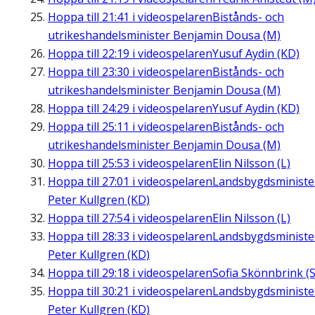
Hoppa till
21:41
i videospelaren
Bistånds- och
utrikeshandelsminister Benjamin Dousa (M)
Hoppa till
22:19
i videospelaren
Yusuf Aydin (KD)
Hoppa till
23:30
i videospelaren
Bistånds- och
utrikeshandelsminister Benjamin Dousa (M)
Hoppa till
24:29
i videospelaren
Yusuf Aydin (KD)
Hoppa till
25:11
i videospelaren
Bistånds- och
utrikeshandelsminister Benjamin Dousa (M)
Hoppa till
25:53
i videospelaren
Elin Nilsson (L)
Hoppa till
27:01
i videospelaren
Landsbygdsministe
Peter Kullgren (KD)
Hoppa till
27:54
i videospelaren
Elin Nilsson (L)
Hoppa till
28:33
i videospelaren
Landsbygdsministe
Peter Kullgren (KD)
Hoppa till
29:18
i videospelaren
Sofia Skönnbrink (S
Hoppa till
30:21
i videospelaren
Landsbygdsministe
Peter Kullgren (KD)