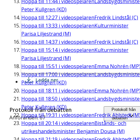
Hoppa till
11:44
i videospelaren
Landsbygdsministe
Peter Kullgren (KD)
Hoppa till
12:27
i videospelaren
Fredrik Lindstål (C)
Hoppa till
13:33
i videospelaren
Kulturminister
Parisa Liljestrand (M)
Hoppa till
14:37
i videospelaren
Fredrik Lindstål (C)
Hoppa till
15:14
i videospelaren
Kulturminister
Parisa Liljestrand (M)
Hoppa till
15:51
i videospelaren
Emma Nohrén (MP
Hoppa till
17:00
i videospelaren
Landsbygdsministe
Ladda ner
Peter Kullgren (KD)
Hoppa till
18:11
i videospelaren
Emma Nohrén (MP
Hoppa till
18:50
i videospelaren
Landsbygdsministe
Peter Kullgren (KD)
Protokoll från debatten
Protokoll från
Hoppa till
19:31
i videospelaren
Fredrik Ahlstedt (M
Anföranden: 67
debatten
Hoppa till
20:14
i videospelaren
Bistånds- och
utrikeshandelsminister Benjamin Dousa (M)
Hoppa till
21:19
i videospelaren
Fredrik Ahlstedt (M