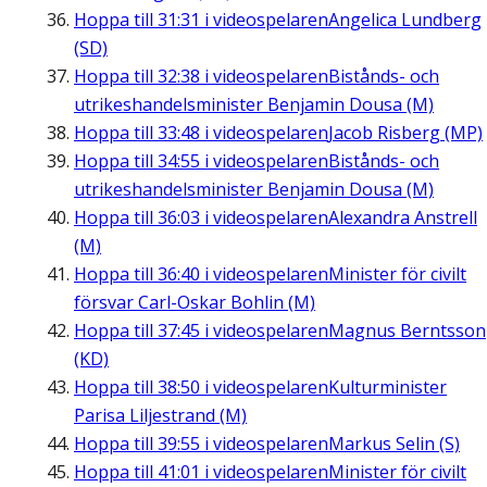
Hoppa till
31:31
i videospelaren
Angelica Lundberg
(SD)
Hoppa till
32:38
i videospelaren
Bistånds- och
utrikeshandelsminister Benjamin Dousa (M)
Hoppa till
33:48
i videospelaren
Jacob Risberg (MP)
Hoppa till
34:55
i videospelaren
Bistånds- och
utrikeshandelsminister Benjamin Dousa (M)
Hoppa till
36:03
i videospelaren
Alexandra Anstrell
(M)
Hoppa till
36:40
i videospelaren
Minister för civilt
försvar Carl-Oskar Bohlin (M)
Hoppa till
37:45
i videospelaren
Magnus Berntsson
(KD)
Hoppa till
38:50
i videospelaren
Kulturminister
Parisa Liljestrand (M)
Hoppa till
39:55
i videospelaren
Markus Selin (S)
Hoppa till
41:01
i videospelaren
Minister för civilt