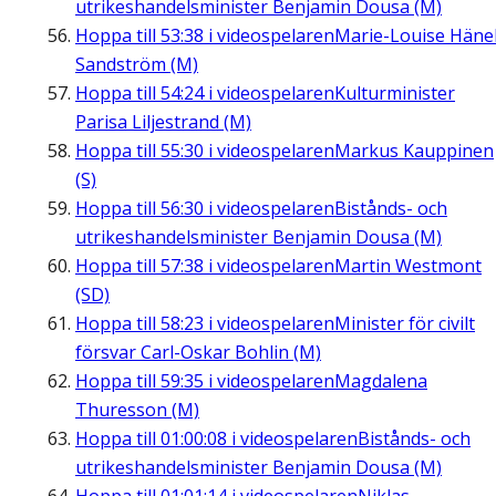
utrikeshandelsminister Benjamin Dousa (M)
Hoppa till
53:38
i videospelaren
Marie-Louise Häne
Sandström (M)
Hoppa till
54:24
i videospelaren
Kulturminister
Parisa Liljestrand (M)
Hoppa till
55:30
i videospelaren
Markus Kauppinen
(S)
Hoppa till
56:30
i videospelaren
Bistånds- och
utrikeshandelsminister Benjamin Dousa (M)
Hoppa till
57:38
i videospelaren
Martin Westmont
(SD)
Hoppa till
58:23
i videospelaren
Minister för civilt
försvar Carl-Oskar Bohlin (M)
Hoppa till
59:35
i videospelaren
Magdalena
Thuresson (M)
Hoppa till
01:00:08
i videospelaren
Bistånds- och
utrikeshandelsminister Benjamin Dousa (M)