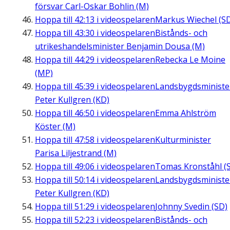
försvar Carl-Oskar Bohlin (M)
Hoppa till
42:13
i videospelaren
Markus Wiechel (S
Hoppa till
43:30
i videospelaren
Bistånds- och
utrikeshandelsminister Benjamin Dousa (M)
Hoppa till
44:29
i videospelaren
Rebecka Le Moine
(MP)
Hoppa till
45:39
i videospelaren
Landsbygdsministe
Peter Kullgren (KD)
Hoppa till
46:50
i videospelaren
Emma Ahlström
Köster (M)
Hoppa till
47:58
i videospelaren
Kulturminister
Parisa Liljestrand (M)
Hoppa till
49:06
i videospelaren
Tomas Kronståhl (S
Hoppa till
50:14
i videospelaren
Landsbygdsministe
Peter Kullgren (KD)
Hoppa till
51:29
i videospelaren
Johnny Svedin (SD)
Hoppa till
52:23
i videospelaren
Bistånds- och