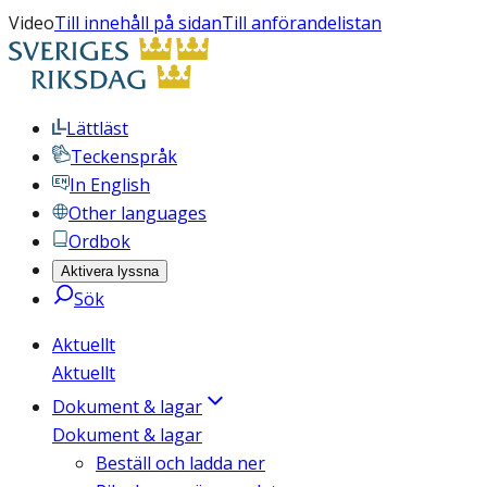
Video
Till innehåll på sidan
Till anförandelistan
Lättläst
Teckenspråk
In English
Other languages
Ordbok
Aktivera lyssna
Sök
Aktuellt
Aktuellt
Dokument & lagar
Dokument & lagar
Beställ och ladda ner