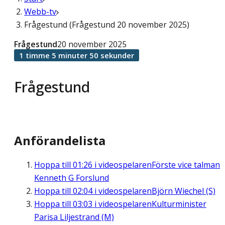
Webb-tv
Frågestund (Frågestund 20 november 2025)
Frågestund
20 november 2025
1 timme 5 minuter 50 sekunder
Frågestund
Anförandelista
Hoppa till
01:26
i videospelaren
Förste vice talman
Kenneth G Forslund
Hoppa till
02:04
i videospelaren
Björn Wiechel (S)
Hoppa till
03:03
i videospelaren
Kulturminister
Parisa Liljestrand (M)