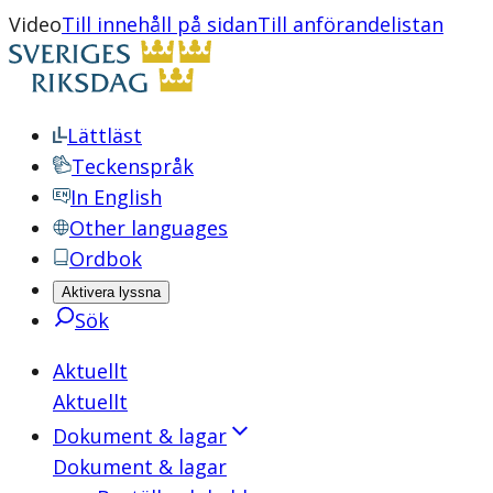
Video
Till innehåll på sidan
Till anförandelistan
Lättläst
Teckenspråk
In English
Other languages
Ordbok
Aktivera lyssna
Sök
Aktuellt
Aktuellt
Dokument & lagar
Dokument & lagar