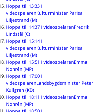
Hoppa till
13:33
i
videospelaren
Kulturminister Parisa
Liljestrand (M)
Hoppa till
14:37
i videospelaren
Fredrik
Lindstål (C)
Hoppa till
15:14
i
videospelaren
Kulturminister Parisa
Liljestrand (M)
Hoppa till
15:51
i videospelaren
Emma
Nohrén (MP)
Hoppa till
17:00
i
videospelaren
Landsbygdsminister Peter
Kullgren (KD)
Hoppa till
18:11
i videospelaren
Emma
Nohrén (MP)
Hoppa till
18:50
i