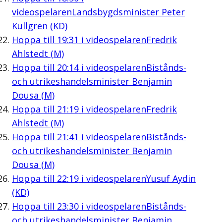
videospelaren
Landsbygdsminister Peter
Kullgren (KD)
Hoppa till
19:31
i videospelaren
Fredrik
Ahlstedt (M)
Hoppa till
20:14
i videospelaren
Bistånds-
och utrikeshandelsminister Benjamin
Dousa (M)
Hoppa till
21:19
i videospelaren
Fredrik
Ahlstedt (M)
Hoppa till
21:41
i videospelaren
Bistånds-
och utrikeshandelsminister Benjamin
Dousa (M)
Hoppa till
22:19
i videospelaren
Yusuf Aydin
(KD)
Hoppa till
23:30
i videospelaren
Bistånds-
och utrikeshandelsminister Benjamin