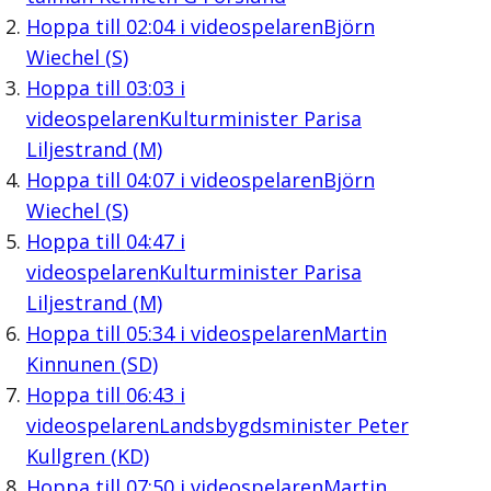
Hoppa till
02:04
i videospelaren
Björn
Wiechel (S)
Hoppa till
03:03
i
videospelaren
Kulturminister Parisa
Liljestrand (M)
Hoppa till
04:07
i videospelaren
Björn
Wiechel (S)
Hoppa till
04:47
i
videospelaren
Kulturminister Parisa
Liljestrand (M)
Hoppa till
05:34
i videospelaren
Martin
Kinnunen (SD)
Hoppa till
06:43
i
videospelaren
Landsbygdsminister Peter
Kullgren (KD)
Hoppa till
07:50
i videospelaren
Martin