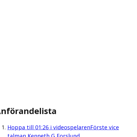
nförandelista
Hoppa till
01:26
i videospelaren
Förste vice
talman Kenneth G Forslund