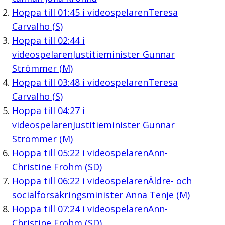
Hoppa till
01:45
i videospelaren
Teresa
Carvalho (S)
Hoppa till
02:44
i
videospelaren
Justitieminister Gunnar
Strömmer (M)
Hoppa till
03:48
i videospelaren
Teresa
Carvalho (S)
Hoppa till
04:27
i
videospelaren
Justitieminister Gunnar
Strömmer (M)
Hoppa till
05:22
i videospelaren
Ann-
Christine Frohm (SD)
Hoppa till
06:22
i videospelaren
Äldre- och
socialförsäkringsminister Anna Tenje (M)
Hoppa till
07:24
i videospelaren
Ann-
Christine Frohm (SD)