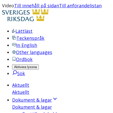
Video
Till innehåll på sidan
Till anförandelistan
Lättläst
Teckenspråk
In English
Other languages
Ordbok
Aktivera lyssna
Sök
Aktuellt
Aktuellt
Dokument & lagar
Dokument & lagar