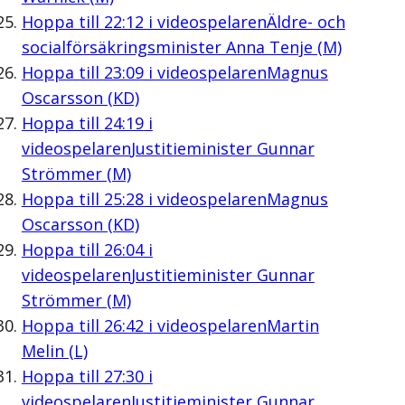
Hoppa till
22:12
i videospelaren
Äldre- och
socialförsäkringsminister Anna Tenje (M)
Hoppa till
23:09
i videospelaren
Magnus
Oscarsson (KD)
Hoppa till
24:19
i
videospelaren
Justitieminister Gunnar
Strömmer (M)
Hoppa till
25:28
i videospelaren
Magnus
Oscarsson (KD)
Hoppa till
26:04
i
videospelaren
Justitieminister Gunnar
Strömmer (M)
Hoppa till
26:42
i videospelaren
Martin
Melin (L)
Hoppa till
27:30
i
videospelaren
Justitieminister Gunnar