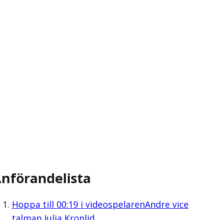
nförandelista
Hoppa till
00:19
i videospelaren
Andre vice
talman Julia Kronlid