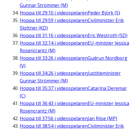
Gunnar Strömmer (M)
Hoppa till
29:10
i videospelaren
Peder Björk (S)
Hoppa till
29:59
i videospelaren
Civilminister Erik
Slottner (KD)
Hoppa till
31:16
i videospelaren
Eric Westroth (SD)
Hoppa till
32:14
i videospelaren
EU-minister Jessica
Rosencrantz (M)
Hoppa till
33:26
i videospelaren
Gudrun Nordborg
(V)
Hoppa till
34:26
i videospelaren
Justitieminister
Gunnar Strömmer (M)
Hoppa till
35:37
i videospelaren
Catarina Deremar
(C)
Hoppa till
36:43
i videospelaren
EU-minister Jessica
Rosencrantz (M)
Hoppa till
37:56
i videospelaren
Jan Riise (MP)
Hoppa till
38:54
i videospelaren
Civilminister Erik