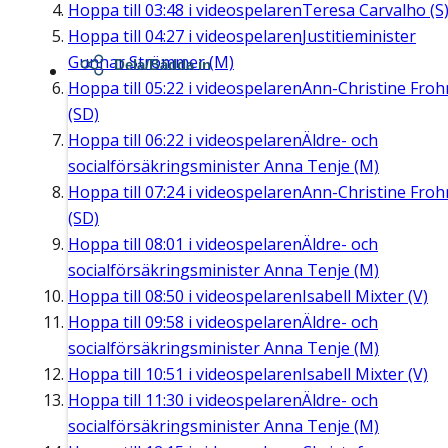
Hoppa till
03:48
i videospelaren
Teresa Carvalho (S
Hoppa till
04:27
i videospelaren
Justitieminister
Gunnar Strömmer (M)
Dela/Bädda in
Hoppa till
05:22
i videospelaren
Ann-Christine Fro
(SD)
Hoppa till
06:22
i videospelaren
Äldre- och
socialförsäkringsminister Anna Tenje (M)
Hoppa till
07:24
i videospelaren
Ann-Christine Fro
(SD)
Hoppa till
08:01
i videospelaren
Äldre- och
socialförsäkringsminister Anna Tenje (M)
Hoppa till
08:50
i videospelaren
Isabell Mixter (V)
Hoppa till
09:58
i videospelaren
Äldre- och
socialförsäkringsminister Anna Tenje (M)
Hoppa till
10:51
i videospelaren
Isabell Mixter (V)
Hoppa till
11:30
i videospelaren
Äldre- och
socialförsäkringsminister Anna Tenje (M)