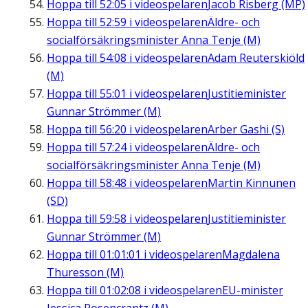
Hoppa till
52:05
i videospelaren
Jacob Risberg (MP)
Hoppa till
52:59
i videospelaren
Äldre- och
socialförsäkringsminister Anna Tenje (M)
Hoppa till
54:08
i videospelaren
Adam Reuterskiöld
(M)
Hoppa till
55:01
i videospelaren
Justitieminister
Gunnar Strömmer (M)
Hoppa till
56:20
i videospelaren
Arber Gashi (S)
Hoppa till
57:24
i videospelaren
Äldre- och
socialförsäkringsminister Anna Tenje (M)
Hoppa till
58:48
i videospelaren
Martin Kinnunen
(SD)
Hoppa till
59:58
i videospelaren
Justitieminister
Gunnar Strömmer (M)
Hoppa till
01:01:01
i videospelaren
Magdalena
Thuresson (M)
Hoppa till
01:02:08
i videospelaren
EU-minister