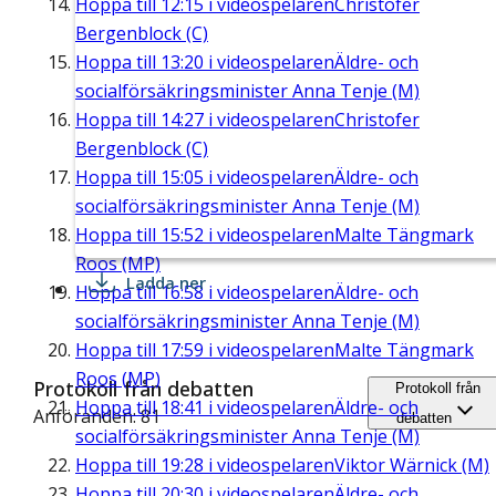
Hoppa till
12:15
i videospelaren
Christofer
Bergenblock (C)
Hoppa till
13:20
i videospelaren
Äldre- och
socialförsäkringsminister Anna Tenje (M)
Hoppa till
14:27
i videospelaren
Christofer
Bergenblock (C)
Hoppa till
15:05
i videospelaren
Äldre- och
socialförsäkringsminister Anna Tenje (M)
Hoppa till
15:52
i videospelaren
Malte Tängmark
Roos (MP)
Ladda ner
Hoppa till
16:58
i videospelaren
Äldre- och
socialförsäkringsminister Anna Tenje (M)
Hoppa till
17:59
i videospelaren
Malte Tängmark
Roos (MP)
Protokoll från debatten
Protokoll från
Hoppa till
18:41
i videospelaren
Äldre- och
Anföranden: 81
debatten
socialförsäkringsminister Anna Tenje (M)
Hoppa till
19:28
i videospelaren
Viktor Wärnick (M)
Hoppa till
20:30
i videospelaren
Äldre- och