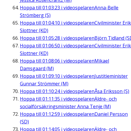
Jessica Rosencrantz (M)
Hoppa till
01:03:23
i videospelaren
Anna-Belle
Strömberg (S)
Hoppa till
01:04:10
i videospelaren
Civilminister Erik
Slottner (KD)
Hoppa till
01:05:28
i videospelaren
Björn Tidland (S
Hoppa till
01:06:50
i videospelaren
Civilminister Erik
Slottner (KD)
Hoppa till
01:08:06
i videospelaren
Mikael
Damsgaard (M)
Hoppa till
01:09:10
i videospelaren
Justitieminister
Gunnar Strömmer (M)
Hoppa till
01:10:24
i videospelaren
Åsa Eriksson (S)
Hoppa till
01:11:35
i videospelaren
Äldre- och
socialförsäkringsminister Anna Tenje (M)
Hoppa till
01:12:59
i videospelaren
Daniel Persson
(SD)
Hoppa till
01:14:05
i videospelaren
Äldre- och