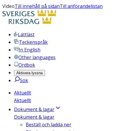
Video
Till innehåll på sidan
Till anförandelistan
Lättläst
Teckenspråk
In English
Other languages
Ordbok
Aktivera lyssna
Sök
Aktuellt
Aktuellt
Dokument & lagar
Dokument & lagar
Beställ och ladda ner