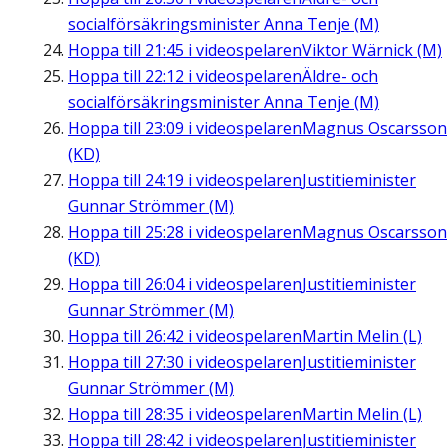
socialförsäkringsminister Anna Tenje (M)
Hoppa till
21:45
i videospelaren
Viktor Wärnick (M)
Hoppa till
22:12
i videospelaren
Äldre- och
socialförsäkringsminister Anna Tenje (M)
Hoppa till
23:09
i videospelaren
Magnus Oscarsson
(KD)
Hoppa till
24:19
i videospelaren
Justitieminister
Gunnar Strömmer (M)
Hoppa till
25:28
i videospelaren
Magnus Oscarsson
(KD)
Hoppa till
26:04
i videospelaren
Justitieminister
Gunnar Strömmer (M)
Hoppa till
26:42
i videospelaren
Martin Melin (L)
Hoppa till
27:30
i videospelaren
Justitieminister
Gunnar Strömmer (M)
Hoppa till
28:35
i videospelaren
Martin Melin (L)
Hoppa till
28:42
i videospelaren
Justitieminister