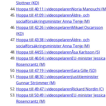
Slottner (KD)
Hoppa till
40:11
i videospelaren
Noria Manouchi (M
Hoppa till
41:09
i videospelaren
Äldre- och
socialförsäkringsminister Anna Tenje (M)
Hoppa till
42:26
i videospelaren
Mikael Oscarsson
(KD)
Hoppa till
43:38
i videospelaren
Äldre- och
socialförsäkringsminister Anna Tenje (M)
Hoppa till
44:55
i videospelaren
Åsa Karlsson (S)
Hoppa till
46:04
i videospelaren
EU-minister Jessica
Rosencrantz (M)
Hoppa till
47:19
i videospelaren
Sara Gille (SD)
Hoppa till
48:30
i videospelaren
Justitieminister
Gunnar Strömmer (M)
Hoppa till
49:47
i videospelaren
Rickard Nordin (C)
Hoppa till
50:49
i videospelaren
EU-minister Jessica
Rosencrantz (M)