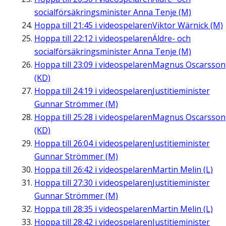
socialförsäkringsminister Anna Tenje (M)
Hoppa till
21:45
i videospelaren
Viktor Wärnick (M)
Hoppa till
22:12
i videospelaren
Äldre- och
socialförsäkringsminister Anna Tenje (M)
Hoppa till
23:09
i videospelaren
Magnus Oscarsson
(KD)
Hoppa till
24:19
i videospelaren
Justitieminister
Gunnar Strömmer (M)
Hoppa till
25:28
i videospelaren
Magnus Oscarsson
(KD)
Hoppa till
26:04
i videospelaren
Justitieminister
Gunnar Strömmer (M)
Hoppa till
26:42
i videospelaren
Martin Melin (L)
Hoppa till
27:30
i videospelaren
Justitieminister
Gunnar Strömmer (M)
Hoppa till
28:35
i videospelaren
Martin Melin (L)
Hoppa till
28:42
i videospelaren
Justitieminister