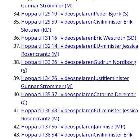
Gunnar Strömmer (M)
Hoppa till
29:10
i videospelaren
Peder Björk (S)
Hoppa till
29:59
i videospelaren
Civilminister Erik
Slottner (KD)
Hoppa till
31:16
i videospelaren
Eric Westroth (SD)
Hoppa till
32:14
i videospelaren
EU-minister Jessica
Rosencrantz (M)
Hoppa till
33:26
i videospelaren
Gudrun Nordborg
(V)
Hoppa till
34:26
i videospelaren
Justitieminister
Gunnar Strömmer (M)
Hoppa till
35:37
i videospelaren
Catarina Deremar
(C)
Hoppa till
36:43
i videospelaren
EU-minister Jessica
Rosencrantz (M)
Hoppa till
37:56
i videospelaren
Jan Riise (MP)
Hoppa till
38:54
i videospelaren
Civilminister Erik