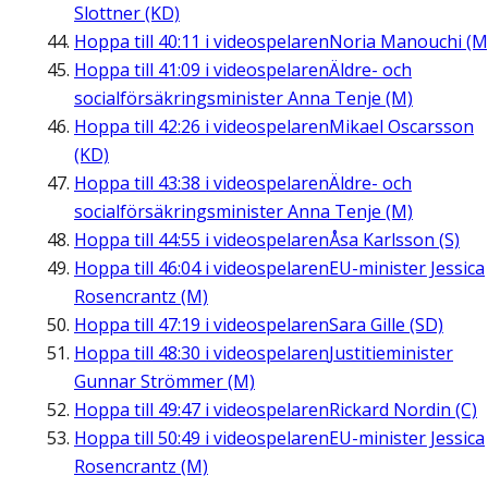
Slottner (KD)
Hoppa till
40:11
i videospelaren
Noria Manouchi (M
Hoppa till
41:09
i videospelaren
Äldre- och
socialförsäkringsminister Anna Tenje (M)
Hoppa till
42:26
i videospelaren
Mikael Oscarsson
(KD)
Hoppa till
43:38
i videospelaren
Äldre- och
socialförsäkringsminister Anna Tenje (M)
Hoppa till
44:55
i videospelaren
Åsa Karlsson (S)
Hoppa till
46:04
i videospelaren
EU-minister Jessica
Rosencrantz (M)
Hoppa till
47:19
i videospelaren
Sara Gille (SD)
Hoppa till
48:30
i videospelaren
Justitieminister
Gunnar Strömmer (M)
Hoppa till
49:47
i videospelaren
Rickard Nordin (C)
Hoppa till
50:49
i videospelaren
EU-minister Jessica
Rosencrantz (M)