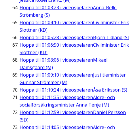
Jessica Rosencrantz (M)
Hoppa till
01:03:23
i videospelaren
Anna-Belle
Strömberg (S)
Hoppa till
01:04:10
i videospelaren
Civilminister Erik
Slottner (KD)
Hoppa till
01:05:28
i videospelaren
Björn Tidland (S
Hoppa till
01:06:50
i videospelaren
Civilminister Erik
Slottner (KD)
Hoppa till
01:08:06
i videospelaren
Mikael
Damsgaard (M)
Hoppa till
01:09:10
i videospelaren
Justitieminister
Gunnar Strömmer (M)
Hoppa till
01:10:24
i videospelaren
Åsa Eriksson (S)
Hoppa till
01:11:35
i videospelaren
Äldre- och
socialförsäkringsminister Anna Tenje (M)
Hoppa till
01:12:59
i videospelaren
Daniel Persson
(SD)
Hoppa till
01:14:05
i videospelaren
Äldre- och