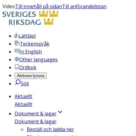
Video
Till innehåll på sidan
Till anförandelistan
Lättläst
Teckenspråk
In English
Other languages
Ordbok
Aktivera lyssna
Sök
Aktuellt
Aktuellt
Dokument & lagar
Dokument & lagar
Beställ och ladda ner