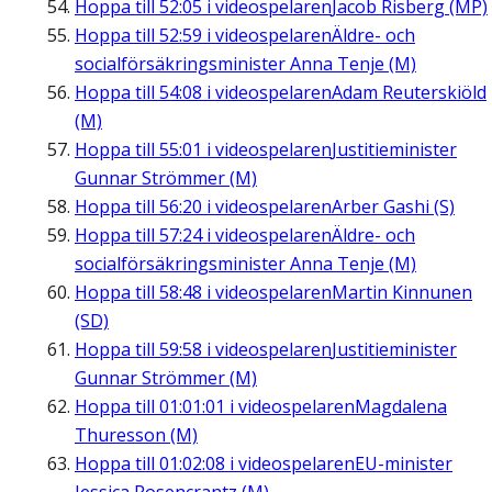
Hoppa till
52:05
i videospelaren
Jacob Risberg (MP)
Hoppa till
52:59
i videospelaren
Äldre- och
socialförsäkringsminister Anna Tenje (M)
Hoppa till
54:08
i videospelaren
Adam Reuterskiöld
(M)
Hoppa till
55:01
i videospelaren
Justitieminister
Gunnar Strömmer (M)
Hoppa till
56:20
i videospelaren
Arber Gashi (S)
Hoppa till
57:24
i videospelaren
Äldre- och
socialförsäkringsminister Anna Tenje (M)
Hoppa till
58:48
i videospelaren
Martin Kinnunen
(SD)
Hoppa till
59:58
i videospelaren
Justitieminister
Gunnar Strömmer (M)
Hoppa till
01:01:01
i videospelaren
Magdalena
Thuresson (M)
Hoppa till
01:02:08
i videospelaren
EU-minister