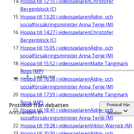
Hoppa till
12:15
i videospelaren
Christofer
Bergenblock (C)
Hoppa till
13:20
i videospelaren
Äldre- och
socialförsäkringsminister Anna Tenje (M)
Hoppa till
14:27
i videospelaren
Christofer
Bergenblock (C)
Hoppa till
15:05
i videospelaren
Äldre- och
socialförsäkringsminister Anna Tenje (M)
Hoppa till
15:52
i videospelaren
Malte Tängmark
Roos (MP)
Ladda ner
Hoppa till
16:58
i videospelaren
Äldre- och
socialförsäkringsminister Anna Tenje (M)
Hoppa till
17:59
i videospelaren
Malte Tängmark
Roos (MP)
Protokoll från debatten
Protokoll från
Hoppa till
18:41
i videospelaren
Äldre- och
Anföranden: 81
debatten
socialförsäkringsminister Anna Tenje (M)
Hoppa till
19:28
i videospelaren
Viktor Wärnick (M)
Hoppa till
20:30
i videospelaren
Äldre- och