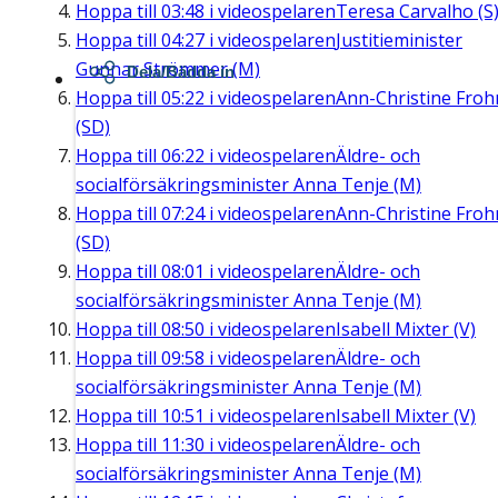
Hoppa till
03:48
i videospelaren
Teresa Carvalho (S
Hoppa till
04:27
i videospelaren
Justitieminister
Gunnar Strömmer (M)
Dela/Bädda in
Hoppa till
05:22
i videospelaren
Ann-Christine Fro
(SD)
Hoppa till
06:22
i videospelaren
Äldre- och
socialförsäkringsminister Anna Tenje (M)
Hoppa till
07:24
i videospelaren
Ann-Christine Fro
(SD)
Hoppa till
08:01
i videospelaren
Äldre- och
socialförsäkringsminister Anna Tenje (M)
Hoppa till
08:50
i videospelaren
Isabell Mixter (V)
Hoppa till
09:58
i videospelaren
Äldre- och
socialförsäkringsminister Anna Tenje (M)
Hoppa till
10:51
i videospelaren
Isabell Mixter (V)
Hoppa till
11:30
i videospelaren
Äldre- och
socialförsäkringsminister Anna Tenje (M)