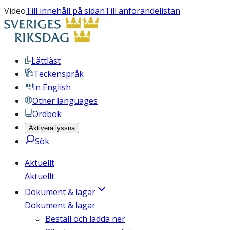
Video
Till innehåll på sidan
Till anförandelistan
Lättläst
Teckenspråk
In English
Other languages
Ordbok
Aktivera lyssna
Sök
Aktuellt
Aktuellt
Dokument & lagar
Dokument & lagar
Beställ och ladda ner