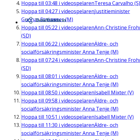
Hoppa till
03:48
i videospelaren
Teresa Carvalho (S
Hoppa till
04:27
i videospelaren
Justitieminister
Gunnar Strömmer (M)
Dela/Bädda in
Hoppa till
05:22
i videospelaren
Ann-Christine Fro
(SD)
Hoppa till
06:22
i videospelaren
Äldre- och
socialförsäkringsminister Anna Tenje (M)
Hoppa till
07:24
i videospelaren
Ann-Christine Fro
(SD)
Hoppa till
08:01
i videospelaren
Äldre- och
socialförsäkringsminister Anna Tenje (M)
Hoppa till
08:50
i videospelaren
Isabell Mixter (V)
Hoppa till
09:58
i videospelaren
Äldre- och
socialförsäkringsminister Anna Tenje (M)
Hoppa till
10:51
i videospelaren
Isabell Mixter (V)
Hoppa till
11:30
i videospelaren
Äldre- och
socialförsäkringsminister Anna Tenje (M)