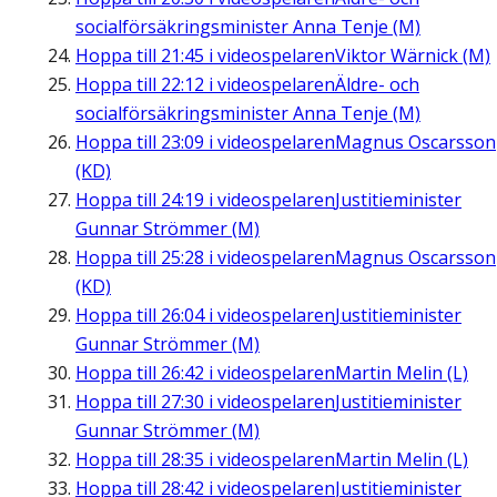
socialförsäkringsminister Anna Tenje (M)
Hoppa till
21:45
i videospelaren
Viktor Wärnick (M)
Hoppa till
22:12
i videospelaren
Äldre- och
socialförsäkringsminister Anna Tenje (M)
Hoppa till
23:09
i videospelaren
Magnus Oscarsson
(KD)
Hoppa till
24:19
i videospelaren
Justitieminister
Gunnar Strömmer (M)
Hoppa till
25:28
i videospelaren
Magnus Oscarsson
(KD)
Hoppa till
26:04
i videospelaren
Justitieminister
Gunnar Strömmer (M)
Hoppa till
26:42
i videospelaren
Martin Melin (L)
Hoppa till
27:30
i videospelaren
Justitieminister
Gunnar Strömmer (M)
Hoppa till
28:35
i videospelaren
Martin Melin (L)
Hoppa till
28:42
i videospelaren
Justitieminister