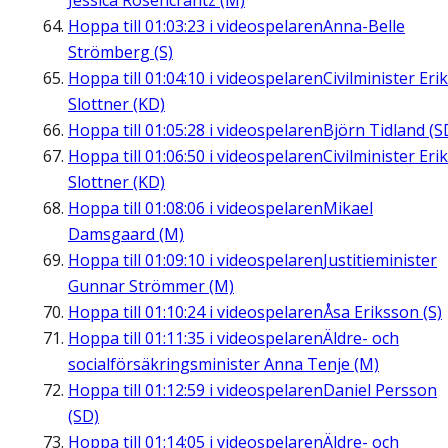
Jessica Rosencrantz (M)
Hoppa till
01:03:23
i videospelaren
Anna-Belle
Strömberg (S)
Hoppa till
01:04:10
i videospelaren
Civilminister Erik
Slottner (KD)
Hoppa till
01:05:28
i videospelaren
Björn Tidland (S
Hoppa till
01:06:50
i videospelaren
Civilminister Erik
Slottner (KD)
Hoppa till
01:08:06
i videospelaren
Mikael
Damsgaard (M)
Hoppa till
01:09:10
i videospelaren
Justitieminister
Gunnar Strömmer (M)
Hoppa till
01:10:24
i videospelaren
Åsa Eriksson (S)
Hoppa till
01:11:35
i videospelaren
Äldre- och
socialförsäkringsminister Anna Tenje (M)
Hoppa till
01:12:59
i videospelaren
Daniel Persson
(SD)
Hoppa till
01:14:05
i videospelaren
Äldre- och