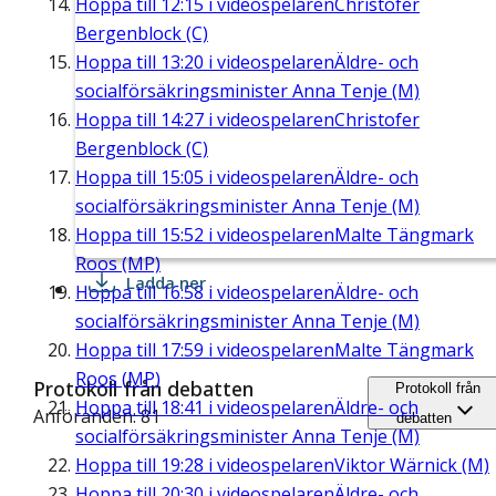
Hoppa till
12:15
i videospelaren
Christofer
Bergenblock (C)
Hoppa till
13:20
i videospelaren
Äldre- och
socialförsäkringsminister Anna Tenje (M)
Hoppa till
14:27
i videospelaren
Christofer
Bergenblock (C)
Hoppa till
15:05
i videospelaren
Äldre- och
socialförsäkringsminister Anna Tenje (M)
Hoppa till
15:52
i videospelaren
Malte Tängmark
Roos (MP)
Ladda ner
Hoppa till
16:58
i videospelaren
Äldre- och
socialförsäkringsminister Anna Tenje (M)
Hoppa till
17:59
i videospelaren
Malte Tängmark
Roos (MP)
Protokoll från debatten
Protokoll från
Hoppa till
18:41
i videospelaren
Äldre- och
Anföranden: 81
debatten
socialförsäkringsminister Anna Tenje (M)
Hoppa till
19:28
i videospelaren
Viktor Wärnick (M)
Hoppa till
20:30
i videospelaren
Äldre- och