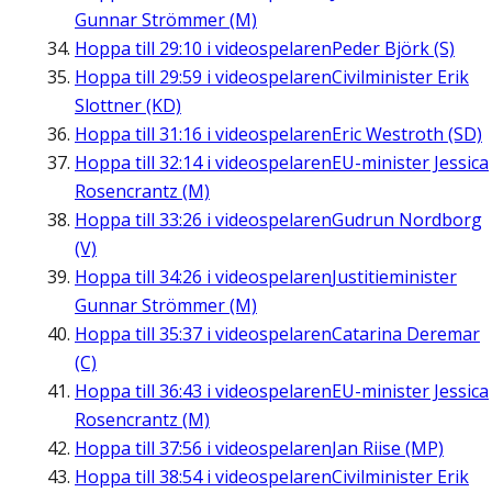
Gunnar Strömmer (M)
Hoppa till
29:10
i videospelaren
Peder Björk (S)
Hoppa till
29:59
i videospelaren
Civilminister Erik
Slottner (KD)
Hoppa till
31:16
i videospelaren
Eric Westroth (SD)
Hoppa till
32:14
i videospelaren
EU-minister Jessica
Rosencrantz (M)
Hoppa till
33:26
i videospelaren
Gudrun Nordborg
(V)
Hoppa till
34:26
i videospelaren
Justitieminister
Gunnar Strömmer (M)
Hoppa till
35:37
i videospelaren
Catarina Deremar
(C)
Hoppa till
36:43
i videospelaren
EU-minister Jessica
Rosencrantz (M)
Hoppa till
37:56
i videospelaren
Jan Riise (MP)
Hoppa till
38:54
i videospelaren
Civilminister Erik