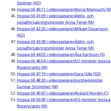
Slottner (KD)
Hoppa till
40:11
i videospelaren
Noria Manouchi (M
Hoppa till
41:09
i videospelaren
Äldre- och
socialförsäkringsminister Anna Tenje (M)
Hoppa till
42:26
i videospelaren
Mikael Oscarsson
(KD)
Hoppa till
43:38
i videospelaren
Äldre- och
socialförsäkringsminister Anna Tenje (M)
Hoppa till
44:55
i videospelaren
Åsa Karlsson (S)
Hoppa till
46:04
i videospelaren
EU-minister Jessica
Rosencrantz (M)
Hoppa till
47:19
i videospelaren
Sara Gille (SD)
Hoppa till
48:30
i videospelaren
Justitieminister
Gunnar Strömmer (M)
Hoppa till
49:47
i videospelaren
Rickard Nordin (C)
Hoppa till
50:49
i videospelaren
EU-minister Jessica
Rosencrantz (M)