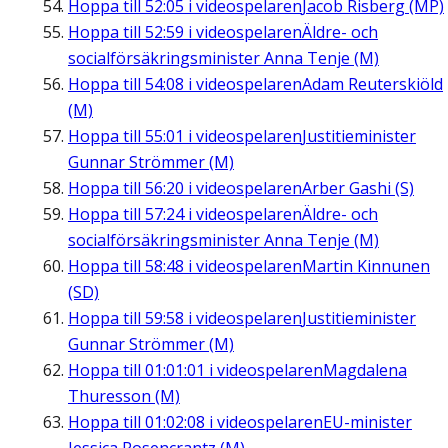
Hoppa till
52:05
i videospelaren
Jacob Risberg (MP)
Hoppa till
52:59
i videospelaren
Äldre- och
socialförsäkringsminister Anna Tenje (M)
Hoppa till
54:08
i videospelaren
Adam Reuterskiöld
(M)
Hoppa till
55:01
i videospelaren
Justitieminister
Gunnar Strömmer (M)
Hoppa till
56:20
i videospelaren
Arber Gashi (S)
Hoppa till
57:24
i videospelaren
Äldre- och
socialförsäkringsminister Anna Tenje (M)
Hoppa till
58:48
i videospelaren
Martin Kinnunen
(SD)
Hoppa till
59:58
i videospelaren
Justitieminister
Gunnar Strömmer (M)
Hoppa till
01:01:01
i videospelaren
Magdalena
Thuresson (M)
Hoppa till
01:02:08
i videospelaren
EU-minister