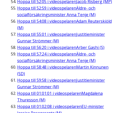
Hoppa till
52:05
i videospelaren
Jacob Risberg (MP)
Hoppa till
52:59
i videospelaren
Äldre- och
socialförsäkringsminister Anna Tenje (M)
Hoppa till
54:08
i videospelaren
Adam Reuterskiöld
(M)
Hoppa till
55:01
i videospelaren
Justitieminister
Gunnar Strömmer (M)
Hoppa till
56:20
i videospelaren
Arber Gashi (S)
Hoppa till
57:24
i videospelaren
Äldre- och
socialförsäkringsminister Anna Tenje (M)
Hoppa till
58:48
i videospelaren
Martin Kinnunen
(SD)
Hoppa till
59:58
i videospelaren
Justitieminister
Gunnar Strömmer (M)
Hoppa till
01:01:01
i videospelaren
Magdalena
Thuresson (M)
Hoppa till
01:02:08
i videospelaren
EU-minister