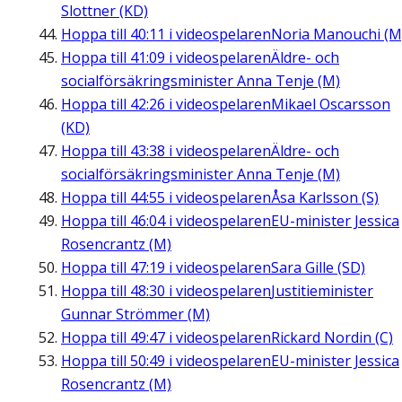
Slottner (KD)
Hoppa till
40:11
i videospelaren
Noria Manouchi (M
Hoppa till
41:09
i videospelaren
Äldre- och
socialförsäkringsminister Anna Tenje (M)
Hoppa till
42:26
i videospelaren
Mikael Oscarsson
(KD)
Hoppa till
43:38
i videospelaren
Äldre- och
socialförsäkringsminister Anna Tenje (M)
Hoppa till
44:55
i videospelaren
Åsa Karlsson (S)
Hoppa till
46:04
i videospelaren
EU-minister Jessica
Rosencrantz (M)
Hoppa till
47:19
i videospelaren
Sara Gille (SD)
Hoppa till
48:30
i videospelaren
Justitieminister
Gunnar Strömmer (M)
Hoppa till
49:47
i videospelaren
Rickard Nordin (C)
Hoppa till
50:49
i videospelaren
EU-minister Jessica
Rosencrantz (M)