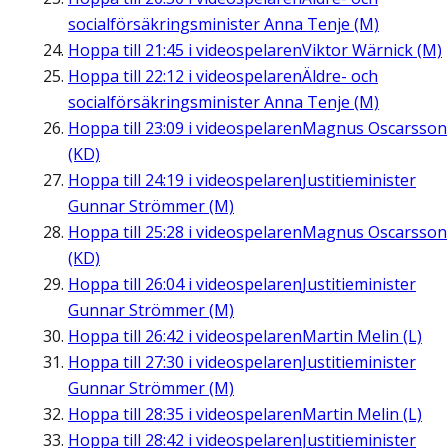
socialförsäkringsminister Anna Tenje (M)
Hoppa till
21:45
i videospelaren
Viktor Wärnick (M)
Hoppa till
22:12
i videospelaren
Äldre- och
socialförsäkringsminister Anna Tenje (M)
Hoppa till
23:09
i videospelaren
Magnus Oscarsson
(KD)
Hoppa till
24:19
i videospelaren
Justitieminister
Gunnar Strömmer (M)
Hoppa till
25:28
i videospelaren
Magnus Oscarsson
(KD)
Hoppa till
26:04
i videospelaren
Justitieminister
Gunnar Strömmer (M)
Hoppa till
26:42
i videospelaren
Martin Melin (L)
Hoppa till
27:30
i videospelaren
Justitieminister
Gunnar Strömmer (M)
Hoppa till
28:35
i videospelaren
Martin Melin (L)
Hoppa till
28:42
i videospelaren
Justitieminister