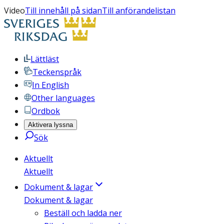
Video
Till innehåll på sidan
Till anförandelistan
Lättläst
Teckenspråk
In English
Other languages
Ordbok
Aktivera lyssna
Sök
Aktuellt
Aktuellt
Dokument & lagar
Dokument & lagar
Beställ och ladda ner