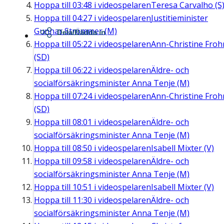
Hoppa till
03:48
i videospelaren
Teresa Carvalho (S
Hoppa till
04:27
i videospelaren
Justitieminister
Gunnar Strömmer (M)
Dela/Bädda in
Hoppa till
05:22
i videospelaren
Ann-Christine Fro
(SD)
Hoppa till
06:22
i videospelaren
Äldre- och
socialförsäkringsminister Anna Tenje (M)
Hoppa till
07:24
i videospelaren
Ann-Christine Fro
(SD)
Hoppa till
08:01
i videospelaren
Äldre- och
socialförsäkringsminister Anna Tenje (M)
Hoppa till
08:50
i videospelaren
Isabell Mixter (V)
Hoppa till
09:58
i videospelaren
Äldre- och
socialförsäkringsminister Anna Tenje (M)
Hoppa till
10:51
i videospelaren
Isabell Mixter (V)
Hoppa till
11:30
i videospelaren
Äldre- och
socialförsäkringsminister Anna Tenje (M)