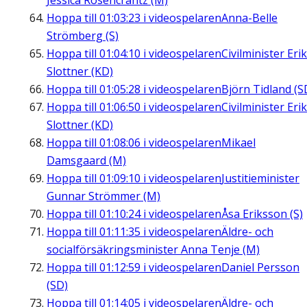
Jessica Rosencrantz (M)
Hoppa till
01:03:23
i videospelaren
Anna-Belle
Strömberg (S)
Hoppa till
01:04:10
i videospelaren
Civilminister Erik
Slottner (KD)
Hoppa till
01:05:28
i videospelaren
Björn Tidland (S
Hoppa till
01:06:50
i videospelaren
Civilminister Erik
Slottner (KD)
Hoppa till
01:08:06
i videospelaren
Mikael
Damsgaard (M)
Hoppa till
01:09:10
i videospelaren
Justitieminister
Gunnar Strömmer (M)
Hoppa till
01:10:24
i videospelaren
Åsa Eriksson (S)
Hoppa till
01:11:35
i videospelaren
Äldre- och
socialförsäkringsminister Anna Tenje (M)
Hoppa till
01:12:59
i videospelaren
Daniel Persson
(SD)
Hoppa till
01:14:05
i videospelaren
Äldre- och