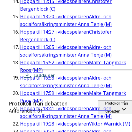
Hoppa till
12:15
i videospelaren
Christofer
Bergenblock (C)
Hoppa till
13:20
i videospelaren
Äldre- och
socialförsäkringsminister Anna Tenje (M)
Hoppa till
14:27
i videospelaren
Christofer
Bergenblock (C)
Hoppa till
15:05
i videospelaren
Äldre- och
socialförsäkringsminister Anna Tenje (M)
Hoppa till
15:52
i videospelaren
Malte Tängmark
Roos (MP)
Ladda ner
Hoppa till
16:58
i videospelaren
Äldre- och
socialförsäkringsminister Anna Tenje (M)
Hoppa till
17:59
i videospelaren
Malte Tängmark
Roos (MP)
Protokoll från debatten
Protokoll från
Hoppa till
18:41
i videospelaren
Äldre- och
Anföranden: 81
debatten
socialförsäkringsminister Anna Tenje (M)
Hoppa till
19:28
i videospelaren
Viktor Wärnick (M)
Hoppa till
20:30
i videospelaren
Äldre- och