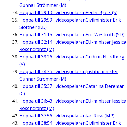
Gunnar Strömmer (M)
Hoppa till
29:10
i videospelaren
Peder Björk (S)
Hoppa till
29:59
i videospelaren
Civilminister Erik
Slottner (KD)
Hoppa till
31:16
i videospelaren
Eric Westroth (SD)
Hoppa till
32:14
i videospelaren
EU-minister Jessica
Rosencrantz (M)
Hoppa till
33:26
i videospelaren
Gudrun Nordborg
(V)
Hoppa till
34:26
i videospelaren
Justitieminister
Gunnar Strömmer (M)
Hoppa till
35:37
i videospelaren
Catarina Deremar
(C)
Hoppa till
36:43
i videospelaren
EU-minister Jessica
Rosencrantz (M)
Hoppa till
37:56
i videospelaren
Jan Riise (MP)
Hoppa till
38:54
i videospelaren
Civilminister Erik