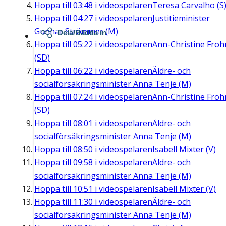
Hoppa till
03:48
i videospelaren
Teresa Carvalho (S
Hoppa till
04:27
i videospelaren
Justitieminister
Gunnar Strömmer (M)
Dela/Bädda in
Hoppa till
05:22
i videospelaren
Ann-Christine Fro
(SD)
Hoppa till
06:22
i videospelaren
Äldre- och
socialförsäkringsminister Anna Tenje (M)
Hoppa till
07:24
i videospelaren
Ann-Christine Fro
(SD)
Hoppa till
08:01
i videospelaren
Äldre- och
socialförsäkringsminister Anna Tenje (M)
Hoppa till
08:50
i videospelaren
Isabell Mixter (V)
Hoppa till
09:58
i videospelaren
Äldre- och
socialförsäkringsminister Anna Tenje (M)
Hoppa till
10:51
i videospelaren
Isabell Mixter (V)
Hoppa till
11:30
i videospelaren
Äldre- och
socialförsäkringsminister Anna Tenje (M)