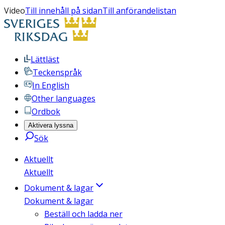
Video
Till innehåll på sidan
Till anförandelistan
Lättläst
Teckenspråk
In English
Other languages
Ordbok
Aktivera lyssna
Sök
Aktuellt
Aktuellt
Dokument & lagar
Dokument & lagar
Beställ och ladda ner