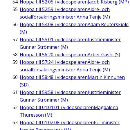
Hoppa till
52:05
i videospelaren
Jacob Risberg (MP)
Hoppa till
52:59
i videospelaren
Äldre- och
socialförsäkringsminister Anna Tenje (M)
Hoppa till
54:08
i videospelaren
Adam Reuterskiöld
(M)
Hoppa till
55:01
i videospelaren
Justitieminister
Gunnar Strömmer (M)
Hoppa till
56:20
i videospelaren
Arber Gashi (S)
Hoppa till
57:24
i videospelaren
Äldre- och
socialförsäkringsminister Anna Tenje (M)
Hoppa till
58:48
i videospelaren
Martin Kinnunen
(SD)
Hoppa till
59:58
i videospelaren
Justitieminister
Gunnar Strömmer (M)
Hoppa till
01:01:01
i videospelaren
Magdalena
Thuresson (M)
Hoppa till
01:02:08
i videospelaren
EU-minister