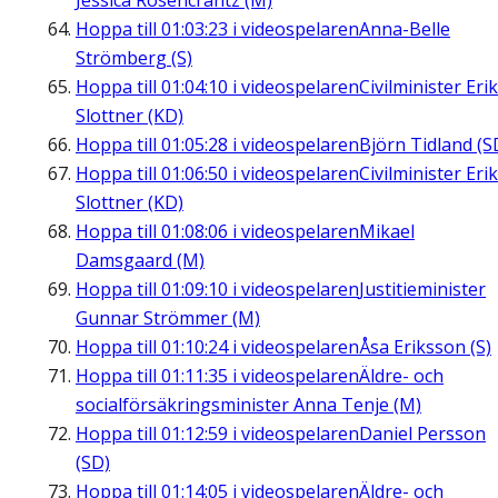
Jessica Rosencrantz (M)
Hoppa till
01:03:23
i videospelaren
Anna-Belle
Strömberg (S)
Hoppa till
01:04:10
i videospelaren
Civilminister Erik
Slottner (KD)
Hoppa till
01:05:28
i videospelaren
Björn Tidland (S
Hoppa till
01:06:50
i videospelaren
Civilminister Erik
Slottner (KD)
Hoppa till
01:08:06
i videospelaren
Mikael
Damsgaard (M)
Hoppa till
01:09:10
i videospelaren
Justitieminister
Gunnar Strömmer (M)
Hoppa till
01:10:24
i videospelaren
Åsa Eriksson (S)
Hoppa till
01:11:35
i videospelaren
Äldre- och
socialförsäkringsminister Anna Tenje (M)
Hoppa till
01:12:59
i videospelaren
Daniel Persson
(SD)
Hoppa till
01:14:05
i videospelaren
Äldre- och