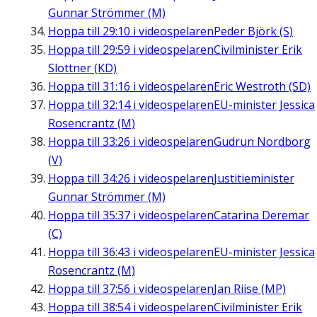
Gunnar Strömmer (M)
Hoppa till
29:10
i videospelaren
Peder Björk (S)
Hoppa till
29:59
i videospelaren
Civilminister Erik
Slottner (KD)
Hoppa till
31:16
i videospelaren
Eric Westroth (SD)
Hoppa till
32:14
i videospelaren
EU-minister Jessica
Rosencrantz (M)
Hoppa till
33:26
i videospelaren
Gudrun Nordborg
(V)
Hoppa till
34:26
i videospelaren
Justitieminister
Gunnar Strömmer (M)
Hoppa till
35:37
i videospelaren
Catarina Deremar
(C)
Hoppa till
36:43
i videospelaren
EU-minister Jessica
Rosencrantz (M)
Hoppa till
37:56
i videospelaren
Jan Riise (MP)
Hoppa till
38:54
i videospelaren
Civilminister Erik