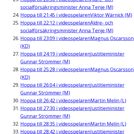
socialförsäkringsminister Anna Tenje (M)
Hoppa till
21:45
i videospelaren
Viktor Wärnick (M)
Hoppa till
22:12
i videospelaren
Äldre- och
socialförsäkringsminister Anna Tenje (M)
Hoppa till
23:09
i videospelaren
Magnus Oscarsson
(KD)
Hoppa till
24:19
i videospelaren
Justitieminister
Gunnar Strömmer (M)
Hoppa till
25:28
i videospelaren
Magnus Oscarsson
(KD)
Hoppa till
26:04
i videospelaren
Justitieminister
Gunnar Strömmer (M)
Hoppa till
26:42
i videospelaren
Martin Melin (L)
Hoppa till
27:30
i videospelaren
Justitieminister
Gunnar Strömmer (M)
Hoppa till
28:35
i videospelaren
Martin Melin (L)
Hoppa till
28:42
i videospelaren
Justitieminister