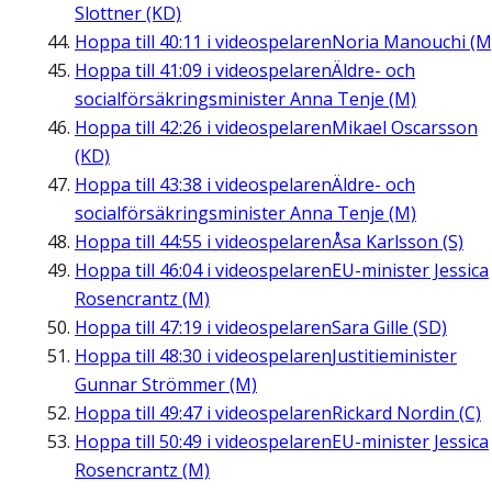
Slottner (KD)
Hoppa till
40:11
i videospelaren
Noria Manouchi (M
Hoppa till
41:09
i videospelaren
Äldre- och
socialförsäkringsminister Anna Tenje (M)
Hoppa till
42:26
i videospelaren
Mikael Oscarsson
(KD)
Hoppa till
43:38
i videospelaren
Äldre- och
socialförsäkringsminister Anna Tenje (M)
Hoppa till
44:55
i videospelaren
Åsa Karlsson (S)
Hoppa till
46:04
i videospelaren
EU-minister Jessica
Rosencrantz (M)
Hoppa till
47:19
i videospelaren
Sara Gille (SD)
Hoppa till
48:30
i videospelaren
Justitieminister
Gunnar Strömmer (M)
Hoppa till
49:47
i videospelaren
Rickard Nordin (C)
Hoppa till
50:49
i videospelaren
EU-minister Jessica
Rosencrantz (M)