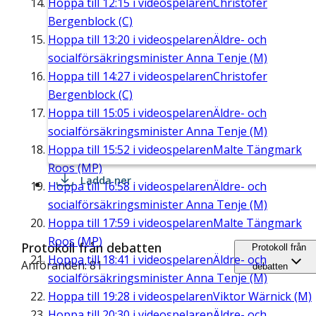
Hoppa till
12:15
i videospelaren
Christofer
Bergenblock (C)
Hoppa till
13:20
i videospelaren
Äldre- och
socialförsäkringsminister Anna Tenje (M)
Hoppa till
14:27
i videospelaren
Christofer
Bergenblock (C)
Hoppa till
15:05
i videospelaren
Äldre- och
socialförsäkringsminister Anna Tenje (M)
Hoppa till
15:52
i videospelaren
Malte Tängmark
Roos (MP)
Ladda ner
Hoppa till
16:58
i videospelaren
Äldre- och
socialförsäkringsminister Anna Tenje (M)
Hoppa till
17:59
i videospelaren
Malte Tängmark
Roos (MP)
Protokoll från debatten
Protokoll från
Hoppa till
18:41
i videospelaren
Äldre- och
Anföranden: 81
debatten
socialförsäkringsminister Anna Tenje (M)
Hoppa till
19:28
i videospelaren
Viktor Wärnick (M)
Hoppa till
20:30
i videospelaren
Äldre- och