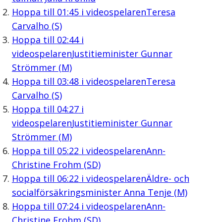
Hoppa till
01:45
i videospelaren
Teresa
Carvalho (S)
Hoppa till
02:44
i
videospelaren
Justitieminister Gunnar
Strömmer (M)
Hoppa till
03:48
i videospelaren
Teresa
Carvalho (S)
Hoppa till
04:27
i
videospelaren
Justitieminister Gunnar
Strömmer (M)
Hoppa till
05:22
i videospelaren
Ann-
Christine Frohm (SD)
Hoppa till
06:22
i videospelaren
Äldre- och
socialförsäkringsminister Anna Tenje (M)
Hoppa till
07:24
i videospelaren
Ann-
Christine Frohm (SD)