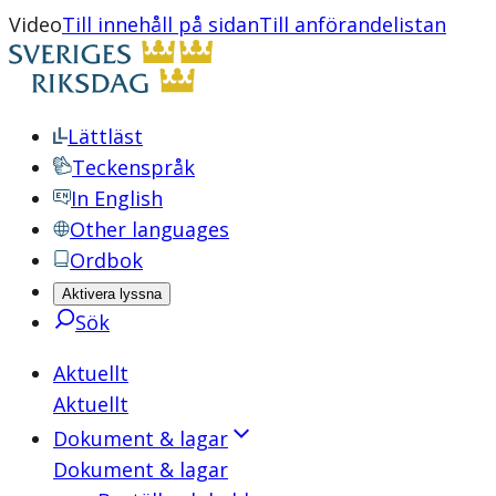
Video
Till innehåll på sidan
Till anförandelistan
Lättläst
Teckenspråk
In English
Other languages
Ordbok
Aktivera lyssna
Sök
Aktuellt
Aktuellt
Dokument & lagar
Dokument & lagar