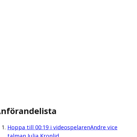
nförandelista
Hoppa till
00:19
i videospelaren
Andre vice
talman Julia Kronlid