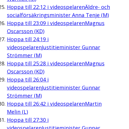
Hoppa till
22:12
i videospelaren
Äldre- och
socialförsäkringsminister Anna Tenje (M)
Hoppa till
23:09
i videospelaren
Magnus
Oscarsson (KD)
Hoppa till
24:19
i
videospelaren
Justitieminister Gunnar
Strömmer (M)
Hoppa till
25:28
i videospelaren
Magnus
Oscarsson (KD)
Hoppa till
26:04
i
videospelaren
Justitieminister Gunnar
Strömmer (M)
Hoppa till
26:42
i videospelaren
Martin
Melin (L)
Hoppa till
27:30
i
videospelaren
Justitieminister Gunnar