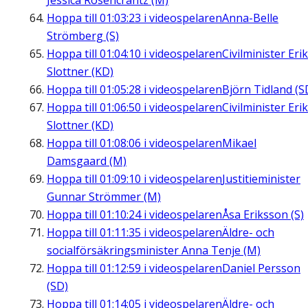
Jessica Rosencrantz (M)
Hoppa till
01:03:23
i videospelaren
Anna-Belle
Strömberg (S)
Hoppa till
01:04:10
i videospelaren
Civilminister Erik
Slottner (KD)
Hoppa till
01:05:28
i videospelaren
Björn Tidland (S
Hoppa till
01:06:50
i videospelaren
Civilminister Erik
Slottner (KD)
Hoppa till
01:08:06
i videospelaren
Mikael
Damsgaard (M)
Hoppa till
01:09:10
i videospelaren
Justitieminister
Gunnar Strömmer (M)
Hoppa till
01:10:24
i videospelaren
Åsa Eriksson (S)
Hoppa till
01:11:35
i videospelaren
Äldre- och
socialförsäkringsminister Anna Tenje (M)
Hoppa till
01:12:59
i videospelaren
Daniel Persson
(SD)
Hoppa till
01:14:05
i videospelaren
Äldre- och