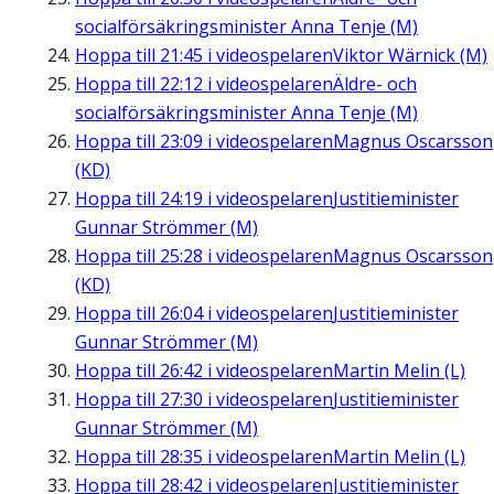
socialförsäkringsminister Anna Tenje (M)
Hoppa till
21:45
i videospelaren
Viktor Wärnick (M)
Hoppa till
22:12
i videospelaren
Äldre- och
socialförsäkringsminister Anna Tenje (M)
Hoppa till
23:09
i videospelaren
Magnus Oscarsson
(KD)
Hoppa till
24:19
i videospelaren
Justitieminister
Gunnar Strömmer (M)
Hoppa till
25:28
i videospelaren
Magnus Oscarsson
(KD)
Hoppa till
26:04
i videospelaren
Justitieminister
Gunnar Strömmer (M)
Hoppa till
26:42
i videospelaren
Martin Melin (L)
Hoppa till
27:30
i videospelaren
Justitieminister
Gunnar Strömmer (M)
Hoppa till
28:35
i videospelaren
Martin Melin (L)
Hoppa till
28:42
i videospelaren
Justitieminister