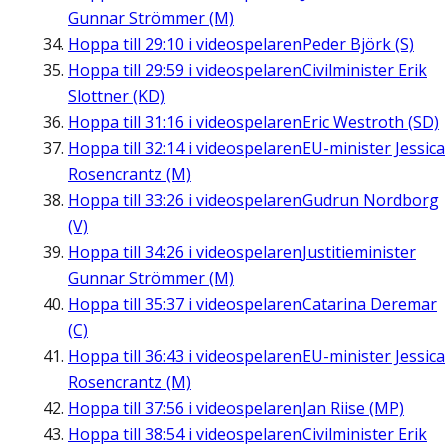
Gunnar Strömmer (M)
Hoppa till
29:10
i videospelaren
Peder Björk (S)
Hoppa till
29:59
i videospelaren
Civilminister Erik
Slottner (KD)
Hoppa till
31:16
i videospelaren
Eric Westroth (SD)
Hoppa till
32:14
i videospelaren
EU-minister Jessica
Rosencrantz (M)
Hoppa till
33:26
i videospelaren
Gudrun Nordborg
(V)
Hoppa till
34:26
i videospelaren
Justitieminister
Gunnar Strömmer (M)
Hoppa till
35:37
i videospelaren
Catarina Deremar
(C)
Hoppa till
36:43
i videospelaren
EU-minister Jessica
Rosencrantz (M)
Hoppa till
37:56
i videospelaren
Jan Riise (MP)
Hoppa till
38:54
i videospelaren
Civilminister Erik