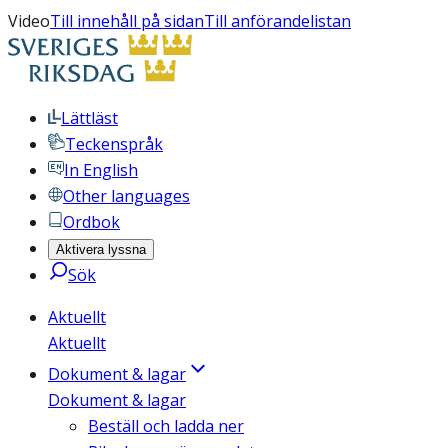
Video
Till innehåll på sidan
Till anförandelistan
Lättläst
Teckenspråk
In English
Other languages
Ordbok
Aktivera lyssna
Sök
Aktuellt
Aktuellt
Dokument & lagar
Dokument & lagar
Beställ och ladda ner