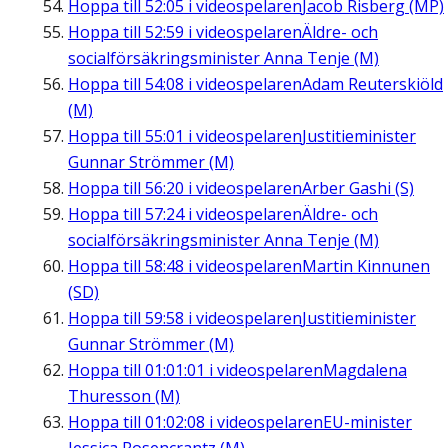
Hoppa till
52:05
i videospelaren
Jacob Risberg (MP)
Hoppa till
52:59
i videospelaren
Äldre- och
socialförsäkringsminister Anna Tenje (M)
Hoppa till
54:08
i videospelaren
Adam Reuterskiöld
(M)
Hoppa till
55:01
i videospelaren
Justitieminister
Gunnar Strömmer (M)
Hoppa till
56:20
i videospelaren
Arber Gashi (S)
Hoppa till
57:24
i videospelaren
Äldre- och
socialförsäkringsminister Anna Tenje (M)
Hoppa till
58:48
i videospelaren
Martin Kinnunen
(SD)
Hoppa till
59:58
i videospelaren
Justitieminister
Gunnar Strömmer (M)
Hoppa till
01:01:01
i videospelaren
Magdalena
Thuresson (M)
Hoppa till
01:02:08
i videospelaren
EU-minister