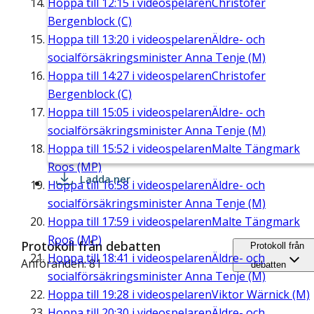
Hoppa till
12:15
i videospelaren
Christofer
Bergenblock (C)
Hoppa till
13:20
i videospelaren
Äldre- och
socialförsäkringsminister Anna Tenje (M)
Hoppa till
14:27
i videospelaren
Christofer
Bergenblock (C)
Hoppa till
15:05
i videospelaren
Äldre- och
socialförsäkringsminister Anna Tenje (M)
Hoppa till
15:52
i videospelaren
Malte Tängmark
Roos (MP)
Ladda ner
Hoppa till
16:58
i videospelaren
Äldre- och
socialförsäkringsminister Anna Tenje (M)
Hoppa till
17:59
i videospelaren
Malte Tängmark
Roos (MP)
Protokoll från debatten
Protokoll från
Hoppa till
18:41
i videospelaren
Äldre- och
Anföranden: 81
debatten
socialförsäkringsminister Anna Tenje (M)
Hoppa till
19:28
i videospelaren
Viktor Wärnick (M)
Hoppa till
20:30
i videospelaren
Äldre- och