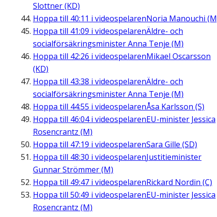
Slottner (KD)
Hoppa till
40:11
i videospelaren
Noria Manouchi (M
Hoppa till
41:09
i videospelaren
Äldre- och
socialförsäkringsminister Anna Tenje (M)
Hoppa till
42:26
i videospelaren
Mikael Oscarsson
(KD)
Hoppa till
43:38
i videospelaren
Äldre- och
socialförsäkringsminister Anna Tenje (M)
Hoppa till
44:55
i videospelaren
Åsa Karlsson (S)
Hoppa till
46:04
i videospelaren
EU-minister Jessica
Rosencrantz (M)
Hoppa till
47:19
i videospelaren
Sara Gille (SD)
Hoppa till
48:30
i videospelaren
Justitieminister
Gunnar Strömmer (M)
Hoppa till
49:47
i videospelaren
Rickard Nordin (C)
Hoppa till
50:49
i videospelaren
EU-minister Jessica
Rosencrantz (M)