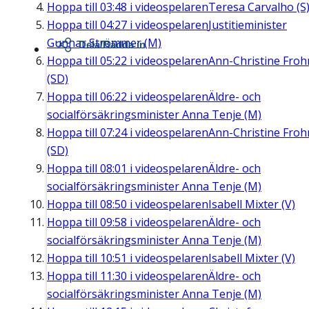
Hoppa till
03:48
i videospelaren
Teresa Carvalho (S
Hoppa till
04:27
i videospelaren
Justitieminister
Gunnar Strömmer (M)
Dela/Bädda in
Hoppa till
05:22
i videospelaren
Ann-Christine Fro
(SD)
Hoppa till
06:22
i videospelaren
Äldre- och
socialförsäkringsminister Anna Tenje (M)
Hoppa till
07:24
i videospelaren
Ann-Christine Fro
(SD)
Hoppa till
08:01
i videospelaren
Äldre- och
socialförsäkringsminister Anna Tenje (M)
Hoppa till
08:50
i videospelaren
Isabell Mixter (V)
Hoppa till
09:58
i videospelaren
Äldre- och
socialförsäkringsminister Anna Tenje (M)
Hoppa till
10:51
i videospelaren
Isabell Mixter (V)
Hoppa till
11:30
i videospelaren
Äldre- och
socialförsäkringsminister Anna Tenje (M)