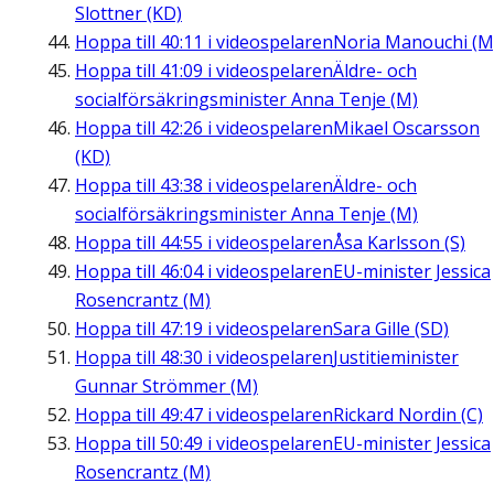
Slottner (KD)
Hoppa till
40:11
i videospelaren
Noria Manouchi (M
Hoppa till
41:09
i videospelaren
Äldre- och
socialförsäkringsminister Anna Tenje (M)
Hoppa till
42:26
i videospelaren
Mikael Oscarsson
(KD)
Hoppa till
43:38
i videospelaren
Äldre- och
socialförsäkringsminister Anna Tenje (M)
Hoppa till
44:55
i videospelaren
Åsa Karlsson (S)
Hoppa till
46:04
i videospelaren
EU-minister Jessica
Rosencrantz (M)
Hoppa till
47:19
i videospelaren
Sara Gille (SD)
Hoppa till
48:30
i videospelaren
Justitieminister
Gunnar Strömmer (M)
Hoppa till
49:47
i videospelaren
Rickard Nordin (C)
Hoppa till
50:49
i videospelaren
EU-minister Jessica
Rosencrantz (M)