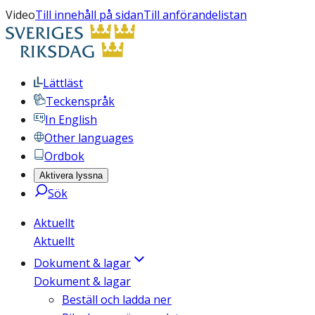
Video
Till innehåll på sidan
Till anförandelistan
Lättläst
Teckenspråk
In English
Other languages
Ordbok
Aktivera lyssna
Sök
Aktuellt
Aktuellt
Dokument & lagar
Dokument & lagar
Beställ och ladda ner