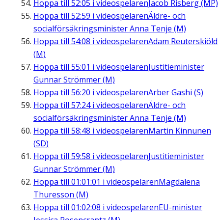
Hoppa till
52:05
i videospelaren
Jacob Risberg (MP)
Hoppa till
52:59
i videospelaren
Äldre- och
socialförsäkringsminister Anna Tenje (M)
Hoppa till
54:08
i videospelaren
Adam Reuterskiöld
(M)
Hoppa till
55:01
i videospelaren
Justitieminister
Gunnar Strömmer (M)
Hoppa till
56:20
i videospelaren
Arber Gashi (S)
Hoppa till
57:24
i videospelaren
Äldre- och
socialförsäkringsminister Anna Tenje (M)
Hoppa till
58:48
i videospelaren
Martin Kinnunen
(SD)
Hoppa till
59:58
i videospelaren
Justitieminister
Gunnar Strömmer (M)
Hoppa till
01:01:01
i videospelaren
Magdalena
Thuresson (M)
Hoppa till
01:02:08
i videospelaren
EU-minister