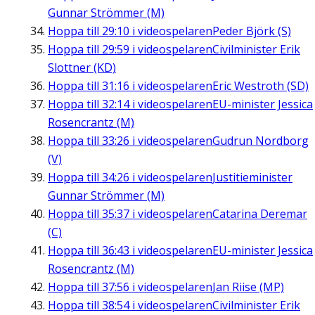
Gunnar Strömmer (M)
Hoppa till
29:10
i videospelaren
Peder Björk (S)
Hoppa till
29:59
i videospelaren
Civilminister Erik
Slottner (KD)
Hoppa till
31:16
i videospelaren
Eric Westroth (SD)
Hoppa till
32:14
i videospelaren
EU-minister Jessica
Rosencrantz (M)
Hoppa till
33:26
i videospelaren
Gudrun Nordborg
(V)
Hoppa till
34:26
i videospelaren
Justitieminister
Gunnar Strömmer (M)
Hoppa till
35:37
i videospelaren
Catarina Deremar
(C)
Hoppa till
36:43
i videospelaren
EU-minister Jessica
Rosencrantz (M)
Hoppa till
37:56
i videospelaren
Jan Riise (MP)
Hoppa till
38:54
i videospelaren
Civilminister Erik