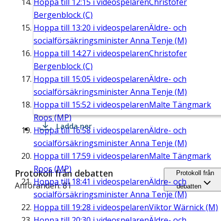
Hoppa till
12:15
i videospelaren
Christofer
Bergenblock (C)
Hoppa till
13:20
i videospelaren
Äldre- och
socialförsäkringsminister Anna Tenje (M)
Hoppa till
14:27
i videospelaren
Christofer
Bergenblock (C)
Hoppa till
15:05
i videospelaren
Äldre- och
socialförsäkringsminister Anna Tenje (M)
Hoppa till
15:52
i videospelaren
Malte Tängmark
Roos (MP)
Ladda ner
Hoppa till
16:58
i videospelaren
Äldre- och
socialförsäkringsminister Anna Tenje (M)
Hoppa till
17:59
i videospelaren
Malte Tängmark
Roos (MP)
Protokoll från debatten
Protokoll från
Hoppa till
18:41
i videospelaren
Äldre- och
Anföranden: 81
debatten
socialförsäkringsminister Anna Tenje (M)
Hoppa till
19:28
i videospelaren
Viktor Wärnick (M)
Hoppa till
20:30
i videospelaren
Äldre- och