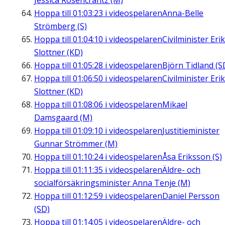
Jessica Rosencrantz (M)
Hoppa till
01:03:23
i videospelaren
Anna-Belle
Strömberg (S)
Hoppa till
01:04:10
i videospelaren
Civilminister Erik
Slottner (KD)
Hoppa till
01:05:28
i videospelaren
Björn Tidland (S
Hoppa till
01:06:50
i videospelaren
Civilminister Erik
Slottner (KD)
Hoppa till
01:08:06
i videospelaren
Mikael
Damsgaard (M)
Hoppa till
01:09:10
i videospelaren
Justitieminister
Gunnar Strömmer (M)
Hoppa till
01:10:24
i videospelaren
Åsa Eriksson (S)
Hoppa till
01:11:35
i videospelaren
Äldre- och
socialförsäkringsminister Anna Tenje (M)
Hoppa till
01:12:59
i videospelaren
Daniel Persson
(SD)
Hoppa till
01:14:05
i videospelaren
Äldre- och