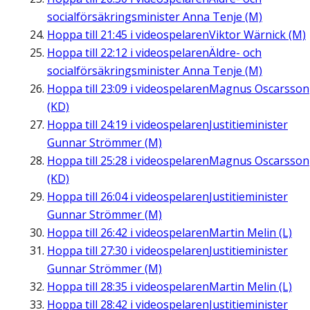
socialförsäkringsminister Anna Tenje (M)
Hoppa till
21:45
i videospelaren
Viktor Wärnick (M)
Hoppa till
22:12
i videospelaren
Äldre- och
socialförsäkringsminister Anna Tenje (M)
Hoppa till
23:09
i videospelaren
Magnus Oscarsson
(KD)
Hoppa till
24:19
i videospelaren
Justitieminister
Gunnar Strömmer (M)
Hoppa till
25:28
i videospelaren
Magnus Oscarsson
(KD)
Hoppa till
26:04
i videospelaren
Justitieminister
Gunnar Strömmer (M)
Hoppa till
26:42
i videospelaren
Martin Melin (L)
Hoppa till
27:30
i videospelaren
Justitieminister
Gunnar Strömmer (M)
Hoppa till
28:35
i videospelaren
Martin Melin (L)
Hoppa till
28:42
i videospelaren
Justitieminister