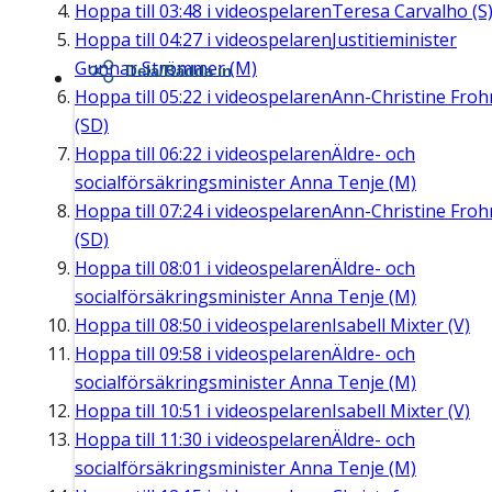
Hoppa till
03:48
i videospelaren
Teresa Carvalho (S
Hoppa till
04:27
i videospelaren
Justitieminister
Gunnar Strömmer (M)
Dela/Bädda in
Hoppa till
05:22
i videospelaren
Ann-Christine Fro
(SD)
Hoppa till
06:22
i videospelaren
Äldre- och
socialförsäkringsminister Anna Tenje (M)
Hoppa till
07:24
i videospelaren
Ann-Christine Fro
(SD)
Hoppa till
08:01
i videospelaren
Äldre- och
socialförsäkringsminister Anna Tenje (M)
Hoppa till
08:50
i videospelaren
Isabell Mixter (V)
Hoppa till
09:58
i videospelaren
Äldre- och
socialförsäkringsminister Anna Tenje (M)
Hoppa till
10:51
i videospelaren
Isabell Mixter (V)
Hoppa till
11:30
i videospelaren
Äldre- och
socialförsäkringsminister Anna Tenje (M)